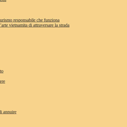
 turismo responsabile che funziona
arte vietnamita di attraversare la strada
to
ere
di annuire