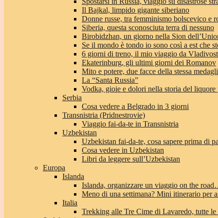
Spostarsi in Russia, viaggio su disastrose str
Il Bajkal, limpido gigante siberiano
Donne russe, tra femminismo bolscevico e 
Siberia, questa sconosciuta terra di nessuno
Birobidzhan, un giorno nella Sion dell’Unio
Se il mondo è tondo io sono così a est che st
6 giorni di treno, il mio viaggio da Vladivo
Ekaterinburg, gli ultimi giorni dei Romanov
Mito e potere, due facce della stessa medagl
La “Santa Russia”
Vodka, gioie e dolori nella storia del liquore
Serbia
Cosa vedere a Belgrado in 3 giorni
Transnistria (Pridnestrovie)
Viaggio fai-da-te in Transnistria
Uzbekistan
Uzbekistan fai-da-te, cosa sapere prima di pa
Cosa vedere in Uzbekistan
Libri da leggere sull’Uzbekistan
Europa
Islanda
Islanda, organizzare un viaggio on the roa
Meno di una settimana? Mini itinerario per a
Italia
Trekking alle Tre Cime di Lavaredo, tutte le 