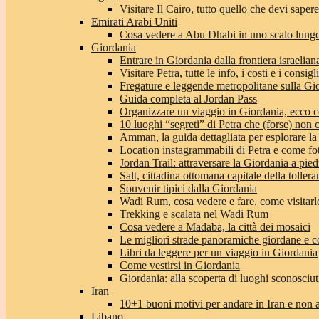
Visitare Il Cairo, tutto quello che devi sapere
Emirati Arabi Uniti
Cosa vedere a Abu Dhabi in uno scalo lungo
Giordania
Entrare in Giordania dalla frontiera israeliana
Visitare Petra, tutte le info, i costi e i consigli
Fregature e leggende metropolitane sulla Gi
Guida completa al Jordan Pass
Organizzare un viaggio in Giordania, ecco c
10 luoghi “segreti” di Petra che (forse) non 
Amman, la guida dettagliata per esplorare la
Location instagrammabili di Petra e come fo
Jordan Trail: attraversare la Giordania a pie
Salt, cittadina ottomana capitale della toller
Souvenir tipici dalla Giordania
Wadi Rum, cosa vedere e fare, come visitarlo 
Trekking e scalata nel Wadi Rum
Cosa vedere a Madaba, la città dei mosaici
Le migliori strade panoramiche giordane e co
Libri da leggere per un viaggio in Giordania
Come vestirsi in Giordania
Giordania: alla scoperta di luoghi sconosciut
Iran
10+1 buoni motivi per andare in Iran e non 
Libano