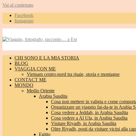
Vai al contenuto
Facebook
Instagram
CHI SONO E LA MIA STORIA
BLOG
VIAGGIA CON ME
Vietnam centro-nord tra risaie, storia e montagne
CONTACT ME
MONDO
Medio Oriente
Arabia Saudita
Cosa non mettere in valigia e come comporta
Organizzare un viaggio fai-da-te in Arabia S
Cosa vedere a Jeddah, in Arabia Saudita
Cosa vedere a Al Ula, in Arabia Saudita
Visitare Riyadh, in Arabia Saudita
Oltre Riyadh, posti da visitare vicini alla cap
Egitto