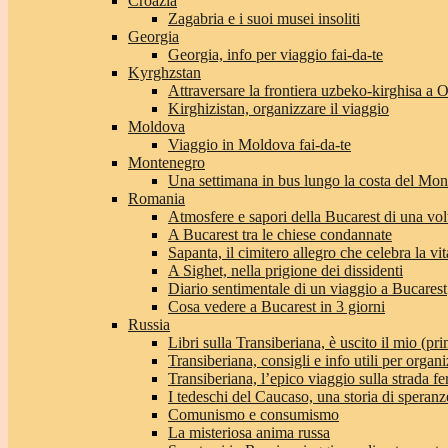
Croazia
Zagabria e i suoi musei insoliti
Georgia
Georgia, info per viaggio fai-da-te
Kyrghzstan
Attraversare la frontiera uzbeko-kirghisa a 
Kirghizistan, organizzare il viaggio
Moldova
Viaggio in Moldova fai-da-te
Montenegro
Una settimana in bus lungo la costa del Mo
Romania
Atmosfere e sapori della Bucarest di una vol
A Bucarest tra le chiese condannate
Sapanta, il cimitero allegro che celebra la vit
A Sighet, nella prigione dei dissidenti
Diario sentimentale di un viaggio a Bucarest
Cosa vedere a Bucarest in 3 giorni
Russia
Libri sulla Transiberiana, è uscito il mio (pri
Transiberiana, consigli e info utili per organi
Transiberiana, l’epico viaggio sulla strada f
I tedeschi del Caucaso, una storia di speranz
Comunismo e consumismo
La misteriosa anima russa