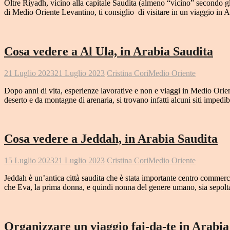
Oltre Riyadh, vicino alla capitale Saudita (almeno “vicino” secondo gli
di Medio Oriente Levantino, ti consiglio di visitare in un viagg
Cosa vedere a Al Ula, in Arabia Saudita
21 Luglio 2023
21 Luglio 2023
Cristina Cori
Medio Oriente
Dopo anni di vita, esperienze lavorative e non e viaggi in Medio Orien
deserto e da montagne di arenaria, si trovano infatti alcuni siti impedibi
Cosa vedere a Jeddah, in Arabia Saudita
15 Luglio 2023
21 Luglio 2023
Cristina Cori
Medio Oriente
Jeddah è un’antica città saudita che è stata importante centro commerci
che Eva, la prima donna, e quindi nonna del genere umano, sia sepolt
Organizzare un viaggio fai-da-te in Arabia