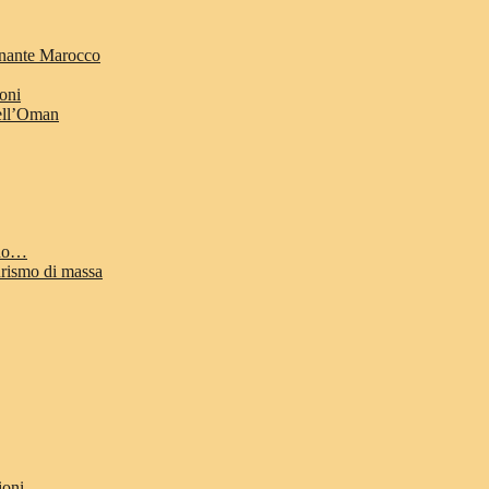
cinante Marocco
ioni
dell’Oman
odo…
urismo di massa
ioni