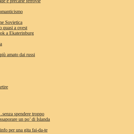
ade e precarie ferrovie
romanticismo
ne Sovietica
o quasi a ovest
stok a Ekaterinburg
ia
 più amato dai russi
rtire
d…senza spendere troppo
ssaporare un po’ di Islanda
info per una gita fai-da-te