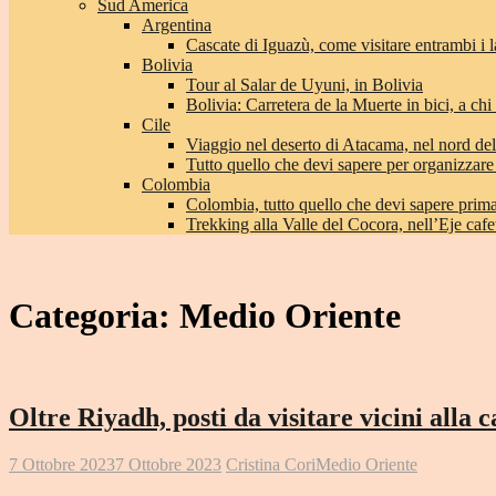
Sud America
Argentina
Cascate di Iguazù, come visitare entrambi i l
Bolivia
Tour al Salar de Uyuni, in Bolivia
Bolivia: Carretera de la Muerte in bici, a chi 
Cile
Viaggio nel deserto di Atacama, nel nord del
Tutto quello che devi sapere per organizzare
Colombia
Colombia, tutto quello che devi sapere prima 
Trekking alla Valle del Cocora, nell’Eje caf
Categoria:
Medio Oriente
Oltre Riyadh, posti da visitare vicini alla 
7 Ottobre 2023
7 Ottobre 2023
Cristina Cori
Medio Oriente