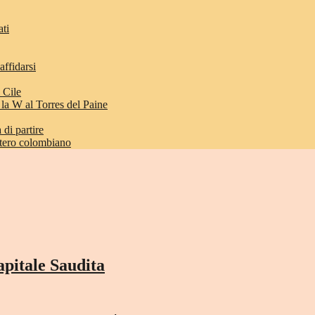
ati
affidarsi
 Cile
 la W al Torres del Paine
di partire
etero colombiano
capitale Saudita