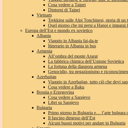
Cosa vedere a Taipei
Dintorni di Taipei
Vietnam
Trekking sulle Alpi Tonchinesi, storia di un
Quel giorno che mi persi a Hanoi e imparai l’
Europa dell’Est e mondo ex sovietico
Albania
Viaggio in Albania fai-da-te
Itinerario in Albania in bus
Armenia
All’ombra del monte Ararat
La fabbrica chimica dell’Unione Sovietica
La fortuna della diaspora armena
Genocidio, tra negazionismo e riconoscimen
Azerbaijan
Viaggio in Azerbaijan, tutto ciò che devi sap
Cosa vedere a Baku
Bosnia e Erzegovina
Cosa vedere a Sarajevo
Libri su Sarajevo
Bulgaria
Primo giorno in Bulgaria e… l’arte bulgara 
Il fascino dimesso dell’Est
Alcuni buoni motivi per andare in Bulgaria