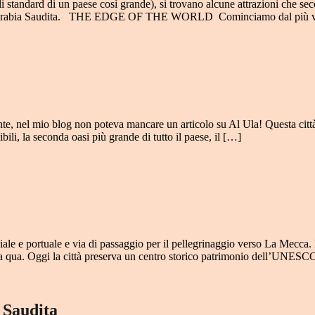
 standard di un paese così grande), si trovano alcune attrazioni che sec
io in Arabia Saudita. THE EDGE OF THE WORLD Cominciamo dal più vic
te, nel mio blog non poteva mancare un articolo su Al Ula! Questa città 
bili, la seconda oasi più grande di tutto il paese, il […]
ale e portuale e via di passaggio per il pellegrinaggio verso La Mecca. 
a qua. Oggi la città preserva un centro storico patrimonio dell’UNESCO
 Saudita