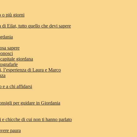
 o più giorni
 di Eilat, tutto quello che devi sapere
ordania
osa sapere
conosci
 capitale giordana
tografarle
di, l’esperienza di Laura e Marco
anza
e a chi affidarsi
nsigli per guidare in Giordania
i e chicche di cui non ti hanno parlato
avere paura