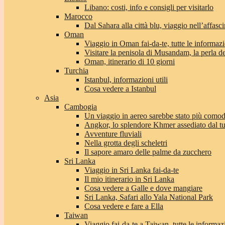
Libano: costi, info e consigli per visitarlo
Marocco
Dal Sahara alla città blu, viaggio nell’affas
Oman
Viaggio in Oman fai-da-te, tutte le informaz
Visitare la penisola di Musandam, la perla 
Oman, itinerario di 10 giorni
Turchia
Istanbul, informazioni utili
Cosa vedere a Istanbul
Asia
Cambogia
Un viaggio in aereo sarebbe stato più com
Angkor, lo splendore Khmer assediato dal t
Avventure fluviali
Nella grotta degli scheletri
Il sapore amaro delle palme da zucchero
Sri Lanka
Viaggio in Sri Lanka fai-da-te
Il mio itinerario in Sri Lanka
Cosa vedere a Galle e dove mangiare
Sri Lanka, Safari allo Yala National Park
Cosa vedere e fare a Ella
Taiwan
Viaggio fai-da-te a Taiwan, tutte le informaz