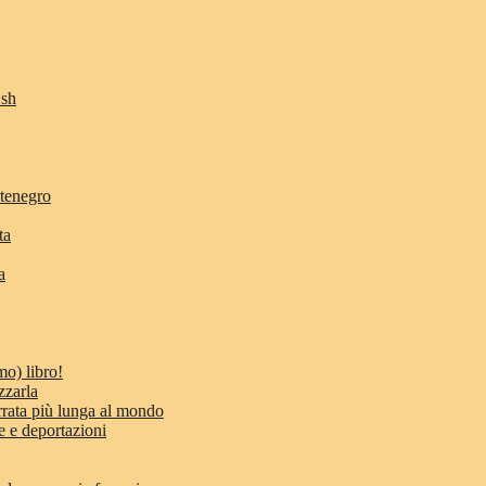
Osh
ntenegro
ta
a
mo) libro!
zzarla
errata più lunga al mondo
e e deportazioni