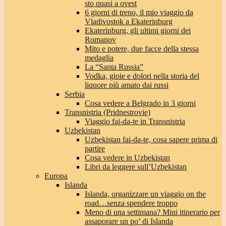
sto quasi a ovest
6 giorni di treno, il mio viaggio da
Vladivostok a Ekaterinburg
Ekaterinburg, gli ultimi giorni dei
Romanov
Mito e potere, due facce della stessa
medaglia
La “Santa Russia”
Vodka, gioie e dolori nella storia del
liquore più amato dai russi
Serbia
Cosa vedere a Belgrado in 3 giorni
Transnistria (Pridnestrovie)
Viaggio fai-da-te in Transnistria
Uzbekistan
Uzbekistan fai-da-te, cosa sapere prima di
partire
Cosa vedere in Uzbekistan
Libri da leggere sull’Uzbekistan
Europa
Islanda
Islanda, organizzare un viaggio on the
road…senza spendere troppo
Meno di una settimana? Mini itinerario per
assaporare un po’ di Islanda