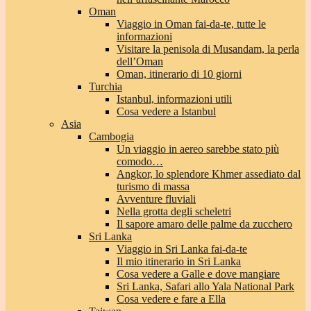
Oman
Viaggio in Oman fai-da-te, tutte le
informazioni
Visitare la penisola di Musandam, la perla
dell’Oman
Oman, itinerario di 10 giorni
Turchia
Istanbul, informazioni utili
Cosa vedere a Istanbul
Asia
Cambogia
Un viaggio in aereo sarebbe stato più
comodo…
Angkor, lo splendore Khmer assediato dal
turismo di massa
Avventure fluviali
Nella grotta degli scheletri
Il sapore amaro delle palme da zucchero
Sri Lanka
Viaggio in Sri Lanka fai-da-te
Il mio itinerario in Sri Lanka
Cosa vedere a Galle e dove mangiare
Sri Lanka, Safari allo Yala National Park
Cosa vedere e fare a Ella