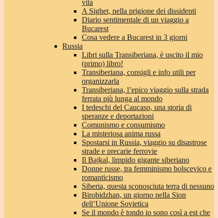
vita
A Sighet, nella prigione dei dissidenti
Diario sentimentale di un viaggio a
Bucarest
Cosa vedere a Bucarest in 3 giorni
Russia
Libri sulla Transiberiana, è uscito il mio
(primo) libro!
Transiberiana, consigli e info utili per
organizzarla
Transiberiana, l’epico viaggio sulla strada
ferrata più lunga al mondo
I tedeschi del Caucaso, una storia di
speranze e deportazioni
Comunismo e consumismo
La misteriosa anima russa
Spostarsi in Russia, viaggio su disastrose
strade e precarie ferrovie
Il Bajkal, limpido gigante siberiano
Donne russe, tra femminismo bolscevico e
romanticismo
Siberia, questa sconosciuta terra di nessuno
Birobidzhan, un giorno nella Sion
dell’Unione Sovietica
Se il mondo è tondo io sono così a est che