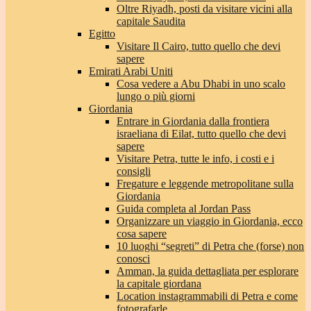
Oltre Riyadh, posti da visitare vicini alla
capitale Saudita
Egitto
Visitare Il Cairo, tutto quello che devi
sapere
Emirati Arabi Uniti
Cosa vedere a Abu Dhabi in uno scalo
lungo o più giorni
Giordania
Entrare in Giordania dalla frontiera
israeliana di Eilat, tutto quello che devi
sapere
Visitare Petra, tutte le info, i costi e i
consigli
Fregature e leggende metropolitane sulla
Giordania
Guida completa al Jordan Pass
Organizzare un viaggio in Giordania, ecco
cosa sapere
10 luoghi “segreti” di Petra che (forse) non
conosci
Amman, la guida dettagliata per esplorare
la capitale giordana
Location instagrammabili di Petra e come
fotografarle