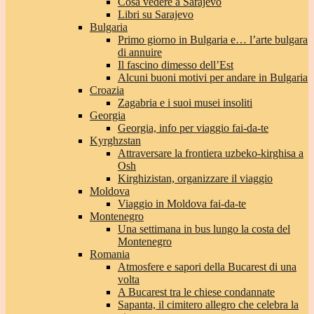
Cosa vedere a Sarajevo
Libri su Sarajevo
Bulgaria
Primo giorno in Bulgaria e… l’arte bulgara
di annuire
Il fascino dimesso dell’Est
Alcuni buoni motivi per andare in Bulgaria
Croazia
Zagabria e i suoi musei insoliti
Georgia
Georgia, info per viaggio fai-da-te
Kyrghzstan
Attraversare la frontiera uzbeko-kirghisa a
Osh
Kirghizistan, organizzare il viaggio
Moldova
Viaggio in Moldova fai-da-te
Montenegro
Una settimana in bus lungo la costa del
Montenegro
Romania
Atmosfere e sapori della Bucarest di una
volta
A Bucarest tra le chiese condannate
Sapanta, il cimitero allegro che celebra la