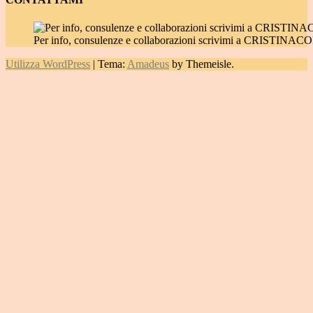
Per info, consulenze e collaborazioni scrivimi a CRIST
Utilizza WordPress
|
Tema:
Amadeus
by Themeisle.