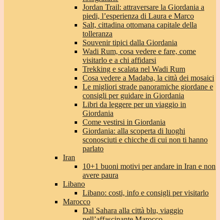
Jordan Trail: attraversare la Giordania a
piedi, l’esperienza di Laura e Marco
Salt, cittadina ottomana capitale della
tolleranza
Souvenir tipici dalla Giordania
Wadi Rum, cosa vedere e fare, come
visitarlo e a chi affidarsi
Trekking e scalata nel Wadi Rum
Cosa vedere a Madaba, la città dei mosaici
Le migliori strade panoramiche giordane e
consigli per guidare in Giordania
Libri da leggere per un viaggio in
Giordania
Come vestirsi in Giordania
Giordania: alla scoperta di luoghi
sconosciuti e chicche di cui non ti hanno
parlato
Iran
10+1 buoni motivi per andare in Iran e non
avere paura
Libano
Libano: costi, info e consigli per visitarlo
Marocco
Dal Sahara alla città blu, viaggio
nell’affascinante Marocco