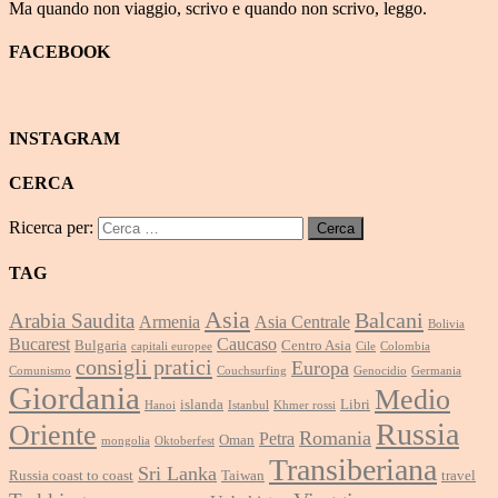
Ma quando non viaggio, scrivo e quando non scrivo, leggo.
FACEBOOK
INSTAGRAM
CERCA
Ricerca per:
TAG
Asia
Balcani
Arabia Saudita
Armenia
Asia Centrale
Bolivia
Bucarest
Caucaso
Bulgaria
Centro Asia
capitali europee
Cile
Colombia
consigli pratici
Europa
Comunismo
Couchsurfing
Genocidio
Germania
Giordania
Medio
islanda
Libri
Hanoi
Istanbul
Khmer rossi
Russia
Oriente
Romania
Petra
Oman
mongolia
Oktoberfest
Transiberiana
Sri Lanka
Russia coast to coast
Taiwan
travel