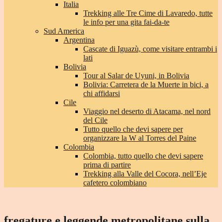
Italia
Trekking alle Tre Cime di Lavaredo, tutte
le info per una gita fai-da-te
Sud America
Argentina
Cascate di Iguazù, come visitare entrambi i
lati
Bolivia
Tour al Salar de Uyuni, in Bolivia
Bolivia: Carretera de la Muerte in bici, a
chi affidarsi
Cile
Viaggio nel deserto di Atacama, nel nord
del Cile
Tutto quello che devi sapere per
organizzare la W al Torres del Paine
Colombia
Colombia, tutto quello che devi sapere
prima di partire
Trekking alla Valle del Cocora, nell’Eje
cafetero colombiano
fregature e leggende metropolitane sulla