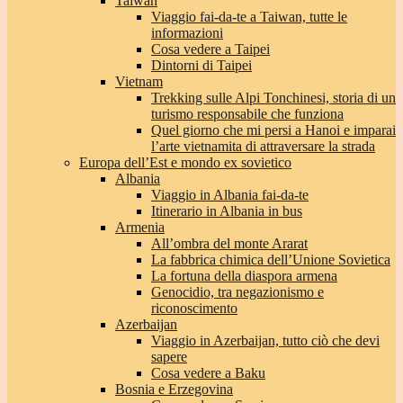
Taiwan
Viaggio fai-da-te a Taiwan, tutte le
informazioni
Cosa vedere a Taipei
Dintorni di Taipei
Vietnam
Trekking sulle Alpi Tonchinesi, storia di un
turismo responsabile che funziona
Quel giorno che mi persi a Hanoi e imparai
l’arte vietnamita di attraversare la strada
Europa dell’Est e mondo ex sovietico
Albania
Viaggio in Albania fai-da-te
Itinerario in Albania in bus
Armenia
All’ombra del monte Ararat
La fabbrica chimica dell’Unione Sovietica
La fortuna della diaspora armena
Genocidio, tra negazionismo e
riconoscimento
Azerbaijan
Viaggio in Azerbaijan, tutto ciò che devi
sapere
Cosa vedere a Baku
Bosnia e Erzegovina