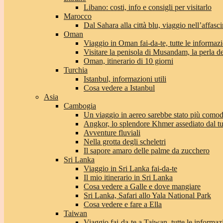
Libano: costi, info e consigli per visitarlo
Marocco
Dal Sahara alla città blu, viaggio nell’affas
Oman
Viaggio in Oman fai-da-te, tutte le informaz
Visitare la penisola di Musandam, la perla 
Oman, itinerario di 10 giorni
Turchia
Istanbul, informazioni utili
Cosa vedere a Istanbul
Asia
Cambogia
Un viaggio in aereo sarebbe stato più com
Angkor, lo splendore Khmer assediato dal t
Avventure fluviali
Nella grotta degli scheletri
Il sapore amaro delle palme da zucchero
Sri Lanka
Viaggio in Sri Lanka fai-da-te
Il mio itinerario in Sri Lanka
Cosa vedere a Galle e dove mangiare
Sri Lanka, Safari allo Yala National Park
Cosa vedere e fare a Ella
Taiwan
Viaggio fai-da-te a Taiwan, tutte le informaz