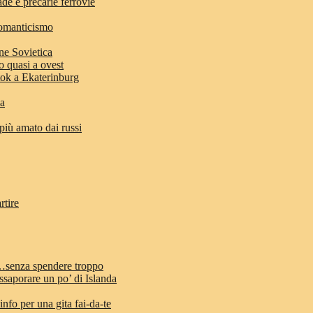
ade e precarie ferrovie
romanticismo
ne Sovietica
o quasi a ovest
stok a Ekaterinburg
ia
 più amato dai russi
rtire
d…senza spendere troppo
ssaporare un po’ di Islanda
info per una gita fai-da-te