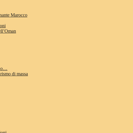
cinante Marocco
ioni
dell’Oman
odo…
urismo di massa
ioni