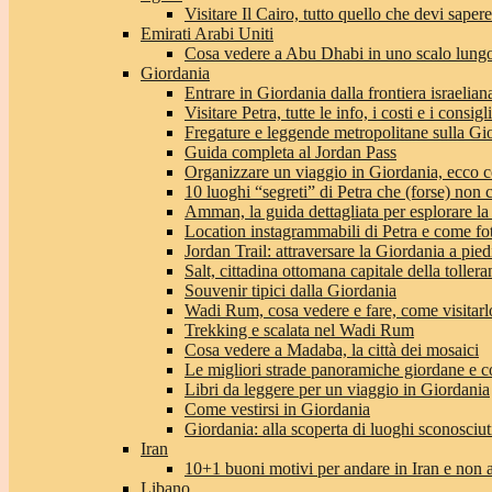
Visitare Il Cairo, tutto quello che devi sapere
Emirati Arabi Uniti
Cosa vedere a Abu Dhabi in uno scalo lungo
Giordania
Entrare in Giordania dalla frontiera israeliana
Visitare Petra, tutte le info, i costi e i consigli
Fregature e leggende metropolitane sulla Gi
Guida completa al Jordan Pass
Organizzare un viaggio in Giordania, ecco c
10 luoghi “segreti” di Petra che (forse) non 
Amman, la guida dettagliata per esplorare la
Location instagrammabili di Petra e come fo
Jordan Trail: attraversare la Giordania a pie
Salt, cittadina ottomana capitale della toller
Souvenir tipici dalla Giordania
Wadi Rum, cosa vedere e fare, come visitarlo 
Trekking e scalata nel Wadi Rum
Cosa vedere a Madaba, la città dei mosaici
Le migliori strade panoramiche giordane e co
Libri da leggere per un viaggio in Giordania
Come vestirsi in Giordania
Giordania: alla scoperta di luoghi sconosciut
Iran
10+1 buoni motivi per andare in Iran e non 
Libano