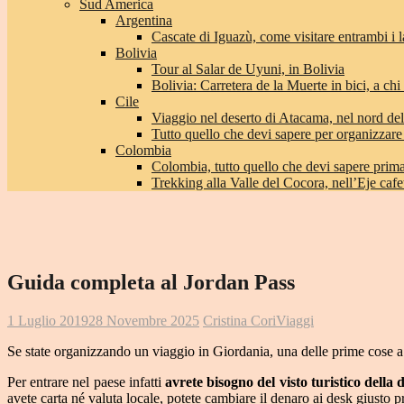
Sud America
Argentina
Cascate di Iguazù, come visitare entrambi i l
Bolivia
Tour al Salar de Uyuni, in Bolivia
Bolivia: Carretera de la Muerte in bici, a chi 
Cile
Viaggio nel deserto di Atacama, nel nord del
Tutto quello che devi sapere per organizzare
Colombia
Colombia, tutto quello che devi sapere prima 
Trekking alla Valle del Cocora, nell’Eje caf
Guida completa al Jordan Pass
1 Luglio 2019
28 Novembre 2025
Cristina Cori
Viaggi
Se state organizzando un viaggio in Giordania, una delle prime cose a c
Per entrare nel paese infatti
avrete bisogno del visto turistico della
avete carta né valuta locale, potete cambiare il denaro ai desk giusto p