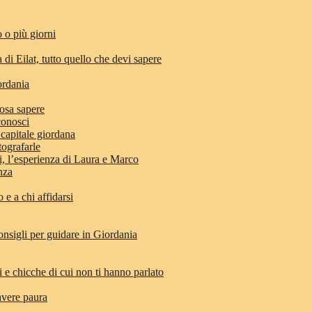
 o più giorni
 di Eilat, tutto quello che devi sapere
ordania
osa sapere
conosci
 capitale giordana
tografarle
di, l’esperienza di Laura e Marco
anza
e a chi affidarsi
nsigli per guidare in Giordania
i e chicche di cui non ti hanno parlato
avere paura