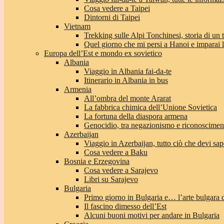
Cosa vedere a Taipei
Dintorni di Taipei
Vietnam
Trekking sulle Alpi Tonchinesi, storia di un
Quel giorno che mi persi a Hanoi e imparai l’
Europa dell’Est e mondo ex sovietico
Albania
Viaggio in Albania fai-da-te
Itinerario in Albania in bus
Armenia
All’ombra del monte Ararat
La fabbrica chimica dell’Unione Sovietica
La fortuna della diaspora armena
Genocidio, tra negazionismo e riconoscimen
Azerbaijan
Viaggio in Azerbaijan, tutto ciò che devi sap
Cosa vedere a Baku
Bosnia e Erzegovina
Cosa vedere a Sarajevo
Libri su Sarajevo
Bulgaria
Primo giorno in Bulgaria e… l’arte bulgara 
Il fascino dimesso dell’Est
Alcuni buoni motivi per andare in Bulgaria