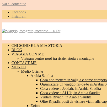
Vai al contenuto
Facebook
Instagram
CHI SONO E LA MIA STORIA
BLOG
VIAGGIA CON ME
Vietnam centro-nord tra risaie, storia e montagne
CONTACT ME
MONDO
Medio Oriente
Arabia Saudita
Cosa non mettere in valigia e come comporta
Organizzare un viaggio fai-da-te in Arabia S
Cosa vedere a Jeddah, in Arabia Saudita
Cosa vedere a Al Ula, in Arabia Saudita
Visitare Riyadh, in Arabia Saudita
Oltre Riyadh, posti da visitare vicini alla cap
Egitto