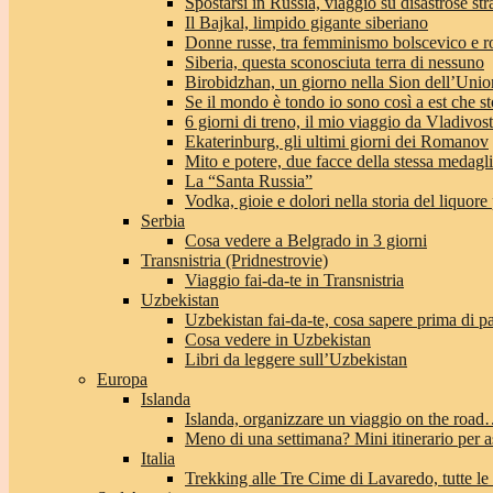
Spostarsi in Russia, viaggio su disastrose str
Il Bajkal, limpido gigante siberiano
Donne russe, tra femminismo bolscevico e 
Siberia, questa sconosciuta terra di nessuno
Birobidzhan, un giorno nella Sion dell’Unio
Se il mondo è tondo io sono così a est che st
6 giorni di treno, il mio viaggio da Vladivo
Ekaterinburg, gli ultimi giorni dei Romanov
Mito e potere, due facce della stessa medagl
La “Santa Russia”
Vodka, gioie e dolori nella storia del liquore
Serbia
Cosa vedere a Belgrado in 3 giorni
Transnistria (Pridnestrovie)
Viaggio fai-da-te in Transnistria
Uzbekistan
Uzbekistan fai-da-te, cosa sapere prima di pa
Cosa vedere in Uzbekistan
Libri da leggere sull’Uzbekistan
Europa
Islanda
Islanda, organizzare un viaggio on the roa
Meno di una settimana? Mini itinerario per a
Italia
Trekking alle Tre Cime di Lavaredo, tutte le 