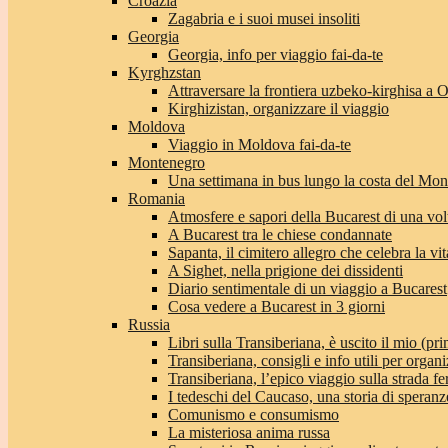
Croazia
Zagabria e i suoi musei insoliti
Georgia
Georgia, info per viaggio fai-da-te
Kyrghzstan
Attraversare la frontiera uzbeko-kirghisa a 
Kirghizistan, organizzare il viaggio
Moldova
Viaggio in Moldova fai-da-te
Montenegro
Una settimana in bus lungo la costa del Mo
Romania
Atmosfere e sapori della Bucarest di una vol
A Bucarest tra le chiese condannate
Sapanta, il cimitero allegro che celebra la vit
A Sighet, nella prigione dei dissidenti
Diario sentimentale di un viaggio a Bucarest
Cosa vedere a Bucarest in 3 giorni
Russia
Libri sulla Transiberiana, è uscito il mio (pri
Transiberiana, consigli e info utili per organi
Transiberiana, l’epico viaggio sulla strada f
I tedeschi del Caucaso, una storia di speranz
Comunismo e consumismo
La misteriosa anima russa