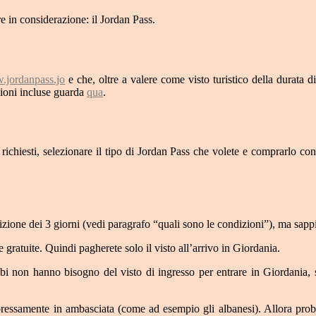
e in considerazione: il Jordan Pass.
jordanpass.jo
e che, oltre a valere come visto turistico della durata di
azioni incluse guarda
qua
.
o richiesti, selezionare il tipo di Jordan Pass che volete e comprarlo 
izione dei 3 giorni (vedi paragrafo “quali sono le condizioni”), ma sapp
e gratuite. Quindi pagherete solo il visto all’arrivo in Giordania.
bi non hanno bisogno del visto di ingresso per entrare in Giordania, se
 espressamente in ambasciata (come ad esempio gli albanesi). Allora p