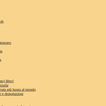
Osh
ntenegro
ta
a
mo) libro!
zzarla
errata più lunga al mondo
e e deportazioni