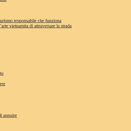
 turismo responsabile che funziona
arte vietnamita di attraversare la strada
to
ere
di annuire