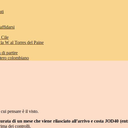
ati
affidarsi
 Cile
 la W al Torres del Paine
di partire
etero colombiano
ui pensare è il visto.
 durata di un mese che viene rilasciato all’arrivo e costa JOD40 (en
rima dei controlli.