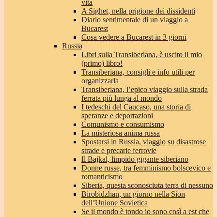
vita
A Sighet, nella prigione dei dissidenti
Diario sentimentale di un viaggio a
Bucarest
Cosa vedere a Bucarest in 3 giorni
Russia
Libri sulla Transiberiana, è uscito il mio
(primo) libro!
Transiberiana, consigli e info utili per
organizzarla
Transiberiana, l’epico viaggio sulla strada
ferrata più lunga al mondo
I tedeschi del Caucaso, una storia di
speranze e deportazioni
Comunismo e consumismo
La misteriosa anima russa
Spostarsi in Russia, viaggio su disastrose
strade e precarie ferrovie
Il Bajkal, limpido gigante siberiano
Donne russe, tra femminismo bolscevico e
romanticismo
Siberia, questa sconosciuta terra di nessuno
Birobidzhan, un giorno nella Sion
dell’Unione Sovietica
Se il mondo è tondo io sono così a est che