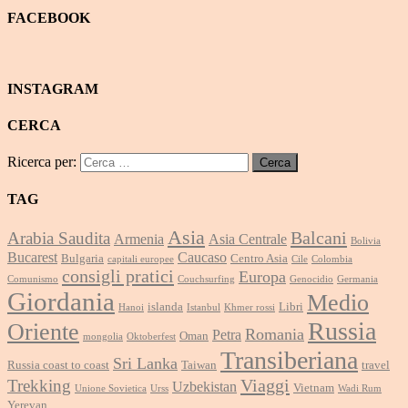
FACEBOOK
INSTAGRAM
CERCA
Ricerca per:
TAG
Asia
Balcani
Arabia Saudita
Armenia
Asia Centrale
Bolivia
Bucarest
Caucaso
Bulgaria
Centro Asia
capitali europee
Cile
Colombia
consigli pratici
Europa
Comunismo
Couchsurfing
Genocidio
Germania
Giordania
Medio
islanda
Libri
Hanoi
Istanbul
Khmer rossi
Russia
Oriente
Romania
Petra
Oman
mongolia
Oktoberfest
Transiberiana
Sri Lanka
Russia coast to coast
Taiwan
travel
Viaggi
Trekking
Uzbekistan
Vietnam
Unione Sovietica
Urss
Wadi Rum
Yerevan