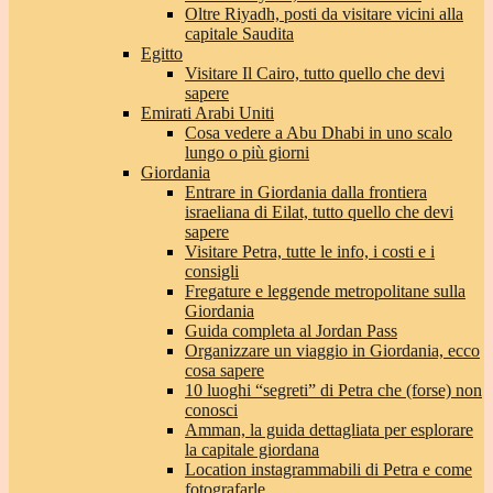
Oltre Riyadh, posti da visitare vicini alla
capitale Saudita
Egitto
Visitare Il Cairo, tutto quello che devi
sapere
Emirati Arabi Uniti
Cosa vedere a Abu Dhabi in uno scalo
lungo o più giorni
Giordania
Entrare in Giordania dalla frontiera
israeliana di Eilat, tutto quello che devi
sapere
Visitare Petra, tutte le info, i costi e i
consigli
Fregature e leggende metropolitane sulla
Giordania
Guida completa al Jordan Pass
Organizzare un viaggio in Giordania, ecco
cosa sapere
10 luoghi “segreti” di Petra che (forse) non
conosci
Amman, la guida dettagliata per esplorare
la capitale giordana
Location instagrammabili di Petra e come
fotografarle