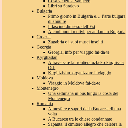
Cosa vedere a Sarajevo
Libri su Sarajevo
Bulgaria
Primo giorno in Bulgaria e… l’arte bulgara
di annuire
Il fascino dimesso dell’Est
Alcuni buoni motivi per andare in Bulgaria
Croazia
Zagabria e i suoi musei insoliti
Georgia
Georgia, info per viaggio fai-da-te
Kyrghzstan
Attraversare la frontiera uzbeko-kirghisa a
Osh
Kirghizistan, organizzare il viaggio
Moldova
Viaggio in Moldova fai-da-te
Montenegro
Una settimana in bus lungo la costa del
Montenegro
Romania
Atmosfere e sapori della Bucarest di una
volta
A Bucarest tra le chiese condannate
Sapanta, il cimitero allegro che celebra la