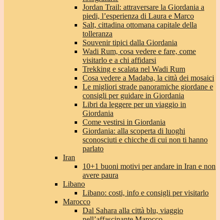
Jordan Trail: attraversare la Giordania a
piedi, l’esperienza di Laura e Marco
Salt, cittadina ottomana capitale della
tolleranza
Souvenir tipici dalla Giordania
Wadi Rum, cosa vedere e fare, come
visitarlo e a chi affidarsi
Trekking e scalata nel Wadi Rum
Cosa vedere a Madaba, la città dei mosaici
Le migliori strade panoramiche giordane e
consigli per guidare in Giordania
Libri da leggere per un viaggio in
Giordania
Come vestirsi in Giordania
Giordania: alla scoperta di luoghi
sconosciuti e chicche di cui non ti hanno
parlato
Iran
10+1 buoni motivi per andare in Iran e non
avere paura
Libano
Libano: costi, info e consigli per visitarlo
Marocco
Dal Sahara alla città blu, viaggio
nell’affascinante Marocco