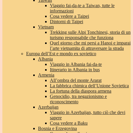
Taiwan
Viaggio fai-da-te a Taiwan, tutte le
informazioni
Cosa vedere a Taipei
Dintorni di Taipei
Vietnam
Trekking sulle Alpi Tonchinesi, storia di un
turismo responsabile che funziona
Quel giorno che mi persi a Hanoi e imparai
l’arte vietnamita di attraversare la strada
Europa dell’Est e mondo ex sovietico
Albania
Viaggio in Albania fai-da-te
Itinerario in Albania in bus
Armenia
All’ombra del monte Ararat
La fabbrica chimica dell’Unione Sovietica
La fortuna della diaspora armena
Genocidio, tra negazionismo e
riconoscimento
Azerbaijan
Viaggio in Azerbaijan, tutto ciò che devi
sapere
Cosa vedere a Baku
Bosnia e Erzegovina