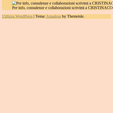
Per info, consulenze e collaborazioni scrivimi a CRIST
Utilizza WordPress
|
Tema:
Amadeus
by Themeisle.