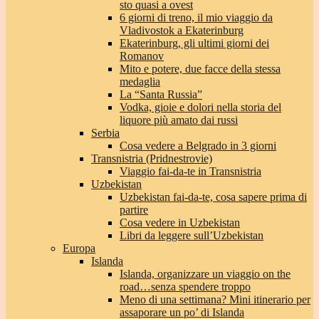
sto quasi a ovest
6 giorni di treno, il mio viaggio da
Vladivostok a Ekaterinburg
Ekaterinburg, gli ultimi giorni dei
Romanov
Mito e potere, due facce della stessa
medaglia
La “Santa Russia”
Vodka, gioie e dolori nella storia del
liquore più amato dai russi
Serbia
Cosa vedere a Belgrado in 3 giorni
Transnistria (Pridnestrovie)
Viaggio fai-da-te in Transnistria
Uzbekistan
Uzbekistan fai-da-te, cosa sapere prima di
partire
Cosa vedere in Uzbekistan
Libri da leggere sull’Uzbekistan
Europa
Islanda
Islanda, organizzare un viaggio on the
road…senza spendere troppo
Meno di una settimana? Mini itinerario per
assaporare un po’ di Islanda