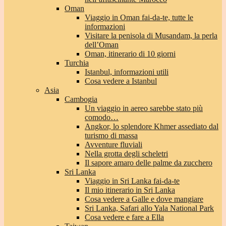
Oman
Viaggio in Oman fai-da-te, tutte le
informazioni
Visitare la penisola di Musandam, la perla
dell’Oman
Oman, itinerario di 10 giorni
Turchia
Istanbul, informazioni utili
Cosa vedere a Istanbul
Asia
Cambogia
Un viaggio in aereo sarebbe stato più
comodo…
Angkor, lo splendore Khmer assediato dal
turismo di massa
Avventure fluviali
Nella grotta degli scheletri
Il sapore amaro delle palme da zucchero
Sri Lanka
Viaggio in Sri Lanka fai-da-te
Il mio itinerario in Sri Lanka
Cosa vedere a Galle e dove mangiare
Sri Lanka, Safari allo Yala National Park
Cosa vedere e fare a Ella