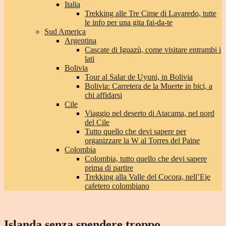
Italia
Trekking alle Tre Cime di Lavaredo, tutte
le info per una gita fai-da-te
Sud America
Argentina
Cascate di Iguazù, come visitare entrambi i
lati
Bolivia
Tour al Salar de Uyuni, in Bolivia
Bolivia: Carretera de la Muerte in bici, a
chi affidarsi
Cile
Viaggio nel deserto di Atacama, nel nord
del Cile
Tutto quello che devi sapere per
organizzare la W al Torres del Paine
Colombia
Colombia, tutto quello che devi sapere
prima di partire
Trekking alla Valle del Cocora, nell’Eje
cafetero colombiano
Islanda senza spendere troppo