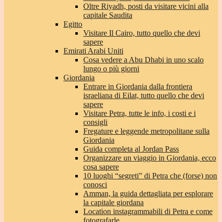
Oltre Riyadh, posti da visitare vicini alla
capitale Saudita
Egitto
Visitare Il Cairo, tutto quello che devi
sapere
Emirati Arabi Uniti
Cosa vedere a Abu Dhabi in uno scalo
lungo o più giorni
Giordania
Entrare in Giordania dalla frontiera
israeliana di Eilat, tutto quello che devi
sapere
Visitare Petra, tutte le info, i costi e i
consigli
Fregature e leggende metropolitane sulla
Giordania
Guida completa al Jordan Pass
Organizzare un viaggio in Giordania, ecco
cosa sapere
10 luoghi “segreti” di Petra che (forse) non
conosci
Amman, la guida dettagliata per esplorare
la capitale giordana
Location instagrammabili di Petra e come
fotografarle