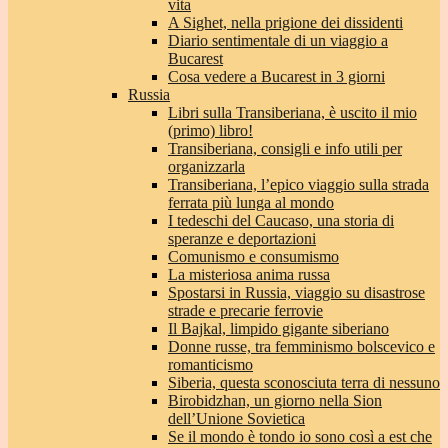
vita
A Sighet, nella prigione dei dissidenti
Diario sentimentale di un viaggio a
Bucarest
Cosa vedere a Bucarest in 3 giorni
Russia
Libri sulla Transiberiana, è uscito il mio
(primo) libro!
Transiberiana, consigli e info utili per
organizzarla
Transiberiana, l’epico viaggio sulla strada
ferrata più lunga al mondo
I tedeschi del Caucaso, una storia di
speranze e deportazioni
Comunismo e consumismo
La misteriosa anima russa
Spostarsi in Russia, viaggio su disastrose
strade e precarie ferrovie
Il Bajkal, limpido gigante siberiano
Donne russe, tra femminismo bolscevico e
romanticismo
Siberia, questa sconosciuta terra di nessuno
Birobidzhan, un giorno nella Sion
dell’Unione Sovietica
Se il mondo è tondo io sono così a est che