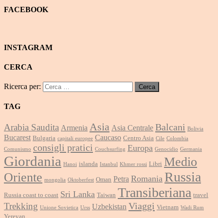
FACEBOOK
INSTAGRAM
CERCA
Ricerca per:
TAG
Asia
Balcani
Arabia Saudita
Armenia
Asia Centrale
Bolivia
Bucarest
Caucaso
Bulgaria
Centro Asia
capitali europee
Cile
Colombia
consigli pratici
Europa
Comunismo
Couchsurfing
Genocidio
Germania
Giordania
Medio
islanda
Libri
Hanoi
Istanbul
Khmer rossi
Russia
Oriente
Romania
Petra
Oman
mongolia
Oktoberfest
Transiberiana
Sri Lanka
Russia coast to coast
Taiwan
travel
Viaggi
Trekking
Uzbekistan
Vietnam
Unione Sovietica
Urss
Wadi Rum
Yerevan