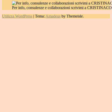
Per info, consulenze e collaborazioni scrivimi a CRIST
Utilizza WordPress
|
Tema:
Amadeus
by Themeisle.