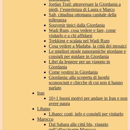
Jordan Trail: attraversare la Giordania a
piedi, l’esperienza di Laura e Marco
Salt, cittadina ottomana capitale della
tolleranza
Souvenir tipici dalla Giordania
Wadi Rum, cosa vedere e fare, come
visitarlo e a chi affidarsi
Trekking e scalata nel Wadi Rum
Cosa vedere a Madaba, la città dei mosaici
Le migliori strade panoramiche giordane e
consigli per guidare in Giordania
Libri da leggere per un viaggio in
Giordania
Come vestirsi in Giordania
Giordania: alla scoperta di luoghi
sconosciuti e chicche di cui non ti hanno
parlato
Iran
10+1 buoni motivi per andare in Iran e non
avere paura
Libano
Libano: costi, info e consigli per visitarlo
Marocco
Dal Sahara alla città blu, viaggio
nell’affascinante Marocco