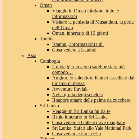
Oman
Viaggio in Oman fai-da-te, tutte le
informazioni
Visitare la penisola di Musandam, la perla
dell’Oman
Oman, itinerario di 10 giorni
Turchia
Istanbul, informazioni utili
Cosa vedere a Istanbul
Asia
Cambogia
Un viaggio in aereo sarebbe stato più
comodo…
Angkor, lo splendore Khmer assediato dal
turismo di massa
Avventure fluviali
Nella grotta degli scheletri
Il sapore amaro delle palme da zucchero
Sri Lanka
Viaggio in Sri Lanka fai-da-te
Il mio itinerario in Sri Lanka
Cosa vedere a Galle e dove mangiare
Sri Lanka, Safari allo Yala National Park
Cosa vedere e fare a Ella