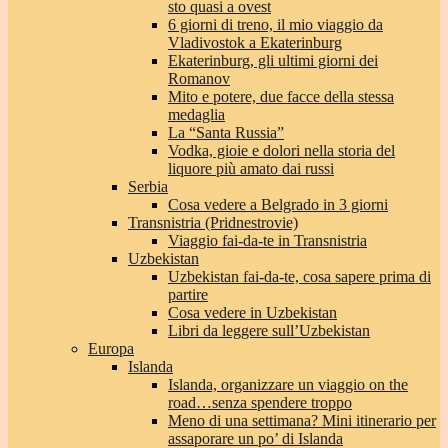
sto quasi a ovest
6 giorni di treno, il mio viaggio da
Vladivostok a Ekaterinburg
Ekaterinburg, gli ultimi giorni dei
Romanov
Mito e potere, due facce della stessa
medaglia
La “Santa Russia”
Vodka, gioie e dolori nella storia del
liquore più amato dai russi
Serbia
Cosa vedere a Belgrado in 3 giorni
Transnistria (Pridnestrovie)
Viaggio fai-da-te in Transnistria
Uzbekistan
Uzbekistan fai-da-te, cosa sapere prima di
partire
Cosa vedere in Uzbekistan
Libri da leggere sull’Uzbekistan
Europa
Islanda
Islanda, organizzare un viaggio on the
road…senza spendere troppo
Meno di una settimana? Mini itinerario per
assaporare un po’ di Islanda