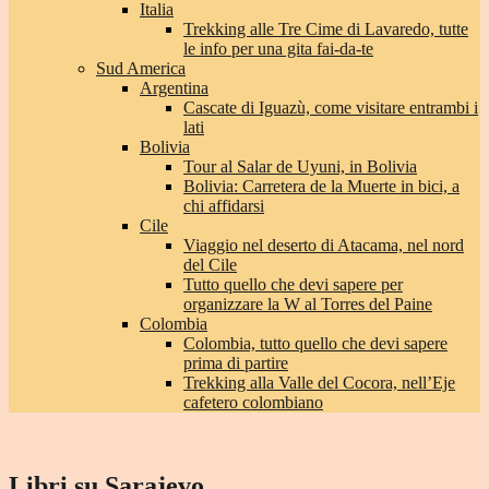
Italia
Trekking alle Tre Cime di Lavaredo, tutte
le info per una gita fai-da-te
Sud America
Argentina
Cascate di Iguazù, come visitare entrambi i
lati
Bolivia
Tour al Salar de Uyuni, in Bolivia
Bolivia: Carretera de la Muerte in bici, a
chi affidarsi
Cile
Viaggio nel deserto di Atacama, nel nord
del Cile
Tutto quello che devi sapere per
organizzare la W al Torres del Paine
Colombia
Colombia, tutto quello che devi sapere
prima di partire
Trekking alla Valle del Cocora, nell’Eje
cafetero colombiano
Libri su Sarajevo