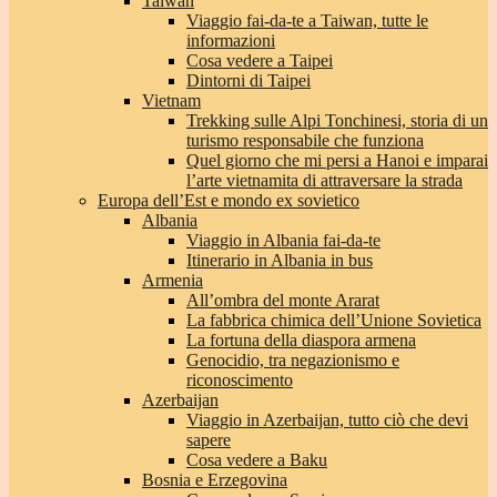
Taiwan
Viaggio fai-da-te a Taiwan, tutte le
informazioni
Cosa vedere a Taipei
Dintorni di Taipei
Vietnam
Trekking sulle Alpi Tonchinesi, storia di un
turismo responsabile che funziona
Quel giorno che mi persi a Hanoi e imparai
l’arte vietnamita di attraversare la strada
Europa dell’Est e mondo ex sovietico
Albania
Viaggio in Albania fai-da-te
Itinerario in Albania in bus
Armenia
All’ombra del monte Ararat
La fabbrica chimica dell’Unione Sovietica
La fortuna della diaspora armena
Genocidio, tra negazionismo e
riconoscimento
Azerbaijan
Viaggio in Azerbaijan, tutto ciò che devi
sapere
Cosa vedere a Baku
Bosnia e Erzegovina