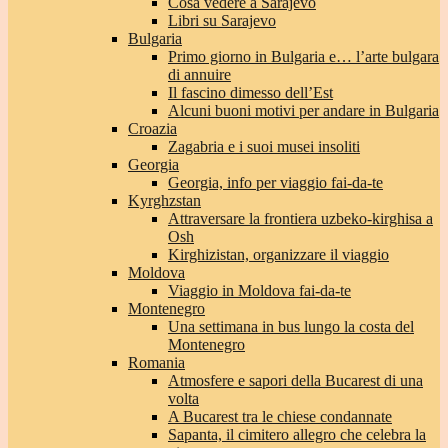
Cosa vedere a Sarajevo
Libri su Sarajevo
Bulgaria
Primo giorno in Bulgaria e… l’arte bulgara
di annuire
Il fascino dimesso dell’Est
Alcuni buoni motivi per andare in Bulgaria
Croazia
Zagabria e i suoi musei insoliti
Georgia
Georgia, info per viaggio fai-da-te
Kyrghzstan
Attraversare la frontiera uzbeko-kirghisa a
Osh
Kirghizistan, organizzare il viaggio
Moldova
Viaggio in Moldova fai-da-te
Montenegro
Una settimana in bus lungo la costa del
Montenegro
Romania
Atmosfere e sapori della Bucarest di una
volta
A Bucarest tra le chiese condannate
Sapanta, il cimitero allegro che celebra la