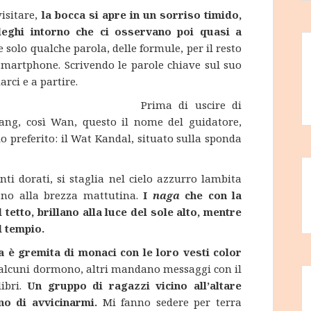
isitare,
la bocca si apre in un sorriso timido,
lleghi intorno che ci osservano poi quasi a
solo qualche parola, delle formule, per il resto
smartphone. Scrivendo le parole chiave sul suo
rci e a partire.
Prima di uscire di
bang, così Wan, questo il nome del guidatore,
preferito: il Wat Kandal, situato sulla sponda
i dorati, si staglia nel cielo azzurro lambita
no alla brezza mattutina.
I
naga
che con la
tetto, brillano alla luce del sole alto, mentre
l tempio.
a è gremita di monaci con le loro vesti color
 alcuni dormono, altri mandano messaggi con il
libri.
Un gruppo di ragazzi vicino all’altare
o di avvicinarmi.
Mi fanno sedere per terra