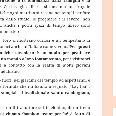
ruzione è la lontananza dalla famiglia e la
e.
Ci si sveglia alle 4 e si consuma una frugale
li che ogni mattina si recano nei templi per fare
ta dallo studio, le preghiere e il lavoro, non
ed anche i pochi spazi di tempo libero sono
l monastero.
’, loro si mostrano curiosi e mi tempestano di
naci anche in Italia e come vivono.
Per questi
qualche straniero è un modo per praticare
su un mondo a loro lontanissimo
, per i visitatori
e a contatto con la realtà di molti giovani
 buddhismo.
fuori, nei giardini del tempio ad aspettarmi, e
a formula che mi hanno insegnato: “Lay hai!”.
sompiah, il tradizionale saluto cambogiano,
i con il traduttore sul telefonino, di un treno
.
Si chiama “bamboo train” perché è fatto di