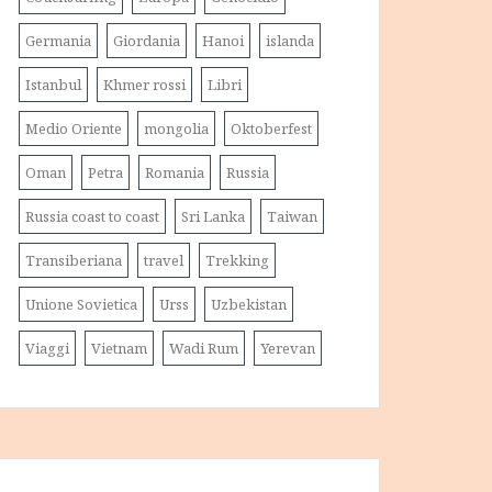
Germania
Giordania
Hanoi
islanda
Istanbul
Khmer rossi
Libri
Medio Oriente
mongolia
Oktoberfest
Oman
Petra
Romania
Russia
Russia coast to coast
Sri Lanka
Taiwan
Transiberiana
travel
Trekking
Unione Sovietica
Urss
Uzbekistan
Viaggi
Vietnam
Wadi Rum
Yerevan