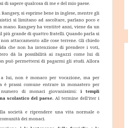
si di sapere qualcosa di me e del mio paese.
i Rangsey, si esprime bene in inglese, mentre gli
istici si limitano ad ascoltare, parlano poco e
la mano. Rangsey ha ventitré anni, viene da un
il più grande di quattro fratelli. Quando parla si
i non attaccamento alle cose terrene. Gli chiedo
ida che non ha intenzione di prendere i voti,
ro dà la possibilità ai ragazzi come lui di
on può permettersi di pagarmi gli studi. Allora
o a lui, non è monaco per vocazione, ma per
ia è prassi comune entrare in monastero per
 numero di monaci giovanissimi:
i templi
ma scolastico del paese.
Al termine dell’iter i
nella società e riprendere una vita normale o
a comunità dei monaci.