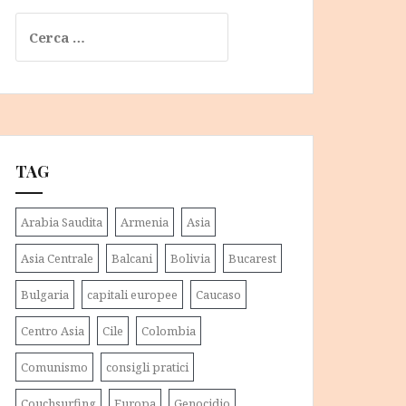
Ricerca
per:
TAG
Arabia Saudita
Armenia
Asia
Asia Centrale
Balcani
Bolivia
Bucarest
Bulgaria
capitali europee
Caucaso
Centro Asia
Cile
Colombia
Comunismo
consigli pratici
Couchsurfing
Europa
Genocidio