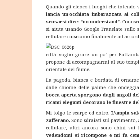
Quando gli elenco i luoghi che intendo v
lancia un’occhiata imbarazzata ai co
scusarsi dice: “no understand”.
Conosce 
si aiuta usando Google Translate sullo 
cellulare riusciamo finalmente ad accorda
città voglio girare un po’ per Battam
propone di accompagnarmi al suo tempio 
orientale del fiume.
La pagoda, bianca e bordata di ornament
dalle chiome delle palme che ondeggia
bocca aperta sporgono dagli angoli del 
ricami eleganti decorano le finestre de
Mi tolgo le scarpe ed entro.
L’ampia sal
zafferano.
Sono sdraiati sul pavimento,
cellulare, altri ancora sono chini sui 
vedendomi si ricompone e mi fa cenn