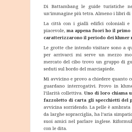
Di Battambang le guide turistiche ne
un’immagine più tetra. Almeno i libri di
La città con i gialli edifici coloniali 
piacevole,
ma appena fuori ho il primo c
caratterizzarono il periodo dei khmer 
Le grotte che intendo visitare sono a q
per arrivarci mi serve un mezzo motor
mercato del cibo trovo un gruppo di g
seduti sul bordo del marciapiede.
Mi avvicino e provo a chiedere quanto c
guardano interrogativi. Provo in khme
l’ilarità collettiva.
Uno di loro chiama un
fazzoletto di carta gli specchietti del 
avvicina sorridendo. La pelle è ambrata 
da larghe sopracciglia, ha l’aria simpat
suoi amici nel parlare inglese. Riform
con le dita.