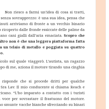
Non riesco a farmi un’idea di cosa si tratti,
 senza sovrapprezzo: è una sua idea, pensa che
inuti arriviamo di fronte a un vecchio binario
o ricoperto dalle fronde essiccate delle palme da
ano cani gialli dall’aria emaciata.
Scopro che
altro non è che una leggera piattaforma fatta
a un telaio di metallo e poggiata su quattro
o.
icolo sul quale viaggerò. L’autista, un ragazzo
opo di me, aziona il motore tirando una cinghia
i risponde che si procede dritti per qualche
O Sra Lav. Il mio conducente si chiama Reach e
icano. “L’ho imparato a contatto con i turisti
a voce per sovrastare il frastuono del motore.
no smunte vacche bianche sfrecciando su binari