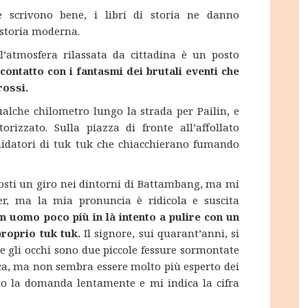
 scrivono bene, i libri di storia ne danno
 storia moderna.
e l’atmosfera rilassata da cittadina è un posto
ontatto con i fantasmi dei brutali eventi che
rossi.
ualche chilometro lungo la strada per Pailin, e
izzato. Sulla piazza di fronte all’affollato
uidatori di tuk tuk che chiacchierano fumando
osti un giro nei dintorni di Battambang, ma mi
r, ma la mia pronuncia è ridicola e suscita
 uomo poco più in là intento a pulire con un
proprio tuk tuk.
Il signore, sui quarant’anni, si
e gli occhi sono due piccole fessure sormontate
ica, ma non sembra essere molto più esperto dei
ulo la domanda lentamente e mi indica la cifra