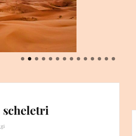
0
1
2
3
4
 scheletri
ggi