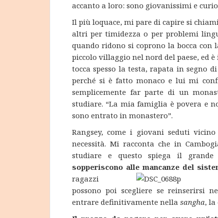
accanto a loro: sono giovanissimi e curio
Il più loquace, mi pare di capire si chiam
altri per timidezza o per problemi lingu
quando ridono si coprono la bocca con 
piccolo villaggio nel nord del paese, ed è 
tocca spesso la testa, rapata in segno d
perché si è fatto monaco e lui mi conf
semplicemente far parte di un monaste
studiare. “La mia famiglia è povera e n
sono entrato in monastero”.
Rangsey, come i giovani seduti vicin
necessità. Mi racconta che in Cambog
studiare e questo spiega il grande
sopperiscono alle mancanze del siste
ragazzi
possono poi scegliere se reinserirsi 
entrare definitivamente nella
sangha
, l