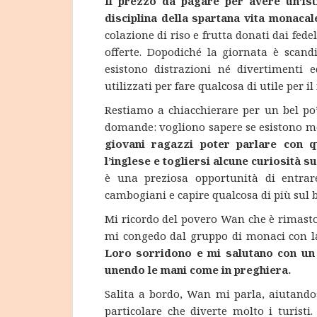
Il prezzo da pagare per avere un’ist
disciplina della spartana vita monacal
colazione di riso e frutta donati dai fede
offerte. Dopodiché la giornata è scandi
esistono distrazioni né divertimenti 
utilizzati per fare qualcosa di utile per i
Restiamo a chiacchierare per un bel po
domande: vogliono sapere se esistono mo
giovani ragazzi poter parlare con 
l’inglese e togliersi alcune curiosità 
è una preziosa opportunità di entrar
cambogiani e capire qualcosa di più sul
Mi ricordo del povero Wan che è rimasto 
mi congedo dal gruppo di monaci con l
Loro sorridono e mi salutano con un 
unendo le mani come in preghiera.
Salita a bordo, Wan mi parla, aiutandos
particolare che diverte molto i turisti