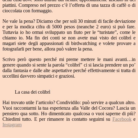
piattini. Compreso nel prezzo c’è l’offerta di una tazza di caffè o di
cioccolata con formaggio.
Ne vale la pena? Diciamo che per soli 30 minuti di facile deviazione
e per la modica cifra di 5000 pesos (neanche 2 euro) si può fare.
Tuttavia io ho ormai sviluppato un fiuto per le “turistate”, come le
chiamo io. Ma fin dei conti se non avete mai visto dei colibrì e
magari siete degli appassionati di birdwatching e volete provare a
fotografarli per bene, allora può valere la pena.
Scrivo però questo perché mi preme mettere le mani avanti…in
genere quando si sente la parola “colibrì” ci si lascia prendere un po’
dalla fantasia e dalle alte aspettative perché effettivamente si tratta di
uccellini davvero simpatici e graziosi.
La casa dei colibrì
Hai trovato utile l’articolo? Condividilo: può servire a qualcun altro.
Vuoi raccontarmi la tua esperienza alla Valle del Cocora? Lascia un
pensiero qua sotto. Ho dimenticato qualcosa o vuoi saperne di più?
Chiedimi tutto. E per rimanere in contatto seguimi su
Facebook
e
Instagram