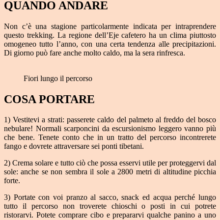
QUANDO ANDARE
Non c’è una stagione particolarmente indicata per intraprendere
questo trekking. La regione dell’Eje cafetero ha un clima piuttosto
omogeneo tutto l’anno, con una certa tendenza alle precipitazioni.
Di giorno può fare anche molto caldo, ma la sera rinfresca.
Fiori lungo il percorso
COSA PORTARE
1) Vestitevi a strati: passerete caldo del palmeto al freddo del bosco
nebulare! Normali scarponcini da escursionismo leggero vanno più
che bene. Tenete conto che in un tratto del percorso incontrerete
fango e dovrete attraversare sei ponti tibetani.
2) Crema solare e tutto ciò che possa esservi utile per proteggervi dal
sole: anche se non sembra il sole a 2800 metri di altitudine picchia
forte.
3) Portate con voi pranzo al sacco, snack ed acqua perché lungo
tutto il percorso non troverete chioschi o posti in cui potrete
ristorarvi. Potete comprare cibo e prepararvi qualche panino a uno