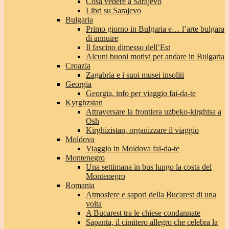
Cosa vedere a Sarajevo
Libri su Sarajevo
Bulgaria
Primo giorno in Bulgaria e… l’arte bulgara
di annuire
Il fascino dimesso dell’Est
Alcuni buoni motivi per andare in Bulgaria
Croazia
Zagabria e i suoi musei insoliti
Georgia
Georgia, info per viaggio fai-da-te
Kyrghzstan
Attraversare la frontiera uzbeko-kirghisa a
Osh
Kirghizistan, organizzare il viaggio
Moldova
Viaggio in Moldova fai-da-te
Montenegro
Una settimana in bus lungo la costa del
Montenegro
Romania
Atmosfere e sapori della Bucarest di una
volta
A Bucarest tra le chiese condannate
Sapanta, il cimitero allegro che celebra la