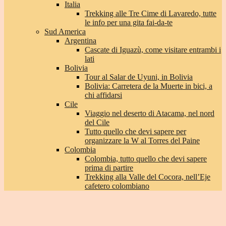
Italia
Trekking alle Tre Cime di Lavaredo, tutte
le info per una gita fai-da-te
Sud America
Argentina
Cascate di Iguazù, come visitare entrambi i
lati
Bolivia
Tour al Salar de Uyuni, in Bolivia
Bolivia: Carretera de la Muerte in bici, a
chi affidarsi
Cile
Viaggio nel deserto di Atacama, nel nord
del Cile
Tutto quello che devi sapere per
organizzare la W al Torres del Paine
Colombia
Colombia, tutto quello che devi sapere
prima di partire
Trekking alla Valle del Cocora, nell’Eje
cafetero colombiano