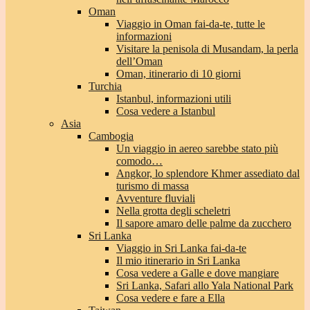
Oman
Viaggio in Oman fai-da-te, tutte le
informazioni
Visitare la penisola di Musandam, la perla
dell’Oman
Oman, itinerario di 10 giorni
Turchia
Istanbul, informazioni utili
Cosa vedere a Istanbul
Asia
Cambogia
Un viaggio in aereo sarebbe stato più
comodo…
Angkor, lo splendore Khmer assediato dal
turismo di massa
Avventure fluviali
Nella grotta degli scheletri
Il sapore amaro delle palme da zucchero
Sri Lanka
Viaggio in Sri Lanka fai-da-te
Il mio itinerario in Sri Lanka
Cosa vedere a Galle e dove mangiare
Sri Lanka, Safari allo Yala National Park
Cosa vedere e fare a Ella