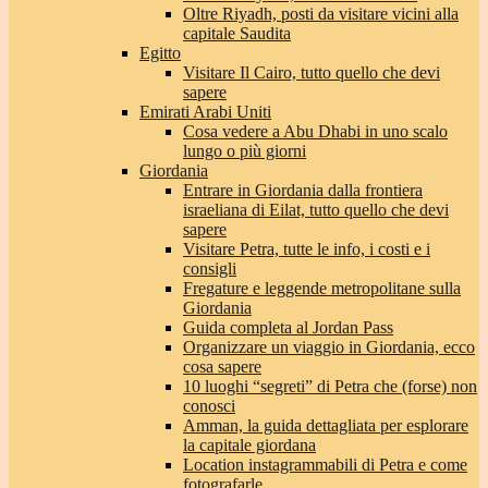
Oltre Riyadh, posti da visitare vicini alla
capitale Saudita
Egitto
Visitare Il Cairo, tutto quello che devi
sapere
Emirati Arabi Uniti
Cosa vedere a Abu Dhabi in uno scalo
lungo o più giorni
Giordania
Entrare in Giordania dalla frontiera
israeliana di Eilat, tutto quello che devi
sapere
Visitare Petra, tutte le info, i costi e i
consigli
Fregature e leggende metropolitane sulla
Giordania
Guida completa al Jordan Pass
Organizzare un viaggio in Giordania, ecco
cosa sapere
10 luoghi “segreti” di Petra che (forse) non
conosci
Amman, la guida dettagliata per esplorare
la capitale giordana
Location instagrammabili di Petra e come
fotografarle