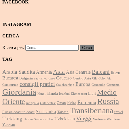
FACEBOOK
INSTAGRAM
CERCA
Ricerca per:
TAG
Asia
Balcani
Arabia Saudita
Armenia
Asia Centrale
Bolivia
Bucarest
Caucaso
Bulgaria
Centro Asia
capitali europee
Cile
Colombia
consigli pratici
Europa
Comunismo
Couchsurfing
Genocidio
Germania
Giordania
Medio
islanda
Libri
Hanoi
Istanbul
Khmer rossi
Russia
Oriente
Romania
Petra
Oman
mongolia
Oktoberfest
Transiberiana
Sri Lanka
Russia coast to coast
Taiwan
travel
Viaggi
Trekking
Uzbekistan
Vietnam
Unione Sovietica
Urss
Wadi Rum
Yerevan