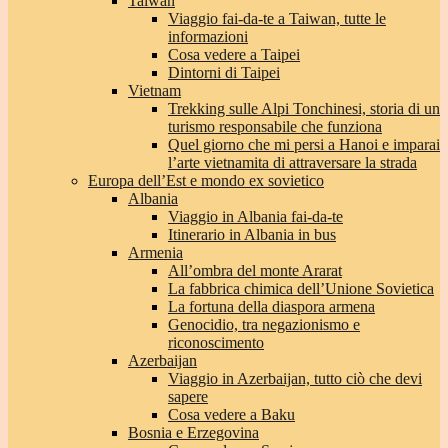
Taiwan
Viaggio fai-da-te a Taiwan, tutte le
informazioni
Cosa vedere a Taipei
Dintorni di Taipei
Vietnam
Trekking sulle Alpi Tonchinesi, storia di un
turismo responsabile che funziona
Quel giorno che mi persi a Hanoi e imparai
l’arte vietnamita di attraversare la strada
Europa dell’Est e mondo ex sovietico
Albania
Viaggio in Albania fai-da-te
Itinerario in Albania in bus
Armenia
All’ombra del monte Ararat
La fabbrica chimica dell’Unione Sovietica
La fortuna della diaspora armena
Genocidio, tra negazionismo e
riconoscimento
Azerbaijan
Viaggio in Azerbaijan, tutto ciò che devi
sapere
Cosa vedere a Baku
Bosnia e Erzegovina