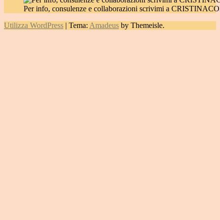
Per info, consulenze e collaborazioni scrivimi a CRIST
Utilizza WordPress
|
Tema:
Amadeus
by Themeisle.