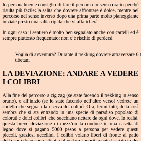
Io personalmente consiglio di fare il percorso in senso orario perché
risulta più facile: la salita che dovrete affrontare è dolce, mentre nel
percorso nel senso inverso dopo una prima parte molto pianeggiante
iniziate presto una salita ripida che vi affaticherà.
In ogni caso il sentiero è molto ben segnalato anche con cartelli ed è
sempre piuttosto frequentato: non c’è rischio di perdersi.
Voglia di avventura? Durante il trekking dovrete attraversare 6 t
tibetani
LA DEVIAZIONE: ANDARE A VEDERE
I COLIBRI
Alla fine del percorso a zig zag (se state facendo il trekking in senso
orario), o all’inizio (se lo state facendo nell’altro verso) vedrete un
cartello che segnala la riserva dei colibrì. Ora, fermi tutti; detta così
sembra che si sta entrando in una specie di paradiso popolato di
colorati e dolci colibrì che succhiano nettare da ogni dove. In realtà,
questa breve deviazione di mezz’oretta conduce in una casetta di
legno dove si pagano 5000 pesos a persona per vedere questi
piccoli, graziosi uccellini. I colibrì volano liberi di fronte al patio
della casa dove sono attirati dal nettare appositamente lasciato in dei