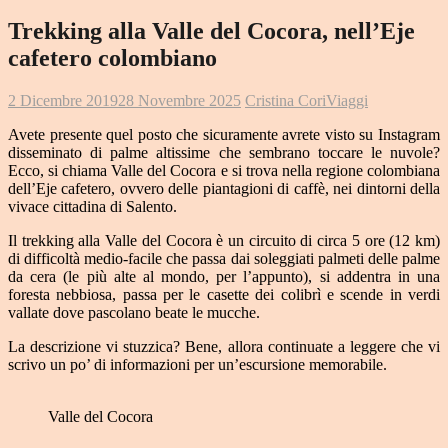
Trekking alla Valle del Cocora, nell’Eje
cafetero colombiano
2 Dicembre 2019
28 Novembre 2025
Cristina Cori
Viaggi
Avete presente quel posto che sicuramente avrete visto su Instagram
disseminato di palme altissime che sembrano toccare le nuvole?
Ecco, si chiama Valle del Cocora e si trova nella regione colombiana
dell’Eje cafetero, ovvero delle piantagioni di caffè, nei dintorni della
vivace cittadina di Salento.
Il trekking alla Valle del Cocora è un circuito di circa 5 ore (12 km)
di difficoltà medio-facile che passa dai soleggiati palmeti delle palme
da cera (le più alte al mondo, per l’appunto), si addentra in una
foresta nebbiosa, passa per le casette dei colibrì e scende in verdi
vallate dove pascolano beate le mucche.
La descrizione vi stuzzica? Bene, allora continuate a leggere che vi
scrivo un po’ di informazioni per un’escursione memorabile.
Valle del Cocora