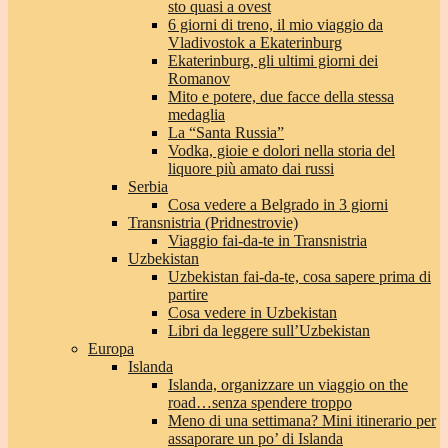
sto quasi a ovest
6 giorni di treno, il mio viaggio da
Vladivostok a Ekaterinburg
Ekaterinburg, gli ultimi giorni dei
Romanov
Mito e potere, due facce della stessa
medaglia
La “Santa Russia”
Vodka, gioie e dolori nella storia del
liquore più amato dai russi
Serbia
Cosa vedere a Belgrado in 3 giorni
Transnistria (Pridnestrovie)
Viaggio fai-da-te in Transnistria
Uzbekistan
Uzbekistan fai-da-te, cosa sapere prima di
partire
Cosa vedere in Uzbekistan
Libri da leggere sull’Uzbekistan
Europa
Islanda
Islanda, organizzare un viaggio on the
road…senza spendere troppo
Meno di una settimana? Mini itinerario per
assaporare un po’ di Islanda