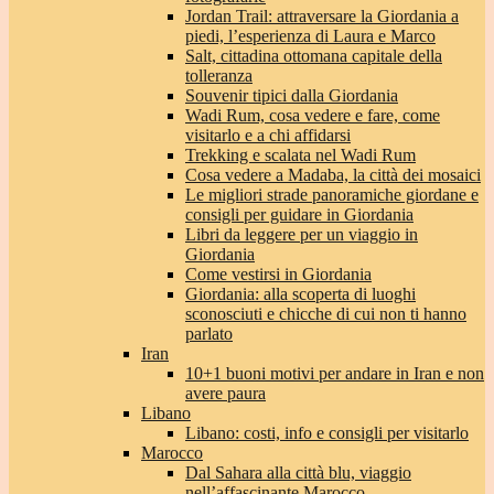
Jordan Trail: attraversare la Giordania a
piedi, l’esperienza di Laura e Marco
Salt, cittadina ottomana capitale della
tolleranza
Souvenir tipici dalla Giordania
Wadi Rum, cosa vedere e fare, come
visitarlo e a chi affidarsi
Trekking e scalata nel Wadi Rum
Cosa vedere a Madaba, la città dei mosaici
Le migliori strade panoramiche giordane e
consigli per guidare in Giordania
Libri da leggere per un viaggio in
Giordania
Come vestirsi in Giordania
Giordania: alla scoperta di luoghi
sconosciuti e chicche di cui non ti hanno
parlato
Iran
10+1 buoni motivi per andare in Iran e non
avere paura
Libano
Libano: costi, info e consigli per visitarlo
Marocco
Dal Sahara alla città blu, viaggio
nell’affascinante Marocco