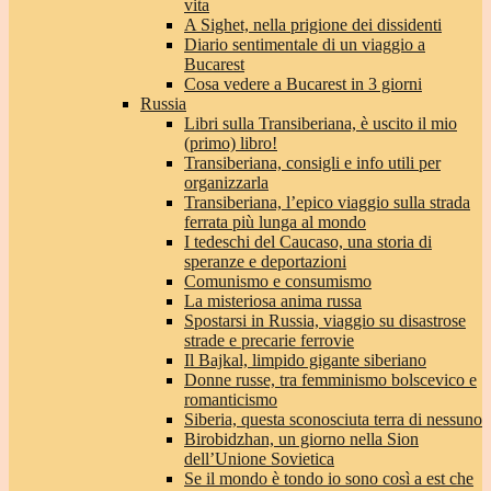
vita
A Sighet, nella prigione dei dissidenti
Diario sentimentale di un viaggio a
Bucarest
Cosa vedere a Bucarest in 3 giorni
Russia
Libri sulla Transiberiana, è uscito il mio
(primo) libro!
Transiberiana, consigli e info utili per
organizzarla
Transiberiana, l’epico viaggio sulla strada
ferrata più lunga al mondo
I tedeschi del Caucaso, una storia di
speranze e deportazioni
Comunismo e consumismo
La misteriosa anima russa
Spostarsi in Russia, viaggio su disastrose
strade e precarie ferrovie
Il Bajkal, limpido gigante siberiano
Donne russe, tra femminismo bolscevico e
romanticismo
Siberia, questa sconosciuta terra di nessuno
Birobidzhan, un giorno nella Sion
dell’Unione Sovietica
Se il mondo è tondo io sono così a est che