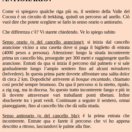
Come vi spiegavo qualche riga più su, il sentiero della Valle del
Cocora è un circuito di trekking, quindi un percorso ad anello. Ciò
vuol dire che potete scegliere se farlo in senso orario o antiorario.
Che differenza c’è? Vi starete chiedendo. Ve lo spiego subito
Senso orario (o del cancello arancione):
si inizia dal cancello
arancione vicino a una casetta dove si paga il biglietto di entrata
(4000 pesos a persona). Attenzione: lungo la strada incontrerete
prima un cancello blu, proseguite per 300 metri e raggiungete quello
arancione. Entrati da qua si inizia il percorso dal palmeto e si sale
gradualmente lungo l’ampio sentiero fino ad alcuni
miradores
(belvedere). In questa prima parte dovrete affrontare una salita dolce
di circa 2 km. Dopodiché arriverete al
bosque encantado
, chiamato
così perché sempre brumoso. Da qua il percorso si fa stretto, ripido,
a zig zag, ma in discesa. Su questo tratto incontrerete fango e più in
là dovrete attraversare vari traballanti ponti tibetani. Infine
sbucherete tra i prati verdi. Continuate a seguire il sentiero, ormai
pianeggiante, fino al cancello blu che dà sulla strada.
Senso antiorario (o del cancello blu):
è la prima entrata che
incontrerete. Entrate qua e farete il percorso che vi ho appena
descritto a ritroso, lasciandovi le palme alla fine.