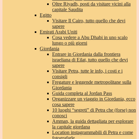
Oltre Riyadh, posti da visitare vicini alla
capitale Saudita
Egitto
Visitare Il Cairo, tutto quello che devi
sapere
Emirati Arabi Uniti
Cosa vedere a Abu Dhabi in uno scalo
lungo o più giorni
Giordania
Entrare in Giordania dalla frontiera
israeliana di Eilat, tutto quello che devi
sapere
Visitare Petra, tutte le info, i costi e i
consigli
Fregature e leggende metropolitane sulla
Giordania
Guida completa al Jordan Pass
Organizzare un viaggio in Giordania, ecco
cosa sapere
10 luoghi “segreti” di Petra che (forse) non
conosci
Amman, la guida dettagliata per esplorare
la capitale giordana
Location instagrammabili di Petra e come
fotografarle