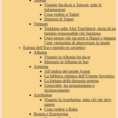
Taiwan
Viaggio fai-da-te a Taiwan, tutte le
informazioni
Cosa vedere a Taipei
Dintorni di Taipei
Vietnam
Trekking sulle Alpi Tonchinesi, storia di un
turismo responsabile che funziona
Quel giorno che mi persi a Hanoi e imparai
l’arte vietnamita di attraversare la strada
Europa dell’Est e mondo ex sovietico
Albania
Viaggio in Albania fai-da-te
Itinerario in Albania in bus
Armenia
All’ombra del monte Ararat
La fabbrica chimica dell’Unione Sovietica
La fortuna della diaspora armena
Genocidio, tra negazionismo e
riconoscimento
Azerbaijan
Viaggio in Azerbaijan, tutto ciò che devi
sapere
Cosa vedere a Baku
Bosnia e Erzegovina