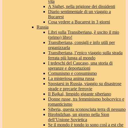
vita
A Sighet, nella prigione dei dissidenti
Diario sentimentale di un viaggio a
Bucarest
Cosa vedere a Bucarest in 3 giorni
Russia
Libri sulla Transiberiana, è uscito il mio
(primo) libro!
Transiberiana, consigli e info utili per
organizzarla
Transiberiana, l’epico viaggio sulla strada
ferrata più lunga al mondo
I tedeschi del Caucaso, una storia di
speranze e deportazioni
Comunismo e consumismo
La misteriosa anima russa
Spostarsi in Russia, viaggio su disastrose
strade e precarie ferrovie
Il Bajkal, limpido gigante siberiano
Donne russe, tra femminismo bolscevico e
romanticismo
Siberia, questa sconosciuta terra di nessuno
Birobidzhan, un giorno nella Sion
dell’Unione Sovietica
Se il mondo è tondo io sono così a est che