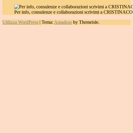
Per info, consulenze e collaborazioni scrivimi a CRIST
Utilizza WordPress
|
Tema:
Amadeus
by Themeisle.