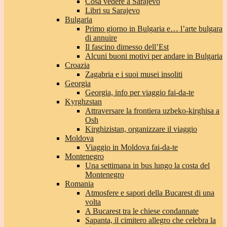
Cosa vedere a Sarajevo
Libri su Sarajevo
Bulgaria
Primo giorno in Bulgaria e… l’arte bulgara
di annuire
Il fascino dimesso dell’Est
Alcuni buoni motivi per andare in Bulgaria
Croazia
Zagabria e i suoi musei insoliti
Georgia
Georgia, info per viaggio fai-da-te
Kyrghzstan
Attraversare la frontiera uzbeko-kirghisa a
Osh
Kirghizistan, organizzare il viaggio
Moldova
Viaggio in Moldova fai-da-te
Montenegro
Una settimana in bus lungo la costa del
Montenegro
Romania
Atmosfere e sapori della Bucarest di una
volta
A Bucarest tra le chiese condannate
Sapanta, il cimitero allegro che celebra la