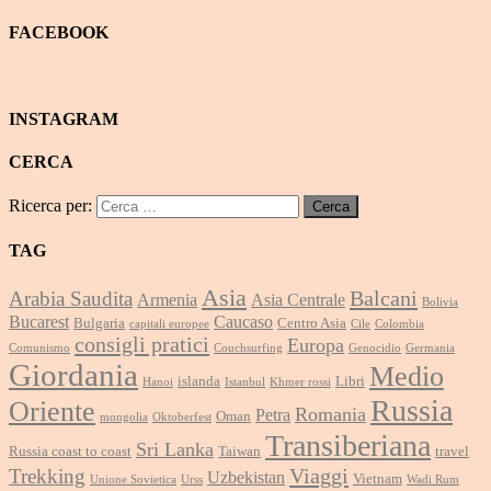
FACEBOOK
INSTAGRAM
CERCA
Ricerca per:
TAG
Asia
Balcani
Arabia Saudita
Armenia
Asia Centrale
Bolivia
Bucarest
Caucaso
Bulgaria
Centro Asia
capitali europee
Cile
Colombia
consigli pratici
Europa
Comunismo
Couchsurfing
Genocidio
Germania
Giordania
Medio
islanda
Libri
Hanoi
Istanbul
Khmer rossi
Russia
Oriente
Romania
Petra
Oman
mongolia
Oktoberfest
Transiberiana
Sri Lanka
Russia coast to coast
Taiwan
travel
Viaggi
Trekking
Uzbekistan
Vietnam
Unione Sovietica
Urss
Wadi Rum