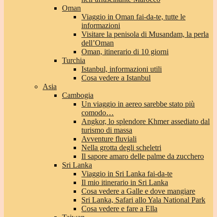
Oman
Viaggio in Oman fai-da-te, tutte le
informazioni
Visitare la penisola di Musandam, la perla
dell’Oman
Oman, itinerario di 10 giorni
Turchia
Istanbul, informazioni utili
Cosa vedere a Istanbul
Asia
Cambogia
Un viaggio in aereo sarebbe stato più
comodo…
Angkor, lo splendore Khmer assediato dal
turismo di massa
Avventure fluviali
Nella grotta degli scheletri
Il sapore amaro delle palme da zucchero
Sri Lanka
Viaggio in Sri Lanka fai-da-te
Il mio itinerario in Sri Lanka
Cosa vedere a Galle e dove mangiare
Sri Lanka, Safari allo Yala National Park
Cosa vedere e fare a Ella