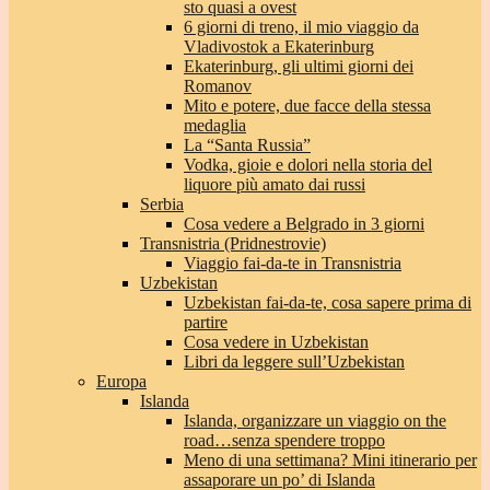
sto quasi a ovest
6 giorni di treno, il mio viaggio da
Vladivostok a Ekaterinburg
Ekaterinburg, gli ultimi giorni dei
Romanov
Mito e potere, due facce della stessa
medaglia
La “Santa Russia”
Vodka, gioie e dolori nella storia del
liquore più amato dai russi
Serbia
Cosa vedere a Belgrado in 3 giorni
Transnistria (Pridnestrovie)
Viaggio fai-da-te in Transnistria
Uzbekistan
Uzbekistan fai-da-te, cosa sapere prima di
partire
Cosa vedere in Uzbekistan
Libri da leggere sull’Uzbekistan
Europa
Islanda
Islanda, organizzare un viaggio on the
road…senza spendere troppo
Meno di una settimana? Mini itinerario per
assaporare un po’ di Islanda