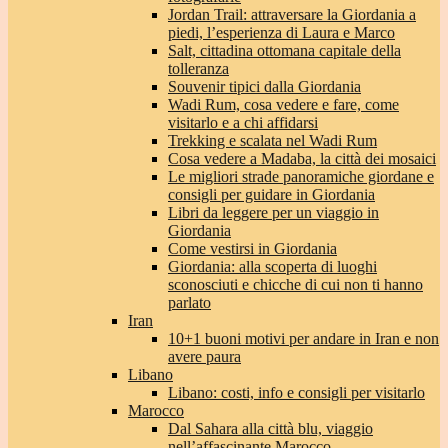
Jordan Trail: attraversare la Giordania a
piedi, l’esperienza di Laura e Marco
Salt, cittadina ottomana capitale della
tolleranza
Souvenir tipici dalla Giordania
Wadi Rum, cosa vedere e fare, come
visitarlo e a chi affidarsi
Trekking e scalata nel Wadi Rum
Cosa vedere a Madaba, la città dei mosaici
Le migliori strade panoramiche giordane e
consigli per guidare in Giordania
Libri da leggere per un viaggio in
Giordania
Come vestirsi in Giordania
Giordania: alla scoperta di luoghi
sconosciuti e chicche di cui non ti hanno
parlato
Iran
10+1 buoni motivi per andare in Iran e non
avere paura
Libano
Libano: costi, info e consigli per visitarlo
Marocco
Dal Sahara alla città blu, viaggio
nell’affascinante Marocco