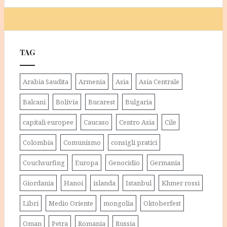
TAG
Arabia Saudita
Armenia
Asia
Asia Centrale
Balcani
Bolivia
Bucarest
Bulgaria
capitali europee
Caucaso
Centro Asia
Cile
Colombia
Comunismo
consigli pratici
Couchsurfing
Europa
Genocidio
Germania
Giordania
Hanoi
islanda
Istanbul
Khmer rossi
Libri
Medio Oriente
mongolia
Oktoberfest
Oman
Petra
Romania
Russia