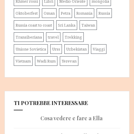
Khmer rossi
Libri
Medio Oriente
mongolia
Oktoberfest
Oman
Petra
Romania
Russia
Russia coast to coast
Sri Lanka
Taiwan
Transiberiana
travel
Trekking
Unione Sovietica
Urss
Uzbekistan
Viaggi
Vietnam
Wadi Rum
Yerevan
TI POTREBBE INTERESSARE
Cosa vedere e fare a Ella