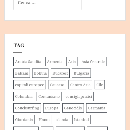
per:
TAG
Arabia Saudita
Armenia
Asia
Asia Centrale
Balcani
Bolivia
Bucarest
Bulgaria
capitali europee
Caucaso
Centro Asia
Cile
Colombia
Comunismo
consigli pratici
Couchsurfing
Europa
Genocidio
Germania
Giordania
Hanoi
islanda
Istanbul