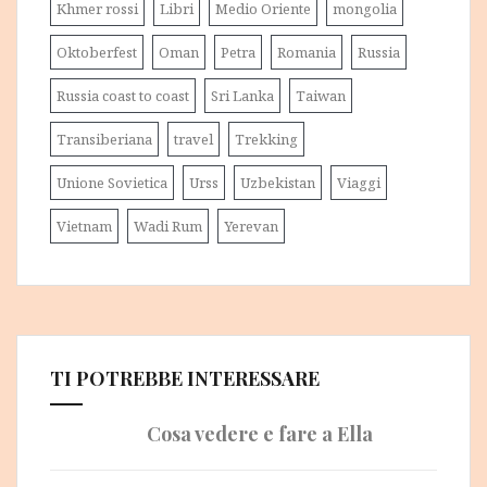
Khmer rossi
Libri
Medio Oriente
mongolia
Oktoberfest
Oman
Petra
Romania
Russia
Russia coast to coast
Sri Lanka
Taiwan
Transiberiana
travel
Trekking
Unione Sovietica
Urss
Uzbekistan
Viaggi
Vietnam
Wadi Rum
Yerevan
TI POTREBBE INTERESSARE
Cosa vedere e fare a Ella