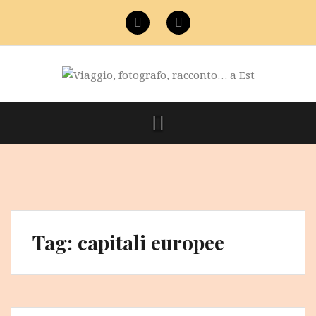
Vai
al
Facebook
Instagram
contenuto
Tag:
capitali europee