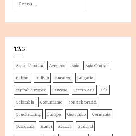
per:
TAG
Arabia Saudita
Armenia
Asia
Asia Centrale
Balcani
Bolivia
Bucarest
Bulgaria
capitali europee
Caucaso
Centro Asia
Cile
Colombia
Comunismo
consigli pratici
Couchsurfing
Europa
Genocidio
Germania
Giordania
Hanoi
islanda
Istanbul