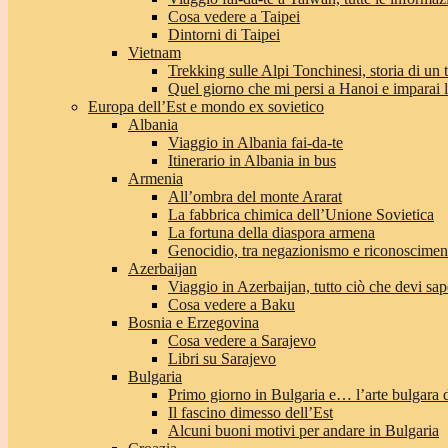
Cosa vedere a Taipei
Dintorni di Taipei
Vietnam
Trekking sulle Alpi Tonchinesi, storia di un
Quel giorno che mi persi a Hanoi e imparai l’
Europa dell’Est e mondo ex sovietico
Albania
Viaggio in Albania fai-da-te
Itinerario in Albania in bus
Armenia
All’ombra del monte Ararat
La fabbrica chimica dell’Unione Sovietica
La fortuna della diaspora armena
Genocidio, tra negazionismo e riconoscimen
Azerbaijan
Viaggio in Azerbaijan, tutto ciò che devi sap
Cosa vedere a Baku
Bosnia e Erzegovina
Cosa vedere a Sarajevo
Libri su Sarajevo
Bulgaria
Primo giorno in Bulgaria e… l’arte bulgara 
Il fascino dimesso dell’Est
Alcuni buoni motivi per andare in Bulgaria