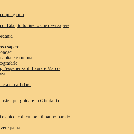
 o più giorni
 di Eilat, tutto quello che devi sapere
ordania
osa sapere
conosci
 capitale giordana
tografarle
di, l’esperienza di Laura e Marco
anza
e a chi affidarsi
nsigli per guidare in Giordania
i e chicche di cui non ti hanno parlato
avere paura