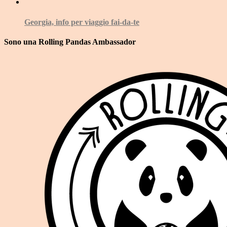
Georgia, info per viaggio fai-da-te
Sono una Rolling Pandas Ambassador