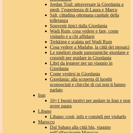
Jordan Trail: attraversare la Giordania a
piedi, l’esperienza di Laura e Marco
Salt, cittadina ottomana capitale della
tolleranza
Souvenir tipici dalla Giordania
Wadi Rum, cosa vedere e fare, come
visitarlo e a chi affidarsi
Trekking e scalata nel Wadi Rum
Cosa vedere a Madaba, la città dei mosaici
Le migliori strade panoramiche giordane e
consigli per guidare in Giordania
Libri da leggere per un viaggio in
Giordania
Come vestirsi in Giordania
Giordania: alla scoperta di luoghi
sconosciuti e chicche di cui non ti hanno
parlato
Iran
10+1 buoni motivi per andare in Iran e non
avere paura
Libano
Libano: costi, info e consigli per visitarlo
Marocco
Dal Sahara alla città blu, viaggio
nell’affascinante Marocco