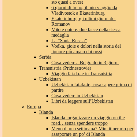
sto quasi a ovest
6 giorni di treno, il mio viaggio da
Vladivostok a Ekaterinburg
Ekaterinburg, gli ultimi giorni dei
Romanov
Mito e potere, due facce della stessa
medaglia
La “Santa Russia”
Vodka, gioie e dolori nella storia del
liquore più amato dai russi
Serbia
Cosa vedere a Belgrado in 3 giorni
Transnistria (Pridnestrovie)
Viaggio fai-da-te in Transnistria
Uzbekistan
Uzbekistan fai-da-te, cosa sapere prima di
partire
Cosa vedere in Uzbekistan
Libri da leggere sull’Uzbekistan
Europa
Islanda
Islanda, organizzare un viaggio on the
road…senza spendere troppo
Meno di una settimana? Mini itinerario per
assaporare un po’ di Islanda