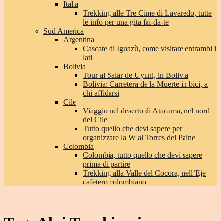
Italia
Trekking alle Tre Cime di Lavaredo, tutte
le info per una gita fai-da-te
Sud America
Argentina
Cascate di Iguazù, come visitare entrambi i
lati
Bolivia
Tour al Salar de Uyuni, in Bolivia
Bolivia: Carretera de la Muerte in bici, a
chi affidarsi
Cile
Viaggio nel deserto di Atacama, nel nord
del Cile
Tutto quello che devi sapere per
organizzare la W al Torres del Paine
Colombia
Colombia, tutto quello che devi sapere
prima di partire
Trekking alla Valle del Cocora, nell’Eje
cafetero colombiano