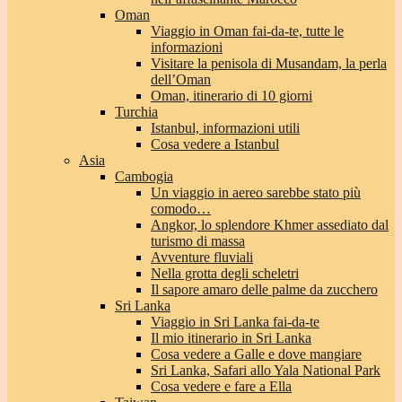
Oman
Viaggio in Oman fai-da-te, tutte le
informazioni
Visitare la penisola di Musandam, la perla
dell’Oman
Oman, itinerario di 10 giorni
Turchia
Istanbul, informazioni utili
Cosa vedere a Istanbul
Asia
Cambogia
Un viaggio in aereo sarebbe stato più
comodo…
Angkor, lo splendore Khmer assediato dal
turismo di massa
Avventure fluviali
Nella grotta degli scheletri
Il sapore amaro delle palme da zucchero
Sri Lanka
Viaggio in Sri Lanka fai-da-te
Il mio itinerario in Sri Lanka
Cosa vedere a Galle e dove mangiare
Sri Lanka, Safari allo Yala National Park
Cosa vedere e fare a Ella