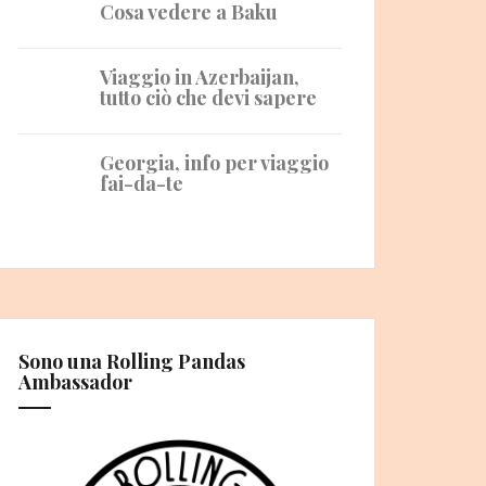
Cosa vedere a Baku
Viaggio in Azerbaijan,
tutto ciò che devi sapere
Georgia, info per viaggio
fai-da-te
Sono una Rolling Pandas
Ambassador