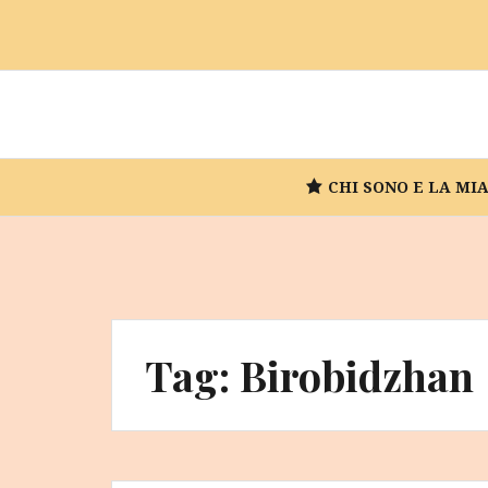
Vai
al
contenuto
CHI SONO E LA MI
Tag:
Birobidzhan