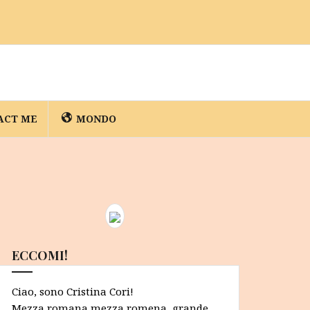
ACT ME
MONDO
ECCOMI!
Ciao, sono Cristina Cori!
Mezza romana mezza romena, grande