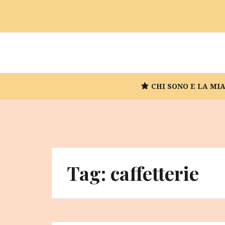
Vai
al
contenuto
CHI SONO E LA MI
Tag:
caffetterie