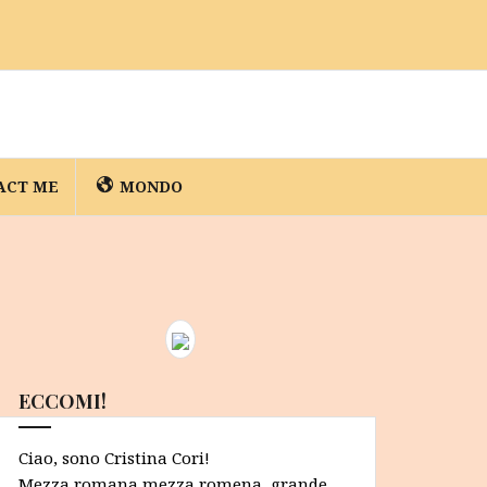
ACT ME
MONDO
ECCOMI!
Ciao, sono Cristina Cori!
Mezza romana mezza romena, grande