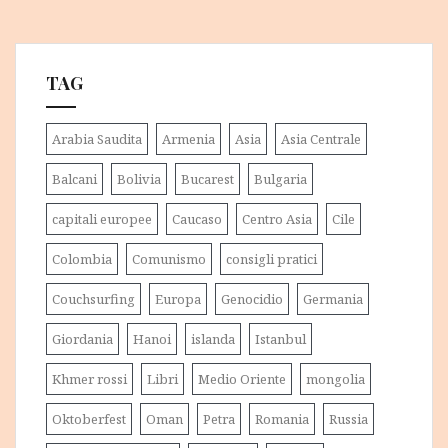
TAG
Arabia Saudita
Armenia
Asia
Asia Centrale
Balcani
Bolivia
Bucarest
Bulgaria
capitali europee
Caucaso
Centro Asia
Cile
Colombia
Comunismo
consigli pratici
Couchsurfing
Europa
Genocidio
Germania
Giordania
Hanoi
islanda
Istanbul
Khmer rossi
Libri
Medio Oriente
mongolia
Oktoberfest
Oman
Petra
Romania
Russia