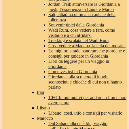
Jordan Trail: attraversare la Giordania a
piedi, l’esperienza di Laura e Marco
Salt, cittadina ottomana capitale della
tolleranza
Souvenir tipici dalla Giordania
Wadi Rum, cosa vedere e fare, come
visitarlo e a chi affidarsi
Trekking e scalata nel Wadi Rum
Cosa vedere a Madaba, la città dei mosaici
Le migliori strade panoramiche giordane e
consigli per guidare in Giordania
Libri da leggere per un viaggio in
Giordania
Come vestirsi in Giordania
Giordania: alla scoperta di luoghi
sconosciuti e chicche di cui non ti hanno
parlato
Iran
10+1 buoni motivi per andare in Iran e non
avere paura
Libano
Libano: costi, info e consigli per visitarlo
Marocco
Dal Sahara alla città blu, viaggio
nell’affascinante Marocco