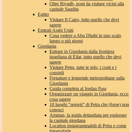
Oltre Riyadh, posti da visitare vicini alla
capitale Saudita
Egitto
Visitare Il Cairo, tutto quello che devi
sapere
Emirati Arabi Uniti
Cosa vedere a Abu Dhabi in uno scalo
lungo o più giorni
Giordania
Entrare in Giordania dalla frontiera
israeliana di Eilat, tutto quello che devi
sapere
Visitare Petra, tutte le info, i costi e i
consigli
Fregature e leggende metropolitane sulla
Giordania
Guida completa al Jordan Pass
Organizzare un viaggio in Giordania, ecco
cosa sapere
10 luoghi “segreti” di Petra che (forse) non
conosci
Amman, la guida dettagliata per esplorare
la capitale giordana
Location instagrammabili di Petra e come
fotografarle