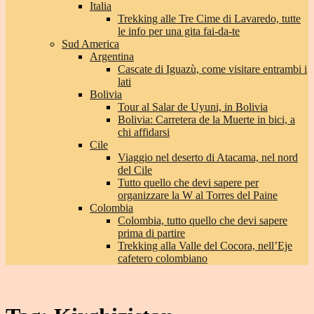
Italia
Trekking alle Tre Cime di Lavaredo, tutte
le info per una gita fai-da-te
Sud America
Argentina
Cascate di Iguazù, come visitare entrambi i
lati
Bolivia
Tour al Salar de Uyuni, in Bolivia
Bolivia: Carretera de la Muerte in bici, a
chi affidarsi
Cile
Viaggio nel deserto di Atacama, nel nord
del Cile
Tutto quello che devi sapere per
organizzare la W al Torres del Paine
Colombia
Colombia, tutto quello che devi sapere
prima di partire
Trekking alla Valle del Cocora, nell’Eje
cafetero colombiano