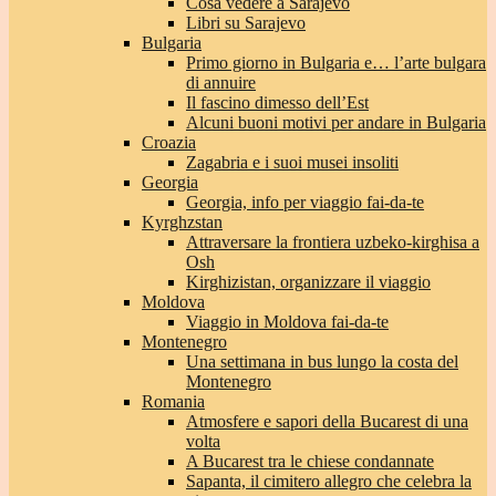
Cosa vedere a Sarajevo
Libri su Sarajevo
Bulgaria
Primo giorno in Bulgaria e… l’arte bulgara
di annuire
Il fascino dimesso dell’Est
Alcuni buoni motivi per andare in Bulgaria
Croazia
Zagabria e i suoi musei insoliti
Georgia
Georgia, info per viaggio fai-da-te
Kyrghzstan
Attraversare la frontiera uzbeko-kirghisa a
Osh
Kirghizistan, organizzare il viaggio
Moldova
Viaggio in Moldova fai-da-te
Montenegro
Una settimana in bus lungo la costa del
Montenegro
Romania
Atmosfere e sapori della Bucarest di una
volta
A Bucarest tra le chiese condannate
Sapanta, il cimitero allegro che celebra la