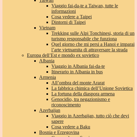
Taiwan
Viaggio fai-da-te a Taiwan, tutte le
informazioni
Cosa vedere a Taipei
Dintorni di Taipei
Vietnam
Trekking sulle Alpi Tonchinesi, storia di un
turismo responsabile che funziona
Quel giorno che mi persi a Hanoi e imparai
l’arte vietnamita di attraversare la strada
Europa dell’Est e mondo ex sovietico
Albania
Viaggio in Albania fai-da-te
Itinerario in Albania in bus
Armenia
All’ombra del monte Ararat
La fabbrica chimica dell’Unione Sovietica
La fortuna della diaspora armena
Genocidio, tra negazionismo e
riconoscimento
Azerbaijan
Viaggio in Azerbaijan, tutto ciò che devi
sapere
Cosa vedere a Baku
Bosnia e Erzegovina