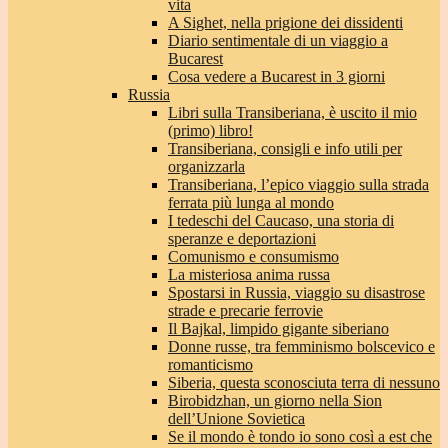
vita
A Sighet, nella prigione dei dissidenti
Diario sentimentale di un viaggio a
Bucarest
Cosa vedere a Bucarest in 3 giorni
Russia
Libri sulla Transiberiana, è uscito il mio
(primo) libro!
Transiberiana, consigli e info utili per
organizzarla
Transiberiana, l’epico viaggio sulla strada
ferrata più lunga al mondo
I tedeschi del Caucaso, una storia di
speranze e deportazioni
Comunismo e consumismo
La misteriosa anima russa
Spostarsi in Russia, viaggio su disastrose
strade e precarie ferrovie
Il Bajkal, limpido gigante siberiano
Donne russe, tra femminismo bolscevico e
romanticismo
Siberia, questa sconosciuta terra di nessuno
Birobidzhan, un giorno nella Sion
dell’Unione Sovietica
Se il mondo è tondo io sono così a est che