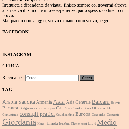
Irrequieta e dipendente da viaggi, finisco sempre col trovarmi altrove
alla ricerca di stimoli e nuove esperienze: parto spesso, o almeno ci
provo.
Ma quando non viaggio, scrivo e quando non scrivo, leggo.
FACEBOOK
INSTAGRAM
CERCA
Ricerca per:
TAG
Asia
Balcani
Arabia Saudita
Armenia
Asia Centrale
Bolivia
Bucarest
Caucaso
Bulgaria
Centro Asia
capitali europee
Cile
Colombia
consigli pratici
Europa
Comunismo
Couchsurfing
Genocidio
Germania
Giordania
Medio
islanda
Libri
Hanoi
Istanbul
Khmer rossi