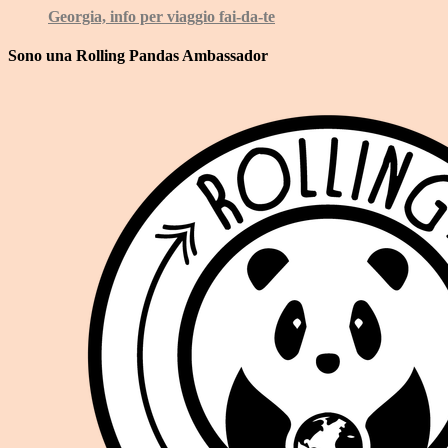
Georgia, info per viaggio fai-da-te
Sono una Rolling Pandas Ambassador