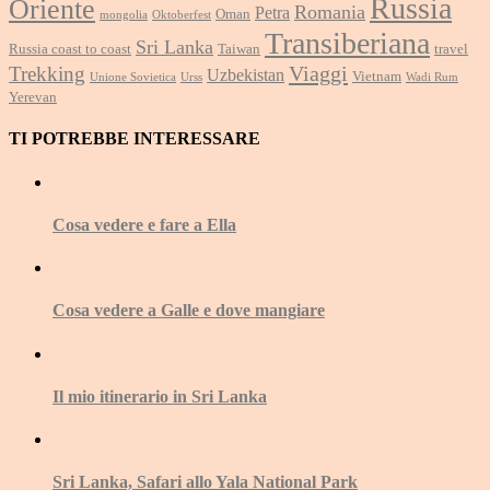
Russia
Oriente
Romania
Petra
Oman
mongolia
Oktoberfest
Transiberiana
Sri Lanka
Russia coast to coast
Taiwan
travel
Viaggi
Trekking
Uzbekistan
Vietnam
Unione Sovietica
Urss
Wadi Rum
Yerevan
TI POTREBBE INTERESSARE
Cosa vedere e fare a Ella
Cosa vedere a Galle e dove mangiare
Il mio itinerario in Sri Lanka
Sri Lanka, Safari allo Yala National Park