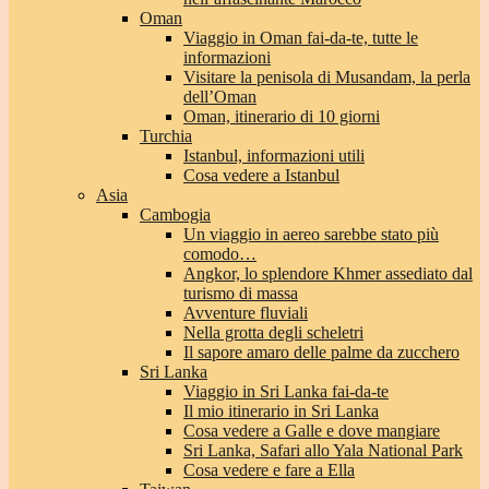
Oman
Viaggio in Oman fai-da-te, tutte le
informazioni
Visitare la penisola di Musandam, la perla
dell’Oman
Oman, itinerario di 10 giorni
Turchia
Istanbul, informazioni utili
Cosa vedere a Istanbul
Asia
Cambogia
Un viaggio in aereo sarebbe stato più
comodo…
Angkor, lo splendore Khmer assediato dal
turismo di massa
Avventure fluviali
Nella grotta degli scheletri
Il sapore amaro delle palme da zucchero
Sri Lanka
Viaggio in Sri Lanka fai-da-te
Il mio itinerario in Sri Lanka
Cosa vedere a Galle e dove mangiare
Sri Lanka, Safari allo Yala National Park
Cosa vedere e fare a Ella