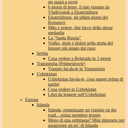
sto quasi a ovest
6 giorni di treno, il mio viaggio da
Vladivostok a Ekaterinburg
Ekaterinburg, gli ultimi giorni dei
Romanov
Mito e potere, due facce della stessa
medaglia
La “Santa Russia”
Vodka, gioie e dolori nella storia del
liquore più amato dai russi
Serbia
Cosa vedere a Belgrado in 3 giorni
Transnistria (Pridnestrovie)
Viaggio fai-da-te in Transnistria
Uzbekistan
Uzbekistan fai-da-te, cosa sapere prima di
partire
Cosa vedere in Uzbekistan
Libri da leggere sull’Uzbekistan
Europa
Islanda
Islanda, organizzare un viaggio on the
road…senza spendere troppo
Meno di una settimana? Mini itinerario per
assaporare un po’ di Islanda