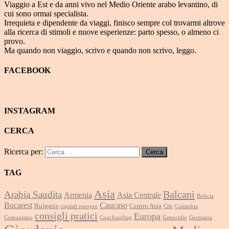
Viaggio a Est e da anni vivo nel Medio Oriente arabo levantino, di
cui sono ormai specialista.
Irrequieta e dipendente da viaggi, finisco sempre col trovarmi altrove
alla ricerca di stimoli e nuove esperienze: parto spesso, o almeno ci
provo.
Ma quando non viaggio, scrivo e quando non scrivo, leggo.
FACEBOOK
INSTAGRAM
CERCA
Ricerca per:
TAG
Asia
Balcani
Arabia Saudita
Armenia
Asia Centrale
Bolivia
Bucarest
Caucaso
Bulgaria
Centro Asia
capitali europee
Cile
Colombia
consigli pratici
Europa
Comunismo
Couchsurfing
Genocidio
Germania