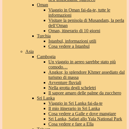
Oman
Viaggio in Oman fai-da-te, tutte le
informazioni
Visitare la penisola di Musandam, la perla
dell’Oman
Oman, itinerario di 10 giorni
Turchia
Istanbul, informazioni utili
Cosa vedere a Istanbul
Asia
Cambogia
Un viaggio in aereo sarebbe stato più
comodo…
Angkor, lo splendore Khmer assediato dal
turismo di massa
Avventure fluviali
Nella grotta degli scheletri
Il sapore amaro delle palme da zucchero
Sri Lanka
Viaggio in Sri Lanka fai-da-te
Il mio itinerario in Sri Lanka
Cosa vedere a Galle e dove mangiare
Sri Lanka, Safari allo Yala National Park
Cosa vedere e fare a Ella