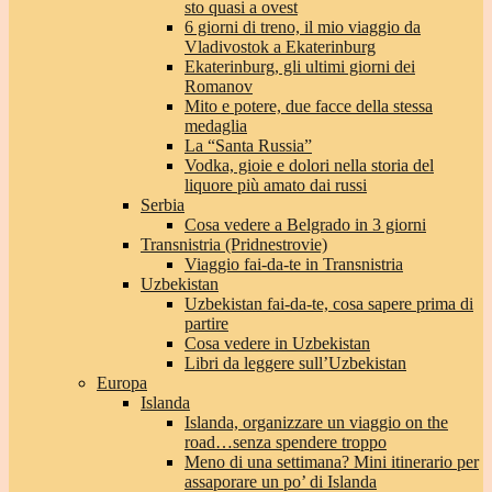
sto quasi a ovest
6 giorni di treno, il mio viaggio da
Vladivostok a Ekaterinburg
Ekaterinburg, gli ultimi giorni dei
Romanov
Mito e potere, due facce della stessa
medaglia
La “Santa Russia”
Vodka, gioie e dolori nella storia del
liquore più amato dai russi
Serbia
Cosa vedere a Belgrado in 3 giorni
Transnistria (Pridnestrovie)
Viaggio fai-da-te in Transnistria
Uzbekistan
Uzbekistan fai-da-te, cosa sapere prima di
partire
Cosa vedere in Uzbekistan
Libri da leggere sull’Uzbekistan
Europa
Islanda
Islanda, organizzare un viaggio on the
road…senza spendere troppo
Meno di una settimana? Mini itinerario per
assaporare un po’ di Islanda