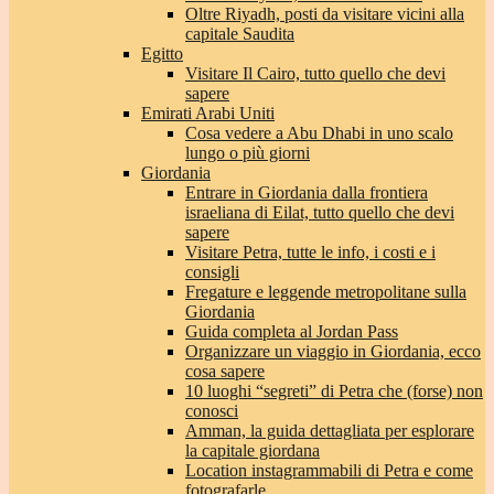
Oltre Riyadh, posti da visitare vicini alla
capitale Saudita
Egitto
Visitare Il Cairo, tutto quello che devi
sapere
Emirati Arabi Uniti
Cosa vedere a Abu Dhabi in uno scalo
lungo o più giorni
Giordania
Entrare in Giordania dalla frontiera
israeliana di Eilat, tutto quello che devi
sapere
Visitare Petra, tutte le info, i costi e i
consigli
Fregature e leggende metropolitane sulla
Giordania
Guida completa al Jordan Pass
Organizzare un viaggio in Giordania, ecco
cosa sapere
10 luoghi “segreti” di Petra che (forse) non
conosci
Amman, la guida dettagliata per esplorare
la capitale giordana
Location instagrammabili di Petra e come
fotografarle