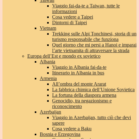
Taiwan
Viaggio fai-da-te a Taiwan, tutte le
informazioni
Cosa vedere a Taipei
Dintorni di Taipei
Vietnam
Trekking sulle Alpi Tonchinesi, storia di un
turismo responsabile che funziona
Quel giorno che mi persi a Hanoi e imparai
l’arte vietnamita di attraversare la strada
Europa dell’Est e mondo ex sovietico
Albania
Viaggio in Albania fai-da-te
Itinerario in Albania in bus
Armenia
All’ombra del monte Ararat
La fabbrica chimica dell’Unione Sovietica
La fortuna della diaspora armena
Genocidio, tra negazionismo e
riconoscimento
Azerbaijan
Viaggio in Azerbaijan, tutto ciò che devi
sapere
Cosa vedere a Baku
Bosnia e Erzegovina