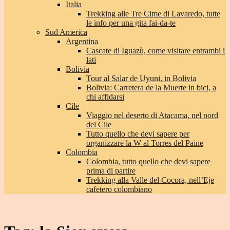
Italia
Trekking alle Tre Cime di Lavaredo, tutte
le info per una gita fai-da-te
Sud America
Argentina
Cascate di Iguazù, come visitare entrambi i
lati
Bolivia
Tour al Salar de Uyuni, in Bolivia
Bolivia: Carretera de la Muerte in bici, a
chi affidarsi
Cile
Viaggio nel deserto di Atacama, nel nord
del Cile
Tutto quello che devi sapere per
organizzare la W al Torres del Paine
Colombia
Colombia, tutto quello che devi sapere
prima di partire
Trekking alla Valle del Cocora, nell’Eje
cafetero colombiano