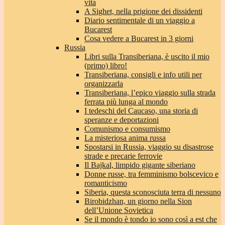
vita
A Sighet, nella prigione dei dissidenti
Diario sentimentale di un viaggio a
Bucarest
Cosa vedere a Bucarest in 3 giorni
Russia
Libri sulla Transiberiana, è uscito il mio
(primo) libro!
Transiberiana, consigli e info utili per
organizzarla
Transiberiana, l’epico viaggio sulla strada
ferrata più lunga al mondo
I tedeschi del Caucaso, una storia di
speranze e deportazioni
Comunismo e consumismo
La misteriosa anima russa
Spostarsi in Russia, viaggio su disastrose
strade e precarie ferrovie
Il Bajkal, limpido gigante siberiano
Donne russe, tra femminismo bolscevico e
romanticismo
Siberia, questa sconosciuta terra di nessuno
Birobidzhan, un giorno nella Sion
dell’Unione Sovietica
Se il mondo è tondo io sono così a est che