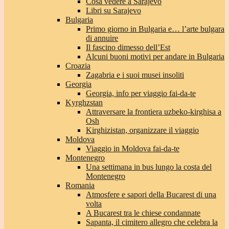
Cosa vedere a Sarajevo
Libri su Sarajevo
Bulgaria
Primo giorno in Bulgaria e… l’arte bulgara
di annuire
Il fascino dimesso dell’Est
Alcuni buoni motivi per andare in Bulgaria
Croazia
Zagabria e i suoi musei insoliti
Georgia
Georgia, info per viaggio fai-da-te
Kyrghzstan
Attraversare la frontiera uzbeko-kirghisa a
Osh
Kirghizistan, organizzare il viaggio
Moldova
Viaggio in Moldova fai-da-te
Montenegro
Una settimana in bus lungo la costa del
Montenegro
Romania
Atmosfere e sapori della Bucarest di una
volta
A Bucarest tra le chiese condannate
Sapanta, il cimitero allegro che celebra la