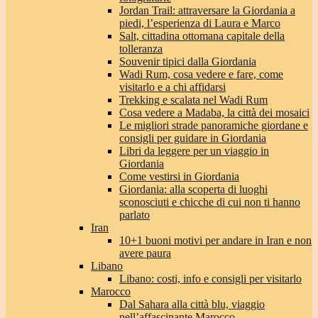
Jordan Trail: attraversare la Giordania a
piedi, l’esperienza di Laura e Marco
Salt, cittadina ottomana capitale della
tolleranza
Souvenir tipici dalla Giordania
Wadi Rum, cosa vedere e fare, come
visitarlo e a chi affidarsi
Trekking e scalata nel Wadi Rum
Cosa vedere a Madaba, la città dei mosaici
Le migliori strade panoramiche giordane e
consigli per guidare in Giordania
Libri da leggere per un viaggio in
Giordania
Come vestirsi in Giordania
Giordania: alla scoperta di luoghi
sconosciuti e chicche di cui non ti hanno
parlato
Iran
10+1 buoni motivi per andare in Iran e non
avere paura
Libano
Libano: costi, info e consigli per visitarlo
Marocco
Dal Sahara alla città blu, viaggio
nell’affascinante Marocco