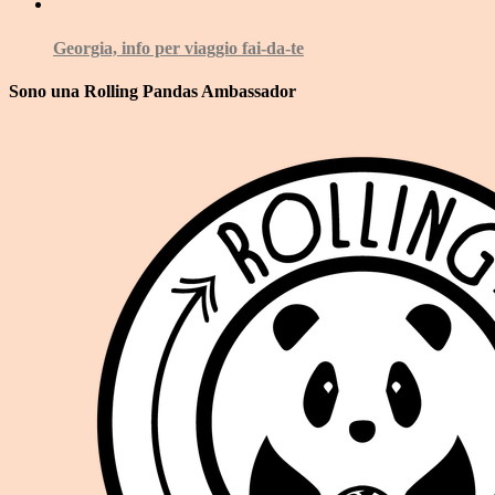
Georgia, info per viaggio fai-da-te
Sono una Rolling Pandas Ambassador