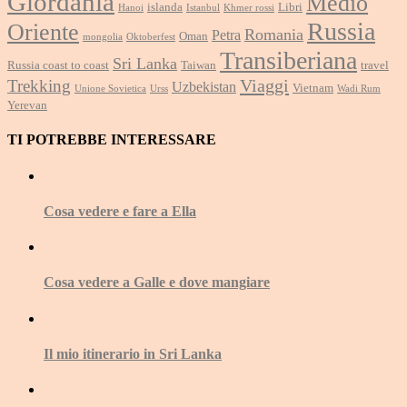
Giordania
Medio
islanda
Libri
Hanoi
Istanbul
Khmer rossi
Russia
Oriente
Romania
Petra
Oman
mongolia
Oktoberfest
Transiberiana
Sri Lanka
Russia coast to coast
Taiwan
travel
Viaggi
Trekking
Uzbekistan
Vietnam
Unione Sovietica
Urss
Wadi Rum
Yerevan
TI POTREBBE INTERESSARE
Cosa vedere e fare a Ella
Cosa vedere a Galle e dove mangiare
Il mio itinerario in Sri Lanka