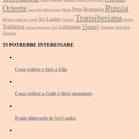
Russia
Oriente
Romania
Petra
Oman
mongolia
Oktoberfest
Transiberiana
Sri Lanka
Russia coast to coast
Taiwan
travel
Viaggi
Trekking
Uzbekistan
Vietnam
Unione Sovietica
Urss
Wadi Rum
Yerevan
TI POTREBBE INTERESSARE
Cosa vedere e fare a Ella
Cosa vedere a Galle e dove mangiare
Il mio itinerario in Sri Lanka