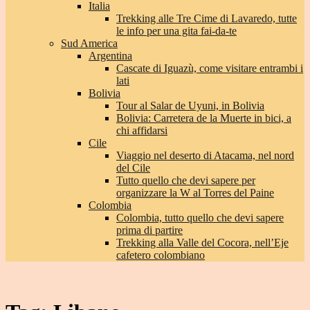
Italia
Trekking alle Tre Cime di Lavaredo, tutte
le info per una gita fai-da-te
Sud America
Argentina
Cascate di Iguazù, come visitare entrambi i
lati
Bolivia
Tour al Salar de Uyuni, in Bolivia
Bolivia: Carretera de la Muerte in bici, a
chi affidarsi
Cile
Viaggio nel deserto di Atacama, nel nord
del Cile
Tutto quello che devi sapere per
organizzare la W al Torres del Paine
Colombia
Colombia, tutto quello che devi sapere
prima di partire
Trekking alla Valle del Cocora, nell’Eje
cafetero colombiano