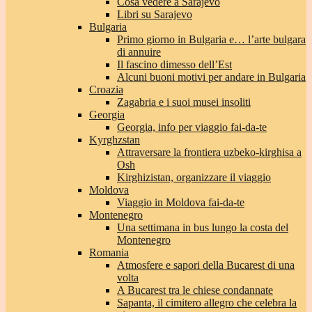
Cosa vedere a Sarajevo
Libri su Sarajevo
Bulgaria
Primo giorno in Bulgaria e… l’arte bulgara
di annuire
Il fascino dimesso dell’Est
Alcuni buoni motivi per andare in Bulgaria
Croazia
Zagabria e i suoi musei insoliti
Georgia
Georgia, info per viaggio fai-da-te
Kyrghzstan
Attraversare la frontiera uzbeko-kirghisa a
Osh
Kirghizistan, organizzare il viaggio
Moldova
Viaggio in Moldova fai-da-te
Montenegro
Una settimana in bus lungo la costa del
Montenegro
Romania
Atmosfere e sapori della Bucarest di una
volta
A Bucarest tra le chiese condannate
Sapanta, il cimitero allegro che celebra la