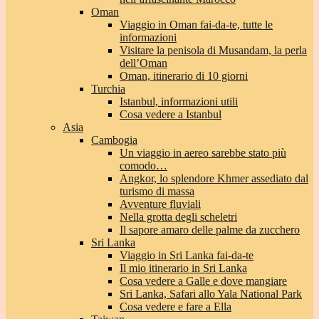
Oman
Viaggio in Oman fai-da-te, tutte le
informazioni
Visitare la penisola di Musandam, la perla
dell’Oman
Oman, itinerario di 10 giorni
Turchia
Istanbul, informazioni utili
Cosa vedere a Istanbul
Asia
Cambogia
Un viaggio in aereo sarebbe stato più
comodo…
Angkor, lo splendore Khmer assediato dal
turismo di massa
Avventure fluviali
Nella grotta degli scheletri
Il sapore amaro delle palme da zucchero
Sri Lanka
Viaggio in Sri Lanka fai-da-te
Il mio itinerario in Sri Lanka
Cosa vedere a Galle e dove mangiare
Sri Lanka, Safari allo Yala National Park
Cosa vedere e fare a Ella