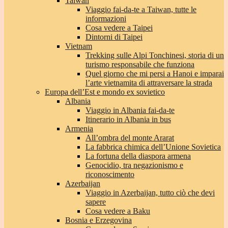
Taiwan
Viaggio fai-da-te a Taiwan, tutte le
informazioni
Cosa vedere a Taipei
Dintorni di Taipei
Vietnam
Trekking sulle Alpi Tonchinesi, storia di un
turismo responsabile che funziona
Quel giorno che mi persi a Hanoi e imparai
l’arte vietnamita di attraversare la strada
Europa dell’Est e mondo ex sovietico
Albania
Viaggio in Albania fai-da-te
Itinerario in Albania in bus
Armenia
All’ombra del monte Ararat
La fabbrica chimica dell’Unione Sovietica
La fortuna della diaspora armena
Genocidio, tra negazionismo e
riconoscimento
Azerbaijan
Viaggio in Azerbaijan, tutto ciò che devi
sapere
Cosa vedere a Baku
Bosnia e Erzegovina