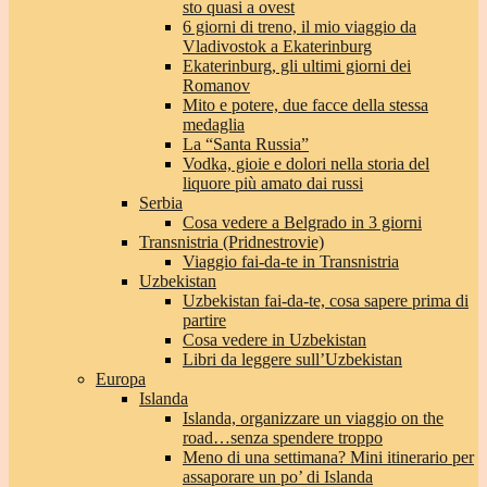
sto quasi a ovest
6 giorni di treno, il mio viaggio da
Vladivostok a Ekaterinburg
Ekaterinburg, gli ultimi giorni dei
Romanov
Mito e potere, due facce della stessa
medaglia
La “Santa Russia”
Vodka, gioie e dolori nella storia del
liquore più amato dai russi
Serbia
Cosa vedere a Belgrado in 3 giorni
Transnistria (Pridnestrovie)
Viaggio fai-da-te in Transnistria
Uzbekistan
Uzbekistan fai-da-te, cosa sapere prima di
partire
Cosa vedere in Uzbekistan
Libri da leggere sull’Uzbekistan
Europa
Islanda
Islanda, organizzare un viaggio on the
road…senza spendere troppo
Meno di una settimana? Mini itinerario per
assaporare un po’ di Islanda