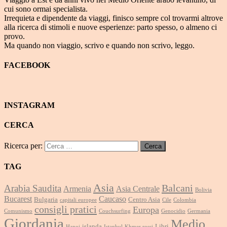
cui sono ormai specialista.
Irrequieta e dipendente da viaggi, finisco sempre col trovarmi altrove
alla ricerca di stimoli e nuove esperienze: parto spesso, o almeno ci
provo.
Ma quando non viaggio, scrivo e quando non scrivo, leggo.
FACEBOOK
INSTAGRAM
CERCA
Ricerca per:
TAG
Asia
Balcani
Arabia Saudita
Armenia
Asia Centrale
Bolivia
Bucarest
Caucaso
Bulgaria
Centro Asia
capitali europee
Cile
Colombia
consigli pratici
Europa
Comunismo
Couchsurfing
Genocidio
Germania
Giordania
Medio
islanda
Libri
Hanoi
Istanbul
Khmer rossi