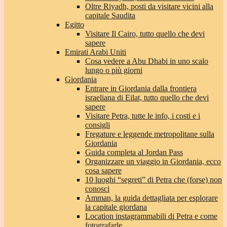
Oltre Riyadh, posti da visitare vicini alla
capitale Saudita
Egitto
Visitare Il Cairo, tutto quello che devi
sapere
Emirati Arabi Uniti
Cosa vedere a Abu Dhabi in uno scalo
lungo o più giorni
Giordania
Entrare in Giordania dalla frontiera
israeliana di Eilat, tutto quello che devi
sapere
Visitare Petra, tutte le info, i costi e i
consigli
Fregature e leggende metropolitane sulla
Giordania
Guida completa al Jordan Pass
Organizzare un viaggio in Giordania, ecco
cosa sapere
10 luoghi “segreti” di Petra che (forse) non
conosci
Amman, la guida dettagliata per esplorare
la capitale giordana
Location instagrammabili di Petra e come
fotografarle