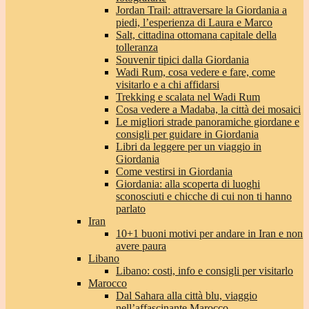
Jordan Trail: attraversare la Giordania a
piedi, l’esperienza di Laura e Marco
Salt, cittadina ottomana capitale della
tolleranza
Souvenir tipici dalla Giordania
Wadi Rum, cosa vedere e fare, come
visitarlo e a chi affidarsi
Trekking e scalata nel Wadi Rum
Cosa vedere a Madaba, la città dei mosaici
Le migliori strade panoramiche giordane e
consigli per guidare in Giordania
Libri da leggere per un viaggio in
Giordania
Come vestirsi in Giordania
Giordania: alla scoperta di luoghi
sconosciuti e chicche di cui non ti hanno
parlato
Iran
10+1 buoni motivi per andare in Iran e non
avere paura
Libano
Libano: costi, info e consigli per visitarlo
Marocco
Dal Sahara alla città blu, viaggio
nell’affascinante Marocco