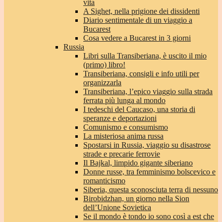
vita
A Sighet, nella prigione dei dissidenti
Diario sentimentale di un viaggio a
Bucarest
Cosa vedere a Bucarest in 3 giorni
Russia
Libri sulla Transiberiana, è uscito il mio
(primo) libro!
Transiberiana, consigli e info utili per
organizzarla
Transiberiana, l’epico viaggio sulla strada
ferrata più lunga al mondo
I tedeschi del Caucaso, una storia di
speranze e deportazioni
Comunismo e consumismo
La misteriosa anima russa
Spostarsi in Russia, viaggio su disastrose
strade e precarie ferrovie
Il Bajkal, limpido gigante siberiano
Donne russe, tra femminismo bolscevico e
romanticismo
Siberia, questa sconosciuta terra di nessuno
Birobidzhan, un giorno nella Sion
dell’Unione Sovietica
Se il mondo è tondo io sono così a est che