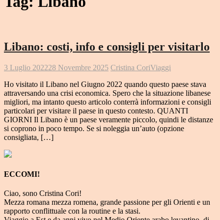
Tag:
Libano
Libano: costi, info e consigli per visitarlo
3 Luglio 2022
28 Novembre 2025
Cristina Cori
Viaggi
Ho visitato il Libano nel Giugno 2022 quando questo paese stava
attraversando una crisi economica. Spero che la situazione libanese
migliori, ma intanto questo articolo conterrà informazioni e consigli
particolari per visitare il paese in questo contesto. QUANTI
GIORNI Il Libano è un paese veramente piccolo, quindi le distanze
si coprono in poco tempo. Se si noleggia un’auto (opzione
consigliata, […]
ECCOMI!
Ciao, sono Cristina Cori!
Mezza romana mezza romena, grande passione per gli Orienti e un
rapporto conflittuale con la routine e la stasi.
Viaggio a Est e da anni vivo nel Medio Oriente arabo levantino, di