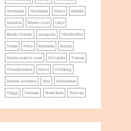
Germania
Giordania
Hanoi
islanda
Istanbul
Khmer rossi
Libri
Medio Oriente
mongolia
Oktoberfest
Oman
Petra
Romania
Russia
Russia coast to coast
Sri Lanka
Taiwan
Transiberiana
travel
Trekking
Unione Sovietica
Urss
Uzbekistan
Viaggi
Vietnam
Wadi Rum
Yerevan