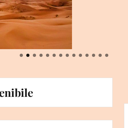
0
1
2
3
4
enibile