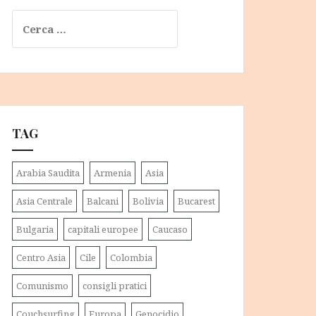
Ricerca
per:
TAG
Arabia Saudita
Armenia
Asia
Asia Centrale
Balcani
Bolivia
Bucarest
Bulgaria
capitali europee
Caucaso
Centro Asia
Cile
Colombia
Comunismo
consigli pratici
Couchsurfing
Europa
Genocidio