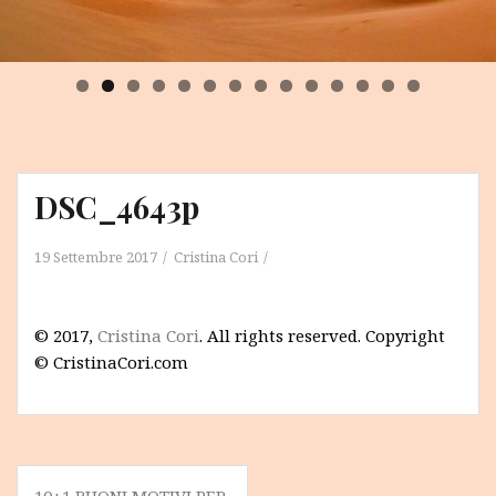
0
1
2
3
4
DSC_4643p
19 Settembre 2017
Cristina Cori
© 2017,
Cristina Cori
. All rights reserved. Copyright
© CristinaCori.com
Navigazione
10+1 BUONI MOTIVI PER