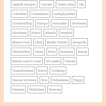
capitali europee
Caucaso
Centro Asia
Cile
Colombia
Comunismo
consigli pratici
Couchsurfing
Europa
Genocidio
Germania
Giordania
Hanoi
islanda
Istanbul
Khmer rossi
Libri
Medio Oriente
mongolia
Oktoberfest
Oman
Petra
Romania
Russia
Russia coast to coast
Sri Lanka
Taiwan
Transiberiana
travel
Trekking
Unione Sovietica
Urss
Uzbekistan
Viaggi
Vietnam
Wadi Rum
Yerevan