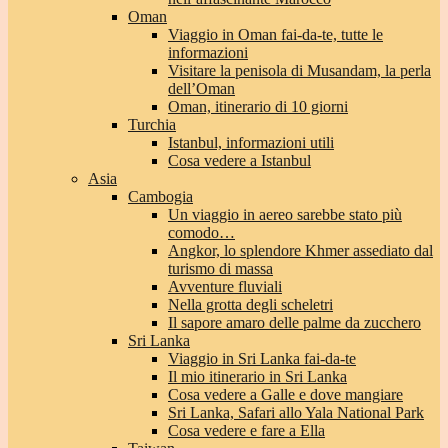
Oman
Viaggio in Oman fai-da-te, tutte le
informazioni
Visitare la penisola di Musandam, la perla
dell’Oman
Oman, itinerario di 10 giorni
Turchia
Istanbul, informazioni utili
Cosa vedere a Istanbul
Asia
Cambogia
Un viaggio in aereo sarebbe stato più
comodo…
Angkor, lo splendore Khmer assediato dal
turismo di massa
Avventure fluviali
Nella grotta degli scheletri
Il sapore amaro delle palme da zucchero
Sri Lanka
Viaggio in Sri Lanka fai-da-te
Il mio itinerario in Sri Lanka
Cosa vedere a Galle e dove mangiare
Sri Lanka, Safari allo Yala National Park
Cosa vedere e fare a Ella