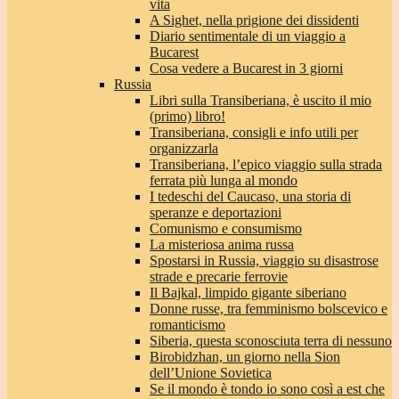
vita
A Sighet, nella prigione dei dissidenti
Diario sentimentale di un viaggio a
Bucarest
Cosa vedere a Bucarest in 3 giorni
Russia
Libri sulla Transiberiana, è uscito il mio
(primo) libro!
Transiberiana, consigli e info utili per
organizzarla
Transiberiana, l’epico viaggio sulla strada
ferrata più lunga al mondo
I tedeschi del Caucaso, una storia di
speranze e deportazioni
Comunismo e consumismo
La misteriosa anima russa
Spostarsi in Russia, viaggio su disastrose
strade e precarie ferrovie
Il Bajkal, limpido gigante siberiano
Donne russe, tra femminismo bolscevico e
romanticismo
Siberia, questa sconosciuta terra di nessuno
Birobidzhan, un giorno nella Sion
dell’Unione Sovietica
Se il mondo è tondo io sono così a est che