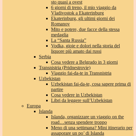
sto quasi a ovest
6 giorni di treno, il mio viaggio da
Vladivostok a Ekaterinburg
Ekaterinburg, gli ultimi giorni dei
Romanov
Mito e potere, due facce della stessa
medaglia
La “Santa Russia”
Vodka, gioie e dolori nella storia del
liquore più amato dai russi
Serbia
Cosa vedere a Belgrado in 3 giorni
Transnistria (Pridnestrovie)
Viaggio fai-da-te in Transnistria
Uzbekistan
Uzbekistan fai-da-te, cosa sapere prima di
partire
Cosa vedere in Uzbekistan
Libri da leggere sull’Uzbekistan
Europa
Islanda
Islanda, organizzare un viaggio on the
road…senza spendere troppo
Meno di una settimana? Mini itinerario per
assaporare un po’ di Islanda