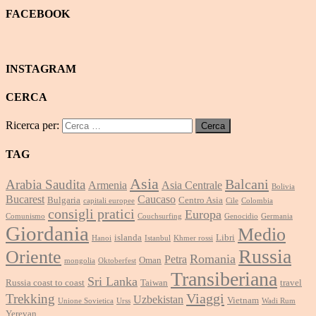
FACEBOOK
INSTAGRAM
CERCA
Ricerca per:
TAG
Asia
Balcani
Arabia Saudita
Armenia
Asia Centrale
Bolivia
Bucarest
Caucaso
Bulgaria
Centro Asia
capitali europee
Cile
Colombia
consigli pratici
Europa
Comunismo
Couchsurfing
Genocidio
Germania
Giordania
Medio
islanda
Libri
Hanoi
Istanbul
Khmer rossi
Russia
Oriente
Romania
Petra
Oman
mongolia
Oktoberfest
Transiberiana
Sri Lanka
Russia coast to coast
Taiwan
travel
Viaggi
Trekking
Uzbekistan
Vietnam
Unione Sovietica
Urss
Wadi Rum
Yerevan