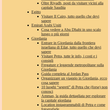
Oltre Riyadh, posti da visitare vicini alla
capitale Saudita
Egitto
Visitare Il Cairo, tutto quello che devi
sapere
Emirati Arabi Uniti
Cosa vedere a Abu Dhabi in uno scalo
lungo o più giorni
Giordania
Entrare in Giordania dalla frontiera
israeliana di Eilat, tutto quello che devi
sapere
Visitare Petra, tutte le info, i costi e i
consigli
Fregature e leggende metropolitane sulla
Giordania
Guida completa al Jordan Pass
Organizzare un viaggio in Giordania, ecco
cosa sapere
10 luoghi “segreti” di Petra che (forse) non
conosci
Amman, la guida dettagliata per esplorare
la capitale giordana
Location instagrammabili di Petra e come
fotografarle