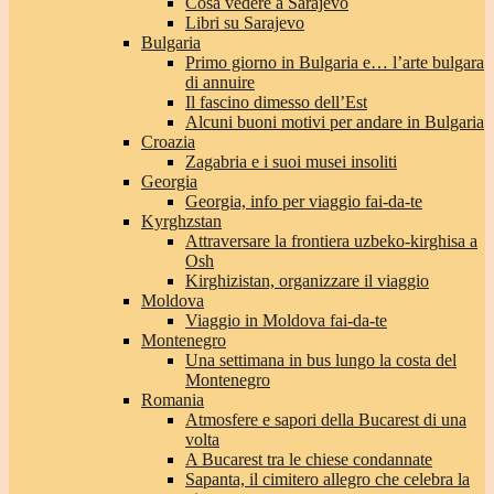
Cosa vedere a Sarajevo
Libri su Sarajevo
Bulgaria
Primo giorno in Bulgaria e… l’arte bulgara
di annuire
Il fascino dimesso dell’Est
Alcuni buoni motivi per andare in Bulgaria
Croazia
Zagabria e i suoi musei insoliti
Georgia
Georgia, info per viaggio fai-da-te
Kyrghzstan
Attraversare la frontiera uzbeko-kirghisa a
Osh
Kirghizistan, organizzare il viaggio
Moldova
Viaggio in Moldova fai-da-te
Montenegro
Una settimana in bus lungo la costa del
Montenegro
Romania
Atmosfere e sapori della Bucarest di una
volta
A Bucarest tra le chiese condannate
Sapanta, il cimitero allegro che celebra la