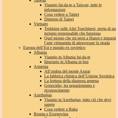
Taiwan
Viaggio fai-da-te a Taiwan, tutte le
informazioni
Cosa vedere a Taipei
Dintorni di Taipei
Vietnam
Trekking sulle Alpi Tonchinesi, storia di un
turismo responsabile che funziona
Quel giorno che mi persi a Hanoi e imparai
l’arte vietnamita di attraversare la strada
Europa dell’Est e mondo ex sovietico
Albania
Viaggio in Albania fai-da-te
Itinerario in Albania in bus
Armenia
All’ombra del monte Ararat
La fabbrica chimica dell’Unione Sovietica
La fortuna della diaspora armena
Genocidio, tra negazionismo e
riconoscimento
Azerbaijan
Viaggio in Azerbaijan, tutto ciò che devi
sapere
Cosa vedere a Baku
Bosnia e Erzegovina