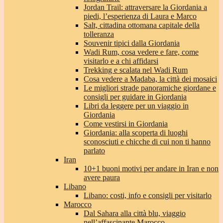
Jordan Trail: attraversare la Giordania a
piedi, l’esperienza di Laura e Marco
Salt, cittadina ottomana capitale della
tolleranza
Souvenir tipici dalla Giordania
Wadi Rum, cosa vedere e fare, come
visitarlo e a chi affidarsi
Trekking e scalata nel Wadi Rum
Cosa vedere a Madaba, la città dei mosaici
Le migliori strade panoramiche giordane e
consigli per guidare in Giordania
Libri da leggere per un viaggio in
Giordania
Come vestirsi in Giordania
Giordania: alla scoperta di luoghi
sconosciuti e chicche di cui non ti hanno
parlato
Iran
10+1 buoni motivi per andare in Iran e non
avere paura
Libano
Libano: costi, info e consigli per visitarlo
Marocco
Dal Sahara alla città blu, viaggio
nell’affascinante Marocco