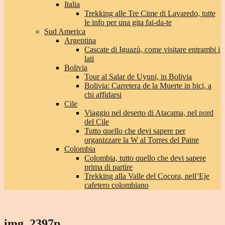
Italia
Trekking alle Tre Cime di Lavaredo, tutte
le info per una gita fai-da-te
Sud America
Argentina
Cascate di Iguazù, come visitare entrambi i
lati
Bolivia
Tour al Salar de Uyuni, in Bolivia
Bolivia: Carretera de la Muerte in bici, a
chi affidarsi
Cile
Viaggio nel deserto di Atacama, nel nord
del Cile
Tutto quello che devi sapere per
organizzare la W al Torres del Paine
Colombia
Colombia, tutto quello che devi sapere
prima di partire
Trekking alla Valle del Cocora, nell’Eje
cafetero colombiano
img_2397p