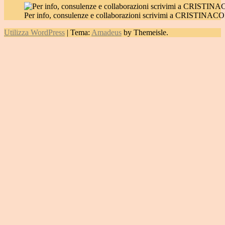
Per info, consulenze e collaborazioni scrivimi a CRIST
Utilizza WordPress
|
Tema:
Amadeus
by Themeisle.