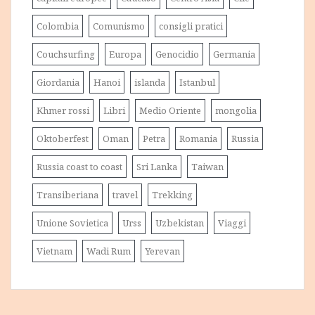
Colombia
Comunismo
consigli pratici
Couchsurfing
Europa
Genocidio
Germania
Giordania
Hanoi
islanda
Istanbul
Khmer rossi
Libri
Medio Oriente
mongolia
Oktoberfest
Oman
Petra
Romania
Russia
Russia coast to coast
Sri Lanka
Taiwan
Transiberiana
travel
Trekking
Unione Sovietica
Urss
Uzbekistan
Viaggi
Vietnam
Wadi Rum
Yerevan