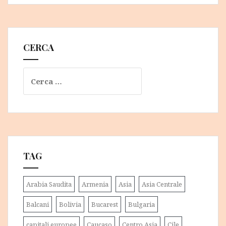
CERCA
Ricerca
per:
TAG
Arabia Saudita
Armenia
Asia
Asia Centrale
Balcani
Bolivia
Bucarest
Bulgaria
capitali europee
Caucaso
Centro Asia
Cile