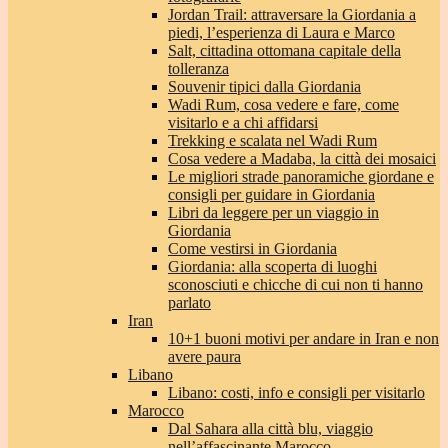
Jordan Trail: attraversare la Giordania a
piedi, l’esperienza di Laura e Marco
Salt, cittadina ottomana capitale della
tolleranza
Souvenir tipici dalla Giordania
Wadi Rum, cosa vedere e fare, come
visitarlo e a chi affidarsi
Trekking e scalata nel Wadi Rum
Cosa vedere a Madaba, la città dei mosaici
Le migliori strade panoramiche giordane e
consigli per guidare in Giordania
Libri da leggere per un viaggio in
Giordania
Come vestirsi in Giordania
Giordania: alla scoperta di luoghi
sconosciuti e chicche di cui non ti hanno
parlato
Iran
10+1 buoni motivi per andare in Iran e non
avere paura
Libano
Libano: costi, info e consigli per visitarlo
Marocco
Dal Sahara alla città blu, viaggio
nell’affascinante Marocco