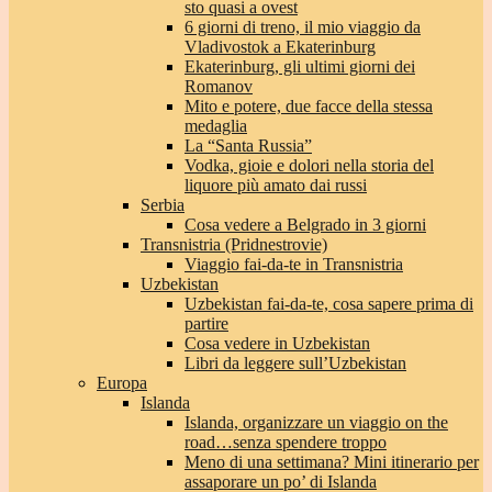
sto quasi a ovest
6 giorni di treno, il mio viaggio da
Vladivostok a Ekaterinburg
Ekaterinburg, gli ultimi giorni dei
Romanov
Mito e potere, due facce della stessa
medaglia
La “Santa Russia”
Vodka, gioie e dolori nella storia del
liquore più amato dai russi
Serbia
Cosa vedere a Belgrado in 3 giorni
Transnistria (Pridnestrovie)
Viaggio fai-da-te in Transnistria
Uzbekistan
Uzbekistan fai-da-te, cosa sapere prima di
partire
Cosa vedere in Uzbekistan
Libri da leggere sull’Uzbekistan
Europa
Islanda
Islanda, organizzare un viaggio on the
road…senza spendere troppo
Meno di una settimana? Mini itinerario per
assaporare un po’ di Islanda