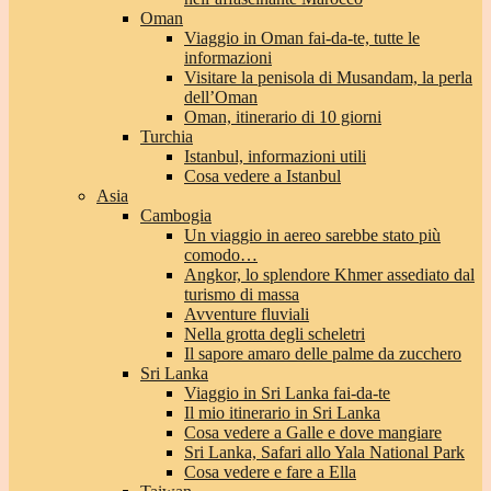
Oman
Viaggio in Oman fai-da-te, tutte le
informazioni
Visitare la penisola di Musandam, la perla
dell’Oman
Oman, itinerario di 10 giorni
Turchia
Istanbul, informazioni utili
Cosa vedere a Istanbul
Asia
Cambogia
Un viaggio in aereo sarebbe stato più
comodo…
Angkor, lo splendore Khmer assediato dal
turismo di massa
Avventure fluviali
Nella grotta degli scheletri
Il sapore amaro delle palme da zucchero
Sri Lanka
Viaggio in Sri Lanka fai-da-te
Il mio itinerario in Sri Lanka
Cosa vedere a Galle e dove mangiare
Sri Lanka, Safari allo Yala National Park
Cosa vedere e fare a Ella