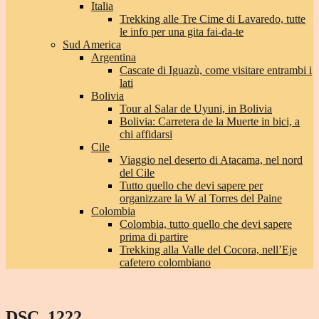
Italia
Trekking alle Tre Cime di Lavaredo, tutte
le info per una gita fai-da-te
Sud America
Argentina
Cascate di Iguazù, come visitare entrambi i
lati
Bolivia
Tour al Salar de Uyuni, in Bolivia
Bolivia: Carretera de la Muerte in bici, a
chi affidarsi
Cile
Viaggio nel deserto di Atacama, nel nord
del Cile
Tutto quello che devi sapere per
organizzare la W al Torres del Paine
Colombia
Colombia, tutto quello che devi sapere
prima di partire
Trekking alla Valle del Cocora, nell’Eje
cafetero colombiano
DSC_1222