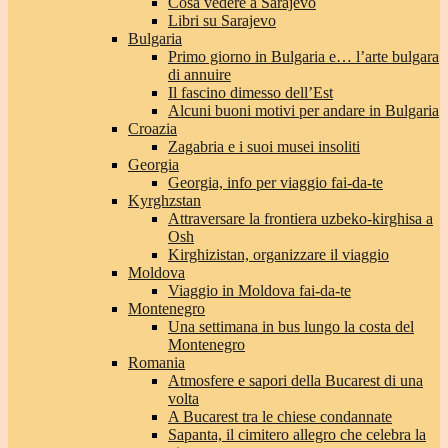
Cosa vedere a Sarajevo
Libri su Sarajevo
Bulgaria
Primo giorno in Bulgaria e… l’arte bulgara
di annuire
Il fascino dimesso dell’Est
Alcuni buoni motivi per andare in Bulgaria
Croazia
Zagabria e i suoi musei insoliti
Georgia
Georgia, info per viaggio fai-da-te
Kyrghzstan
Attraversare la frontiera uzbeko-kirghisa a
Osh
Kirghizistan, organizzare il viaggio
Moldova
Viaggio in Moldova fai-da-te
Montenegro
Una settimana in bus lungo la costa del
Montenegro
Romania
Atmosfere e sapori della Bucarest di una
volta
A Bucarest tra le chiese condannate
Sapanta, il cimitero allegro che celebra la