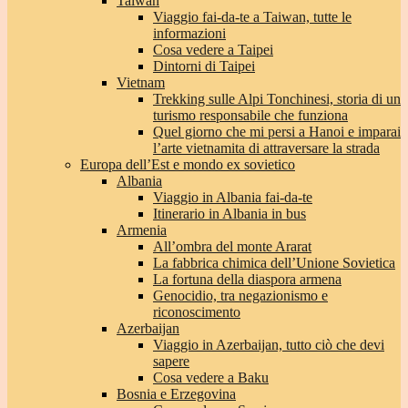
Taiwan
Viaggio fai-da-te a Taiwan, tutte le
informazioni
Cosa vedere a Taipei
Dintorni di Taipei
Vietnam
Trekking sulle Alpi Tonchinesi, storia di un
turismo responsabile che funziona
Quel giorno che mi persi a Hanoi e imparai
l’arte vietnamita di attraversare la strada
Europa dell’Est e mondo ex sovietico
Albania
Viaggio in Albania fai-da-te
Itinerario in Albania in bus
Armenia
All’ombra del monte Ararat
La fabbrica chimica dell’Unione Sovietica
La fortuna della diaspora armena
Genocidio, tra negazionismo e
riconoscimento
Azerbaijan
Viaggio in Azerbaijan, tutto ciò che devi
sapere
Cosa vedere a Baku
Bosnia e Erzegovina