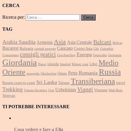
CERCA
Ricerca per:
TAG
Asia
Balcani
Arabia Saudita
Armenia
Asia Centrale
Bolivia
Bucarest
Caucaso
Bulgaria
Centro Asia
capitali europee
Cile
Colombia
consigli pratici
Europa
Comunismo
Couchsurfing
Genocidio
Germania
Giordania
Medio
islanda
Libri
Hanoi
Istanbul
Khmer rossi
Russia
Oriente
Romania
Petra
Oman
mongolia
Oktoberfest
Transiberiana
Sri Lanka
Russia coast to coast
Taiwan
travel
Viaggi
Trekking
Uzbekistan
Vietnam
Unione Sovietica
Urss
Wadi Rum
Yerevan
TI POTREBBE INTERESSARE
Cosa vedere e fare a Ella