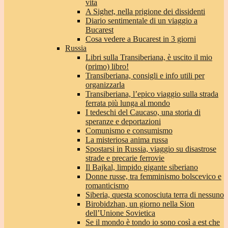
vita
A Sighet, nella prigione dei dissidenti
Diario sentimentale di un viaggio a
Bucarest
Cosa vedere a Bucarest in 3 giorni
Russia
Libri sulla Transiberiana, è uscito il mio
(primo) libro!
Transiberiana, consigli e info utili per
organizzarla
Transiberiana, l’epico viaggio sulla strada
ferrata più lunga al mondo
I tedeschi del Caucaso, una storia di
speranze e deportazioni
Comunismo e consumismo
La misteriosa anima russa
Spostarsi in Russia, viaggio su disastrose
strade e precarie ferrovie
Il Bajkal, limpido gigante siberiano
Donne russe, tra femminismo bolscevico e
romanticismo
Siberia, questa sconosciuta terra di nessuno
Birobidzhan, un giorno nella Sion
dell’Unione Sovietica
Se il mondo è tondo io sono così a est che