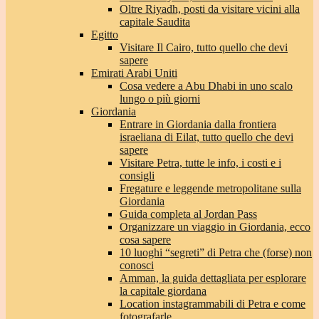
Oltre Riyadh, posti da visitare vicini alla
capitale Saudita
Egitto
Visitare Il Cairo, tutto quello che devi
sapere
Emirati Arabi Uniti
Cosa vedere a Abu Dhabi in uno scalo
lungo o più giorni
Giordania
Entrare in Giordania dalla frontiera
israeliana di Eilat, tutto quello che devi
sapere
Visitare Petra, tutte le info, i costi e i
consigli
Fregature e leggende metropolitane sulla
Giordania
Guida completa al Jordan Pass
Organizzare un viaggio in Giordania, ecco
cosa sapere
10 luoghi “segreti” di Petra che (forse) non
conosci
Amman, la guida dettagliata per esplorare
la capitale giordana
Location instagrammabili di Petra e come
fotografarle