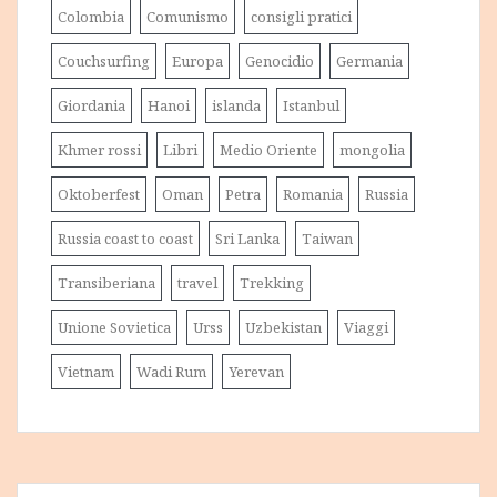
Colombia
Comunismo
consigli pratici
Couchsurfing
Europa
Genocidio
Germania
Giordania
Hanoi
islanda
Istanbul
Khmer rossi
Libri
Medio Oriente
mongolia
Oktoberfest
Oman
Petra
Romania
Russia
Russia coast to coast
Sri Lanka
Taiwan
Transiberiana
travel
Trekking
Unione Sovietica
Urss
Uzbekistan
Viaggi
Vietnam
Wadi Rum
Yerevan