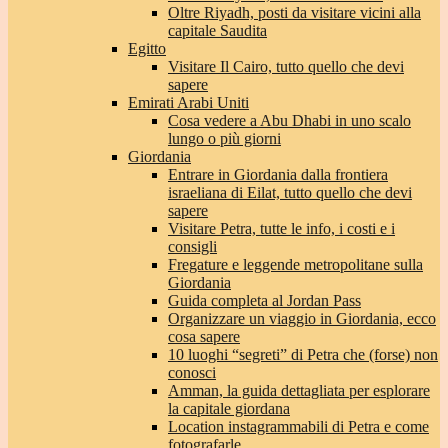
Oltre Riyadh, posti da visitare vicini alla
capitale Saudita
Egitto
Visitare Il Cairo, tutto quello che devi
sapere
Emirati Arabi Uniti
Cosa vedere a Abu Dhabi in uno scalo
lungo o più giorni
Giordania
Entrare in Giordania dalla frontiera
israeliana di Eilat, tutto quello che devi
sapere
Visitare Petra, tutte le info, i costi e i
consigli
Fregature e leggende metropolitane sulla
Giordania
Guida completa al Jordan Pass
Organizzare un viaggio in Giordania, ecco
cosa sapere
10 luoghi “segreti” di Petra che (forse) non
conosci
Amman, la guida dettagliata per esplorare
la capitale giordana
Location instagrammabili di Petra e come
fotografarle