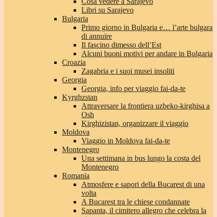
Cosa vedere a Sarajevo
Libri su Sarajevo
Bulgaria
Primo giorno in Bulgaria e… l’arte bulgara
di annuire
Il fascino dimesso dell’Est
Alcuni buoni motivi per andare in Bulgaria
Croazia
Zagabria e i suoi musei insoliti
Georgia
Georgia, info per viaggio fai-da-te
Kyrghzstan
Attraversare la frontiera uzbeko-kirghisa a
Osh
Kirghizistan, organizzare il viaggio
Moldova
Viaggio in Moldova fai-da-te
Montenegro
Una settimana in bus lungo la costa del
Montenegro
Romania
Atmosfere e sapori della Bucarest di una
volta
A Bucarest tra le chiese condannate
Sapanta, il cimitero allegro che celebra la