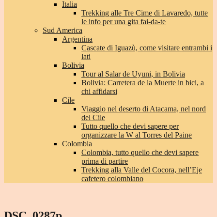
Italia
Trekking alle Tre Cime di Lavaredo, tutte
le info per una gita fai-da-te
Sud America
Argentina
Cascate di Iguazù, come visitare entrambi i
lati
Bolivia
Tour al Salar de Uyuni, in Bolivia
Bolivia: Carretera de la Muerte in bici, a
chi affidarsi
Cile
Viaggio nel deserto di Atacama, nel nord
del Cile
Tutto quello che devi sapere per
organizzare la W al Torres del Paine
Colombia
Colombia, tutto quello che devi sapere
prima di partire
Trekking alla Valle del Cocora, nell’Eje
cafetero colombiano
DSC_0287p