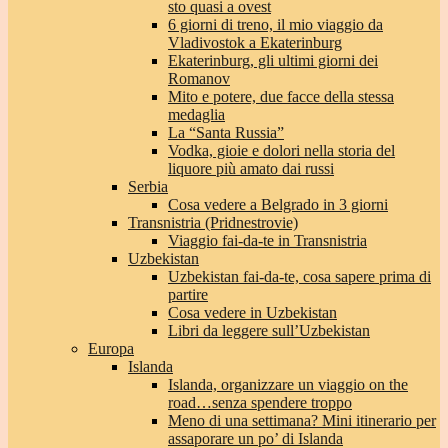
sto quasi a ovest
6 giorni di treno, il mio viaggio da
Vladivostok a Ekaterinburg
Ekaterinburg, gli ultimi giorni dei
Romanov
Mito e potere, due facce della stessa
medaglia
La “Santa Russia”
Vodka, gioie e dolori nella storia del
liquore più amato dai russi
Serbia
Cosa vedere a Belgrado in 3 giorni
Transnistria (Pridnestrovie)
Viaggio fai-da-te in Transnistria
Uzbekistan
Uzbekistan fai-da-te, cosa sapere prima di
partire
Cosa vedere in Uzbekistan
Libri da leggere sull’Uzbekistan
Europa
Islanda
Islanda, organizzare un viaggio on the
road…senza spendere troppo
Meno di una settimana? Mini itinerario per
assaporare un po’ di Islanda