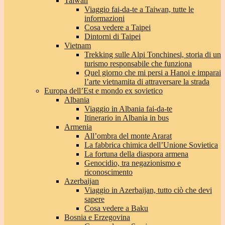
Taiwan
Viaggio fai-da-te a Taiwan, tutte le
informazioni
Cosa vedere a Taipei
Dintorni di Taipei
Vietnam
Trekking sulle Alpi Tonchinesi, storia di un
turismo responsabile che funziona
Quel giorno che mi persi a Hanoi e imparai
l’arte vietnamita di attraversare la strada
Europa dell’Est e mondo ex sovietico
Albania
Viaggio in Albania fai-da-te
Itinerario in Albania in bus
Armenia
All’ombra del monte Ararat
La fabbrica chimica dell’Unione Sovietica
La fortuna della diaspora armena
Genocidio, tra negazionismo e
riconoscimento
Azerbaijan
Viaggio in Azerbaijan, tutto ciò che devi
sapere
Cosa vedere a Baku
Bosnia e Erzegovina