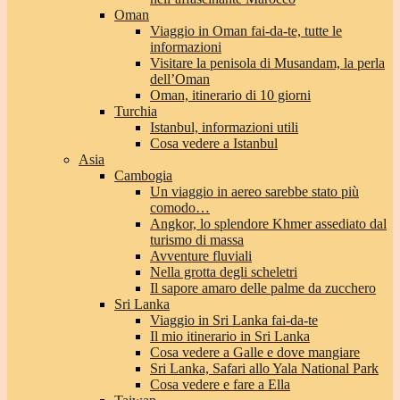
Oman
Viaggio in Oman fai-da-te, tutte le
informazioni
Visitare la penisola di Musandam, la perla
dell’Oman
Oman, itinerario di 10 giorni
Turchia
Istanbul, informazioni utili
Cosa vedere a Istanbul
Asia
Cambogia
Un viaggio in aereo sarebbe stato più
comodo…
Angkor, lo splendore Khmer assediato dal
turismo di massa
Avventure fluviali
Nella grotta degli scheletri
Il sapore amaro delle palme da zucchero
Sri Lanka
Viaggio in Sri Lanka fai-da-te
Il mio itinerario in Sri Lanka
Cosa vedere a Galle e dove mangiare
Sri Lanka, Safari allo Yala National Park
Cosa vedere e fare a Ella