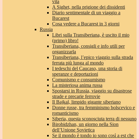
vita
A Sighet, nella prigione dei dissidenti
Diario sentimentale di un viaggio a
Bucarest
Cosa vedere a Bucarest in 3 giorni
Russia
Libri sulla Transiberiana, è uscito il mio
(primo) libro!
Transiberiana, consigli e info utili per
organizzarla
Transiberiana, l’epico viaggio sulla strada
ferrata più lunga al mondo
I tedeschi del Caucaso, una storia di
speranze e deportazioni
Comunismo e consumismo
La misteriosa anima russa
Spostarsi in Russia, viaggio su disastrose
strade e precarie ferrovie
Il Bajkal, limpido gigante siberiano
Donne russe, tra femminismo bolscevico e
romanticismo
Siberia, questa sconosciuta terra di nessuno
Birobidzhan, un giorno nella Sion
dell’Unione Sovietica
Se il mondo è tondo io sono così a est che