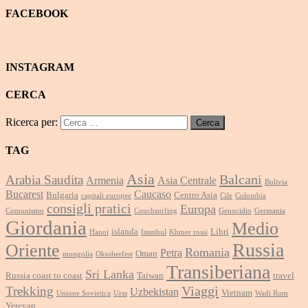
FACEBOOK
INSTAGRAM
CERCA
Ricerca per:
TAG
Asia
Balcani
Arabia Saudita
Armenia
Asia Centrale
Bolivia
Bucarest
Caucaso
Bulgaria
Centro Asia
capitali europee
Cile
Colombia
consigli pratici
Europa
Comunismo
Couchsurfing
Genocidio
Germania
Giordania
Medio
islanda
Libri
Hanoi
Istanbul
Khmer rossi
Russia
Oriente
Romania
Petra
Oman
mongolia
Oktoberfest
Transiberiana
Sri Lanka
Russia coast to coast
Taiwan
travel
Viaggi
Trekking
Uzbekistan
Vietnam
Unione Sovietica
Urss
Wadi Rum
Yerevan