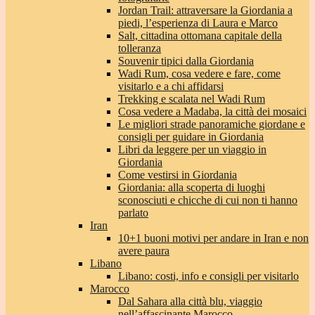
Jordan Trail: attraversare la Giordania a
piedi, l’esperienza di Laura e Marco
Salt, cittadina ottomana capitale della
tolleranza
Souvenir tipici dalla Giordania
Wadi Rum, cosa vedere e fare, come
visitarlo e a chi affidarsi
Trekking e scalata nel Wadi Rum
Cosa vedere a Madaba, la città dei mosaici
Le migliori strade panoramiche giordane e
consigli per guidare in Giordania
Libri da leggere per un viaggio in
Giordania
Come vestirsi in Giordania
Giordania: alla scoperta di luoghi
sconosciuti e chicche di cui non ti hanno
parlato
Iran
10+1 buoni motivi per andare in Iran e non
avere paura
Libano
Libano: costi, info e consigli per visitarlo
Marocco
Dal Sahara alla città blu, viaggio
nell’affascinante Marocco