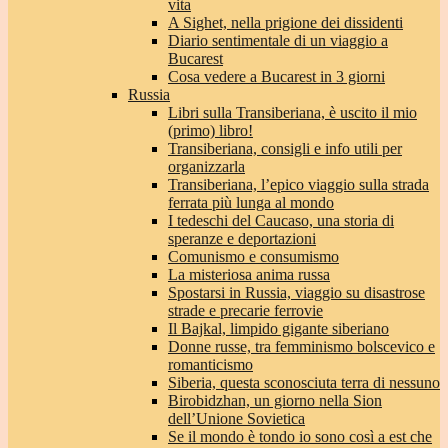
vita
A Sighet, nella prigione dei dissidenti
Diario sentimentale di un viaggio a
Bucarest
Cosa vedere a Bucarest in 3 giorni
Russia
Libri sulla Transiberiana, è uscito il mio
(primo) libro!
Transiberiana, consigli e info utili per
organizzarla
Transiberiana, l’epico viaggio sulla strada
ferrata più lunga al mondo
I tedeschi del Caucaso, una storia di
speranze e deportazioni
Comunismo e consumismo
La misteriosa anima russa
Spostarsi in Russia, viaggio su disastrose
strade e precarie ferrovie
Il Bajkal, limpido gigante siberiano
Donne russe, tra femminismo bolscevico e
romanticismo
Siberia, questa sconosciuta terra di nessuno
Birobidzhan, un giorno nella Sion
dell’Unione Sovietica
Se il mondo è tondo io sono così a est che