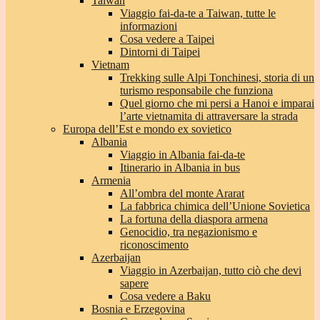
Taiwan
Viaggio fai-da-te a Taiwan, tutte le
informazioni
Cosa vedere a Taipei
Dintorni di Taipei
Vietnam
Trekking sulle Alpi Tonchinesi, storia di un
turismo responsabile che funziona
Quel giorno che mi persi a Hanoi e imparai
l’arte vietnamita di attraversare la strada
Europa dell’Est e mondo ex sovietico
Albania
Viaggio in Albania fai-da-te
Itinerario in Albania in bus
Armenia
All’ombra del monte Ararat
La fabbrica chimica dell’Unione Sovietica
La fortuna della diaspora armena
Genocidio, tra negazionismo e
riconoscimento
Azerbaijan
Viaggio in Azerbaijan, tutto ciò che devi
sapere
Cosa vedere a Baku
Bosnia e Erzegovina