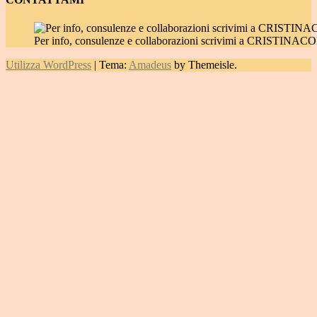
Per info, consulenze e collaborazioni scrivimi a CRIST
Utilizza WordPress
|
Tema:
Amadeus
by Themeisle.