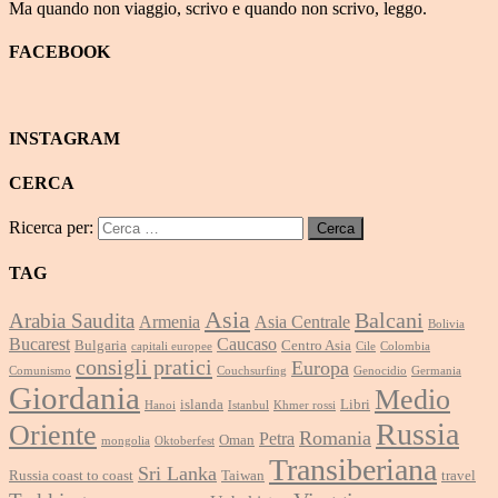
Ma quando non viaggio, scrivo e quando non scrivo, leggo.
FACEBOOK
INSTAGRAM
CERCA
Ricerca per:
TAG
Asia
Balcani
Arabia Saudita
Armenia
Asia Centrale
Bolivia
Bucarest
Caucaso
Bulgaria
Centro Asia
capitali europee
Cile
Colombia
consigli pratici
Europa
Comunismo
Couchsurfing
Genocidio
Germania
Giordania
Medio
islanda
Libri
Hanoi
Istanbul
Khmer rossi
Russia
Oriente
Romania
Petra
Oman
mongolia
Oktoberfest
Transiberiana
Sri Lanka
Russia coast to coast
Taiwan
travel