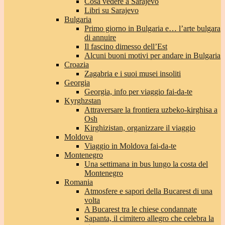
Cosa vedere a Sarajevo
Libri su Sarajevo
Bulgaria
Primo giorno in Bulgaria e… l’arte bulgara
di annuire
Il fascino dimesso dell’Est
Alcuni buoni motivi per andare in Bulgaria
Croazia
Zagabria e i suoi musei insoliti
Georgia
Georgia, info per viaggio fai-da-te
Kyrghzstan
Attraversare la frontiera uzbeko-kirghisa a
Osh
Kirghizistan, organizzare il viaggio
Moldova
Viaggio in Moldova fai-da-te
Montenegro
Una settimana in bus lungo la costa del
Montenegro
Romania
Atmosfere e sapori della Bucarest di una
volta
A Bucarest tra le chiese condannate
Sapanta, il cimitero allegro che celebra la