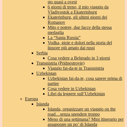
sto quasi a ovest
6 giorni di treno, il mio viaggio da
Vladivostok a Ekaterinburg
Ekaterinburg, gli ultimi giorni dei
Romanov
Mito e potere, due facce della stessa
medaglia
La “Santa Russia”
Vodka, gioie e dolori nella storia del
liquore più amato dai russi
Serbia
Cosa vedere a Belgrado in 3 giorni
Transnistria (Pridnestrovie)
Viaggio fai-da-te in Transnistria
Uzbekistan
Uzbekistan fai-da-te, cosa sapere prima di
partire
Cosa vedere in Uzbekistan
Libri da leggere sull’Uzbekistan
Europa
Islanda
Islanda, organizzare un viaggio on the
road…senza spendere troppo
Meno di una settimana? Mini itinerario per
assaporare un po’ di Islanda