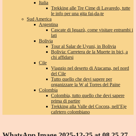
Italia
Trekking alle Tre Cime di Lavaredo, tutte
le info per una gita fai-da-te
Sud America
Argentina
Cascate di Iguazù, come visitare entrambi i
lati
Bolivia
Tour al Salar de Uyuni, in Bolivia
Bolivia: Carretera de la Muerte in bici, a
chi affidarsi
Cile
Viaggio nel deserto di Atacama, nel nord
del Cile
Tutto quello che devi sapere per
organizzare la W al Torres del Paine
Colombia
Colombia, tutto quello che devi sapere
prima di partire
Trekking alla Valle del Cocora, nell’Eje
cafetero colombiano
WhatsApp Image 2025-12-25 at 08.25.27