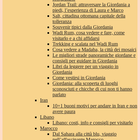
Jordan Trail: attraversare la Giordania a
piedi, l’esperienza di Laura e Marco
Salt, cittadina ottomana capitale della
tolleranza
Souvenir tipici dalla Giordania
Wadi Rum, cosa vedere e fare, come
visitarlo e a chi affidarsi
Trekking e scalata nel Wadi Rum
Cosa vedere a Madaba, la città dei mosaici
Le migliori strade panoramiche giordane e
consigli per guidare in Giordania
Libri da leggere per un viaggio in
Giordania
Come vestirsi in Giordania
Giordania: alla scoperta di luoghi
sconosciuti e chicche di cui non ti hanno
parlato
Iran
10+1 buoni motivi per andare in Iran e non
avere paura
Libano
Libano: costi, info e consigli per visitarlo
Marocco
Dal Sahara alla città blu, viaggio
nell’affascinante Marocco