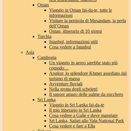
Oman
Viaggio in Oman fai-da-te, tutte le
informazioni
Visitare la penisola di Musandam, la perla
dell’Oman
Oman, itinerario di 10 giorni
Turchia
Istanbul, informazioni utili
Cosa vedere a Istanbul
Asia
Cambogia
Un viaggio in aereo sarebbe stato più
comodo…
Angkor, lo splendore Khmer assediato dal
turismo di massa
Avventure fluviali
Nella grotta degli scheletri
Il sapore amaro delle palme da zucchero
Sri Lanka
Viaggio in Sri Lanka fai-da-te
Il mio itinerario in Sri Lanka
Cosa vedere a Galle e dove mangiare
Sri Lanka, Safari allo Yala National Park
Cosa vedere e fare a Ella