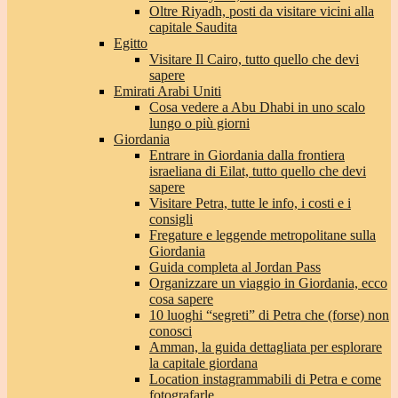
Oltre Riyadh, posti da visitare vicini alla
capitale Saudita
Egitto
Visitare Il Cairo, tutto quello che devi
sapere
Emirati Arabi Uniti
Cosa vedere a Abu Dhabi in uno scalo
lungo o più giorni
Giordania
Entrare in Giordania dalla frontiera
israeliana di Eilat, tutto quello che devi
sapere
Visitare Petra, tutte le info, i costi e i
consigli
Fregature e leggende metropolitane sulla
Giordania
Guida completa al Jordan Pass
Organizzare un viaggio in Giordania, ecco
cosa sapere
10 luoghi “segreti” di Petra che (forse) non
conosci
Amman, la guida dettagliata per esplorare
la capitale giordana
Location instagrammabili di Petra e come
fotografarle