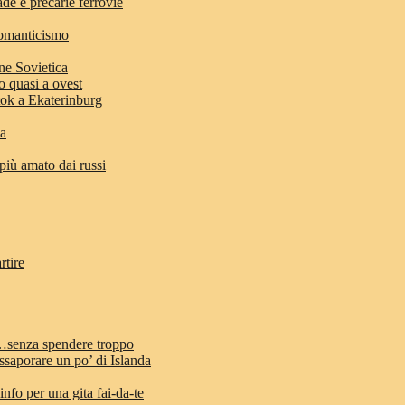
ade e precarie ferrovie
romanticismo
ne Sovietica
o quasi a ovest
stok a Ekaterinburg
ia
 più amato dai russi
rtire
d…senza spendere troppo
ssaporare un po’ di Islanda
info per una gita fai-da-te