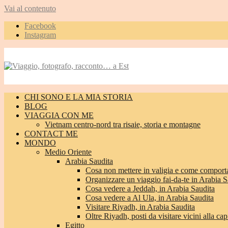
Vai al contenuto
Facebook
Instagram
CHI SONO E LA MIA STORIA
BLOG
VIAGGIA CON ME
Vietnam centro-nord tra risaie, storia e montagne
CONTACT ME
MONDO
Medio Oriente
Arabia Saudita
Cosa non mettere in valigia e come comporta
Organizzare un viaggio fai-da-te in Arabia S
Cosa vedere a Jeddah, in Arabia Saudita
Cosa vedere a Al Ula, in Arabia Saudita
Visitare Riyadh, in Arabia Saudita
Oltre Riyadh, posti da visitare vicini alla cap
Egitto