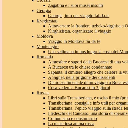
Croazia
Zagabria e i suoi musei insoliti
Georgia
Georgia, info per viaggio fai-da-te
Kyrghzstan
Attraversare la frontiera uzbeko-kirghisa a 
Kirghizistan, organizzare il viaggio
Moldova
Viaggio in Moldova fai-da-te
Montenegro
Una settimana in bus lungo la costa del Mo
Romania
Atmosfere e sapori della Bucarest di una vol
A Bucarest tra le chiese condannate
Sapanta, il cimitero allegro che celebra la vit
A Sighet, nella prigione dei dissidenti
Diario sentimentale di un viaggio a Bucarest
Cosa vedere a Bucarest in 3 giorni
Russia
Libri sulla Transiberiana, è uscito il mio (pri
Transiberiana, consigli e info utili per organi
Transiberiana, l’epico viaggio sulla strada f
I tedeschi del Caucaso, una storia di speranz
Comunismo e consumismo
La misteriosa anima russa