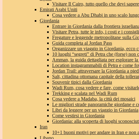
Visitare Il Cairo, tutto quello che devi sapere
Emirati Arabi Uniti
Cosa vedere a Abu Dhabi in uno scalo lungo
Giordania
Entrare in Giordania dalla frontiera israeliana
Visitare Petra, tutte le info, i costi e i consigli
Fregature e leggende metropolitane sulla Gi
Guida completa al Jordan Pass
Organizzare un viaggio in Giordania, ecco c
10 luoghi “segreti” di Petra che (forse) non 
Amman, la guida dettagliata per esplorare la
Location instagrammabili di Petra e come fo
Jordan Trail: attraversare la Giordania a pie
Salt, cittadina ottomana capitale della toller
Souvenir tipici dalla Giordania
Wadi Rum, cosa vedere e fare, come visitarlo 
Trekking e scalata nel Wadi Rum
Cosa vedere a Madaba, la città dei mosaici
Le migliori strade panoramiche giordane e co
Libri da leggere per un viaggio in Giordania
Come vestirsi in Giordania
Giordania: alla scoperta di luoghi sconosciut
Iran
10+1 buoni motivi per andare in Iran e non 
Libano