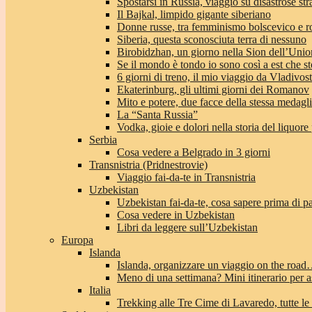
Spostarsi in Russia, viaggio su disastrose str
Il Bajkal, limpido gigante siberiano
Donne russe, tra femminismo bolscevico e 
Siberia, questa sconosciuta terra di nessuno
Birobidzhan, un giorno nella Sion dell’Unio
Se il mondo è tondo io sono così a est che st
6 giorni di treno, il mio viaggio da Vladivo
Ekaterinburg, gli ultimi giorni dei Romanov
Mito e potere, due facce della stessa medagl
La “Santa Russia”
Vodka, gioie e dolori nella storia del liquore
Serbia
Cosa vedere a Belgrado in 3 giorni
Transnistria (Pridnestrovie)
Viaggio fai-da-te in Transnistria
Uzbekistan
Uzbekistan fai-da-te, cosa sapere prima di pa
Cosa vedere in Uzbekistan
Libri da leggere sull’Uzbekistan
Europa
Islanda
Islanda, organizzare un viaggio on the roa
Meno di una settimana? Mini itinerario per a
Italia
Trekking alle Tre Cime di Lavaredo, tutte le 