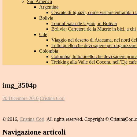
Sud America
Argentina
Cascate di Iguazù, come visitare entrambi i l
Bolivia
Tour al Salar de Uyuni, in Bolivia
Bolivia: Carretera de la Muerte in bici, a chi 
Cile
Viaggio nel deserto di Atacama, nel nord del
Tutto quello che devi sapere per organizzare
Colombia
Colombia, tutto quello che devi sapere prima 
Trekking alla Valle del Cocora, nell’Eje caf
img_3504p
20 Dicembre 2016
Cristina Cori
© 2016,
Cristina Cori
. All rights reserved. Copyright © CristinaCori
Navigazione articoli