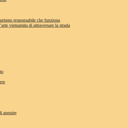
 turismo responsabile che funziona
arte vietnamita di attraversare la strada
to
ere
di annuire