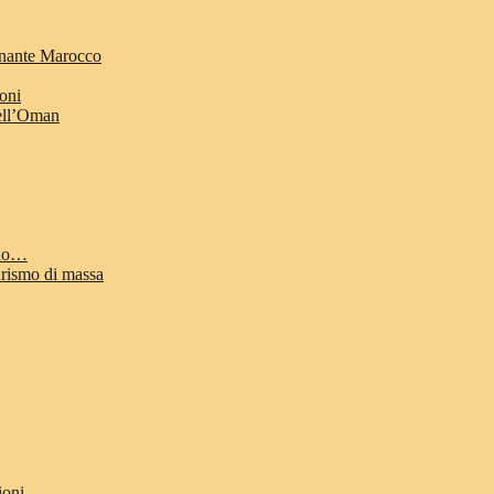
cinante Marocco
ioni
dell’Oman
odo…
urismo di massa
ioni