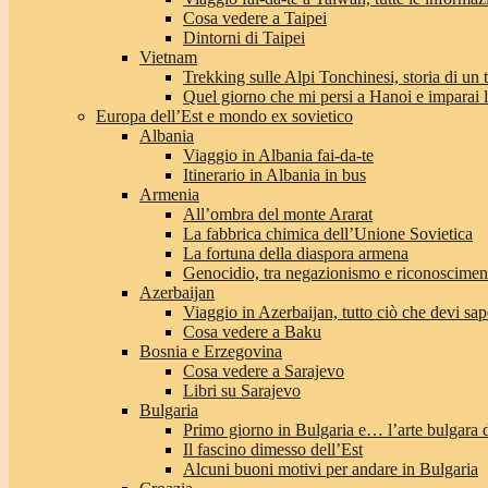
Cosa vedere a Taipei
Dintorni di Taipei
Vietnam
Trekking sulle Alpi Tonchinesi, storia di un
Quel giorno che mi persi a Hanoi e imparai l’
Europa dell’Est e mondo ex sovietico
Albania
Viaggio in Albania fai-da-te
Itinerario in Albania in bus
Armenia
All’ombra del monte Ararat
La fabbrica chimica dell’Unione Sovietica
La fortuna della diaspora armena
Genocidio, tra negazionismo e riconoscimen
Azerbaijan
Viaggio in Azerbaijan, tutto ciò che devi sap
Cosa vedere a Baku
Bosnia e Erzegovina
Cosa vedere a Sarajevo
Libri su Sarajevo
Bulgaria
Primo giorno in Bulgaria e… l’arte bulgara 
Il fascino dimesso dell’Est
Alcuni buoni motivi per andare in Bulgaria