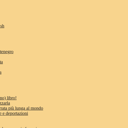
Osh
ntenegro
ta
a
mo) libro!
zzarla
errata più lunga al mondo
e e deportazioni