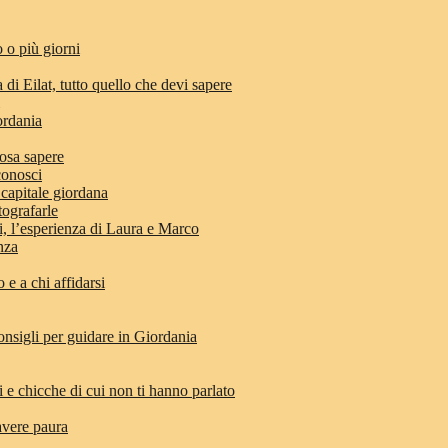
 o più giorni
 di Eilat, tutto quello che devi sapere
ordania
osa sapere
conosci
 capitale giordana
tografarle
di, l’esperienza di Laura e Marco
anza
e a chi affidarsi
nsigli per guidare in Giordania
i e chicche di cui non ti hanno parlato
avere paura