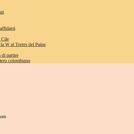
ati
affidarsi
 Cile
 la W al Torres del Paine
di partire
etero colombiano
.com