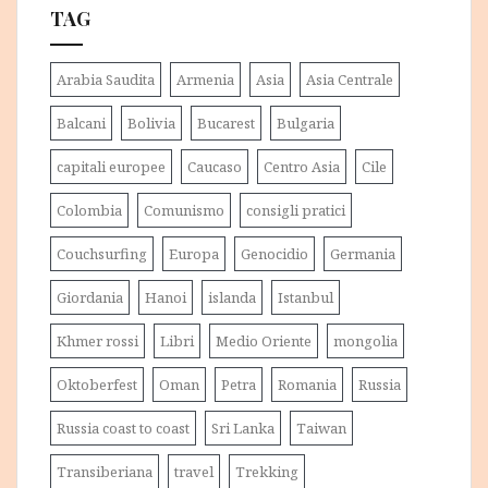
TAG
Arabia Saudita
Armenia
Asia
Asia Centrale
Balcani
Bolivia
Bucarest
Bulgaria
capitali europee
Caucaso
Centro Asia
Cile
Colombia
Comunismo
consigli pratici
Couchsurfing
Europa
Genocidio
Germania
Giordania
Hanoi
islanda
Istanbul
Khmer rossi
Libri
Medio Oriente
mongolia
Oktoberfest
Oman
Petra
Romania
Russia
Russia coast to coast
Sri Lanka
Taiwan
Transiberiana
travel
Trekking