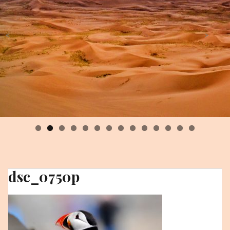
<
>
0
1
2
3
4
dsc_0750p