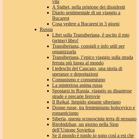
vita
A Sighet, nella prigione dei dissidenti
Diario sentimentale di un viaggio a
Bucarest
Cosa vedere a Bucarest in 3 giorni
Russia
Libri sulla Transiberiana, è uscito il mio
(primo) libro!
Transiberiana, consigli e info utili per
organizzarla
Transiberiana, l’epico viaggio sulla strada
ferrata più lunga al mondo
I tedeschi del Caucaso, una storia di
speranze e deportazioni
Comunismo e consumismo
La misteriosa anima russa
Spostarsi in Russia, viaggio su disastrose
strade e precarie ferrovie
Il Bajkal, limpido gigante siberiano
Donne russe, tra femminismo bolscevico e
romanticismo
Siberia, questa sconosciuta terra di nessuno
Birobidzhan, un giorno nella Sion
dell’Unione Sovietica
Se il mondo è tondo io sono così a est che