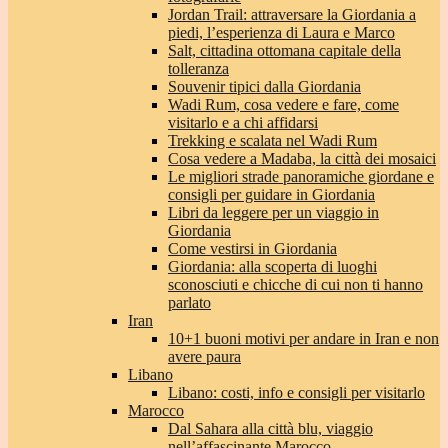
Jordan Trail: attraversare la Giordania a
piedi, l’esperienza di Laura e Marco
Salt, cittadina ottomana capitale della
tolleranza
Souvenir tipici dalla Giordania
Wadi Rum, cosa vedere e fare, come
visitarlo e a chi affidarsi
Trekking e scalata nel Wadi Rum
Cosa vedere a Madaba, la città dei mosaici
Le migliori strade panoramiche giordane e
consigli per guidare in Giordania
Libri da leggere per un viaggio in
Giordania
Come vestirsi in Giordania
Giordania: alla scoperta di luoghi
sconosciuti e chicche di cui non ti hanno
parlato
Iran
10+1 buoni motivi per andare in Iran e non
avere paura
Libano
Libano: costi, info e consigli per visitarlo
Marocco
Dal Sahara alla città blu, viaggio
nell’affascinante Marocco