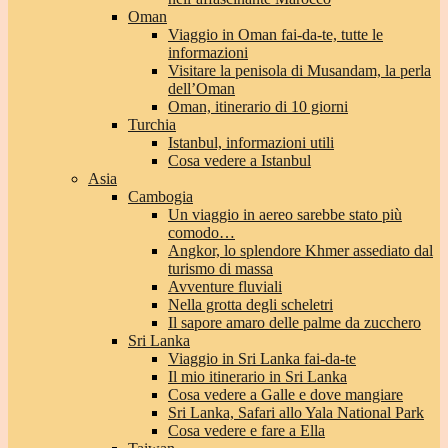
Oman
Viaggio in Oman fai-da-te, tutte le
informazioni
Visitare la penisola di Musandam, la perla
dell’Oman
Oman, itinerario di 10 giorni
Turchia
Istanbul, informazioni utili
Cosa vedere a Istanbul
Asia
Cambogia
Un viaggio in aereo sarebbe stato più
comodo…
Angkor, lo splendore Khmer assediato dal
turismo di massa
Avventure fluviali
Nella grotta degli scheletri
Il sapore amaro delle palme da zucchero
Sri Lanka
Viaggio in Sri Lanka fai-da-te
Il mio itinerario in Sri Lanka
Cosa vedere a Galle e dove mangiare
Sri Lanka, Safari allo Yala National Park
Cosa vedere e fare a Ella