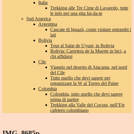
Italia
Trekking alle Tre Cime di Lavaredo, tutte
le info per una gita fai-da-te
Sud America
Argentina
Cascate di Iguazù, come visitare entrambi i
lati
Bolivia
Tour al Salar de Uyuni, in Bolivia
Bolivia: Carretera de la Muerte in bici, a
chi affidarsi
Cile
Viaggio nel deserto di Atacama, nel nord
del Cile
Tutto quello che devi sapere per
organizzare la W al Torres del Paine
Colombia
Colombia, tutto quello che devi sapere
prima di partire
Trekking alla Valle del Cocora, nell’Eje
cafetero colombiano
IMG_8685p