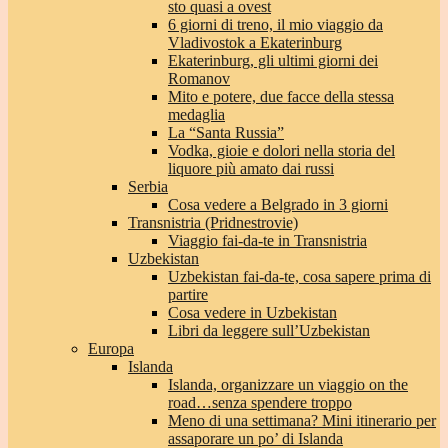
sto quasi a ovest
6 giorni di treno, il mio viaggio da
Vladivostok a Ekaterinburg
Ekaterinburg, gli ultimi giorni dei
Romanov
Mito e potere, due facce della stessa
medaglia
La “Santa Russia”
Vodka, gioie e dolori nella storia del
liquore più amato dai russi
Serbia
Cosa vedere a Belgrado in 3 giorni
Transnistria (Pridnestrovie)
Viaggio fai-da-te in Transnistria
Uzbekistan
Uzbekistan fai-da-te, cosa sapere prima di
partire
Cosa vedere in Uzbekistan
Libri da leggere sull’Uzbekistan
Europa
Islanda
Islanda, organizzare un viaggio on the
road…senza spendere troppo
Meno di una settimana? Mini itinerario per
assaporare un po’ di Islanda