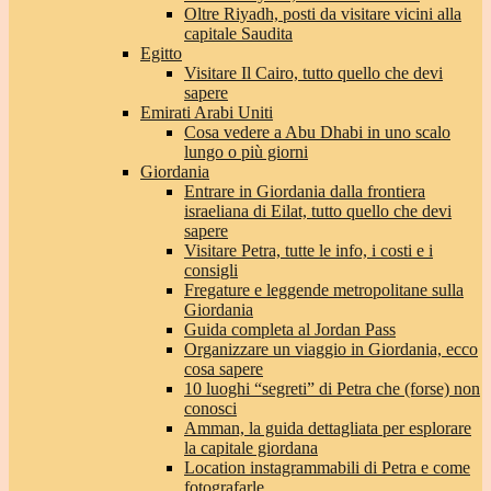
Oltre Riyadh, posti da visitare vicini alla
capitale Saudita
Egitto
Visitare Il Cairo, tutto quello che devi
sapere
Emirati Arabi Uniti
Cosa vedere a Abu Dhabi in uno scalo
lungo o più giorni
Giordania
Entrare in Giordania dalla frontiera
israeliana di Eilat, tutto quello che devi
sapere
Visitare Petra, tutte le info, i costi e i
consigli
Fregature e leggende metropolitane sulla
Giordania
Guida completa al Jordan Pass
Organizzare un viaggio in Giordania, ecco
cosa sapere
10 luoghi “segreti” di Petra che (forse) non
conosci
Amman, la guida dettagliata per esplorare
la capitale giordana
Location instagrammabili di Petra e come
fotografarle