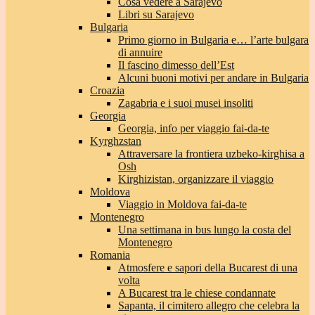
Cosa vedere a Sarajevo
Libri su Sarajevo
Bulgaria
Primo giorno in Bulgaria e… l’arte bulgara
di annuire
Il fascino dimesso dell’Est
Alcuni buoni motivi per andare in Bulgaria
Croazia
Zagabria e i suoi musei insoliti
Georgia
Georgia, info per viaggio fai-da-te
Kyrghzstan
Attraversare la frontiera uzbeko-kirghisa a
Osh
Kirghizistan, organizzare il viaggio
Moldova
Viaggio in Moldova fai-da-te
Montenegro
Una settimana in bus lungo la costa del
Montenegro
Romania
Atmosfere e sapori della Bucarest di una
volta
A Bucarest tra le chiese condannate
Sapanta, il cimitero allegro che celebra la