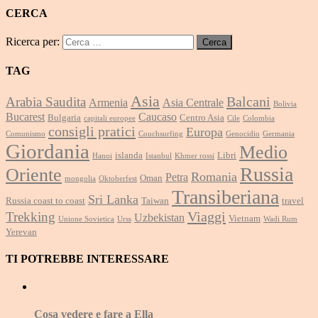
CERCA
Ricerca per:
TAG
Asia
Balcani
Arabia Saudita
Armenia
Asia Centrale
Bolivia
Bucarest
Caucaso
Bulgaria
Centro Asia
capitali europee
Cile
Colombia
consigli pratici
Europa
Comunismo
Couchsurfing
Genocidio
Germania
Giordania
Medio
islanda
Libri
Hanoi
Istanbul
Khmer rossi
Russia
Oriente
Romania
Petra
Oman
mongolia
Oktoberfest
Transiberiana
Sri Lanka
Russia coast to coast
Taiwan
travel
Viaggi
Trekking
Uzbekistan
Vietnam
Unione Sovietica
Urss
Wadi Rum
Yerevan
TI POTREBBE INTERESSARE
Cosa vedere e fare a Ella