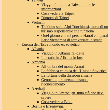
Taiwan
Viaggio fai-da-te a Taiwan, tutte le
informazioni
Cosa vedere a Taipei
Dintorni di Taipei
Vietnam
Trekking sulle Alpi Tonchinesi, storia di un
turismo responsabile che funziona
Quel giorno che mi persi a Hanoi e imparai
l’arte vietnamita di attraversare la strada
Europa dell’Est e mondo ex sovietico
Albania
Viaggio in Albania fai-da-te
Itinerario in Albania in bus
Armenia
All’ombra del monte Ararat
La fabbrica chimica dell’Unione Sovietica
La fortuna della diaspora armena
Genocidio, tra negazionismo e
riconoscimento
Azerbaijan
Viaggio in Azerbaijan, tutto ciò che devi
sapere
Cosa vedere a Baku
Bosnia e Erzegovina