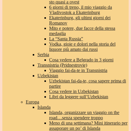
sto quasi a ovest
6 giorni di treno, il mio viaggio da
Vladivostok a Ekaterinburg
Ekaterinburg, gli ultimi giorni dei
Romanov
Mito e potere, due facce della stessa
medaglia
La “Santa Russia”
Vodka, gioie e dolori nella storia del
liquore più amato dai russi
Serbia
Cosa vedere a Belgrado in 3 giorni
Transnistria (Pridnestrovie)
Viaggio fai-da-te in Transnistria
Uzbekistan
Uzbekistan fai-da-te, cosa sapere prima di
partire
Cosa vedere in Uzbekistan
Libri da leggere sull’Uzbekistan
Europa
Islanda
Islanda, organizzare un viaggio on the
road…senza spendere troppo
Meno di una settimana? Mini itinerario per
assaporare un po’ di Islanda