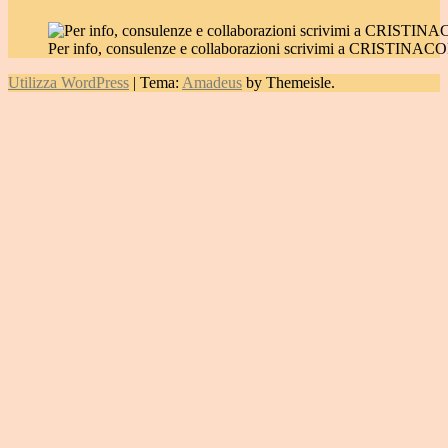
Per info, consulenze e collaborazioni scrivimi a CRIST
Utilizza WordPress
|
Tema:
Amadeus
by Themeisle.