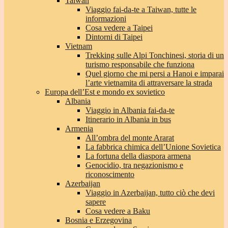
Taiwan
Viaggio fai-da-te a Taiwan, tutte le
informazioni
Cosa vedere a Taipei
Dintorni di Taipei
Vietnam
Trekking sulle Alpi Tonchinesi, storia di un
turismo responsabile che funziona
Quel giorno che mi persi a Hanoi e imparai
l’arte vietnamita di attraversare la strada
Europa dell’Est e mondo ex sovietico
Albania
Viaggio in Albania fai-da-te
Itinerario in Albania in bus
Armenia
All’ombra del monte Ararat
La fabbrica chimica dell’Unione Sovietica
La fortuna della diaspora armena
Genocidio, tra negazionismo e
riconoscimento
Azerbaijan
Viaggio in Azerbaijan, tutto ciò che devi
sapere
Cosa vedere a Baku
Bosnia e Erzegovina