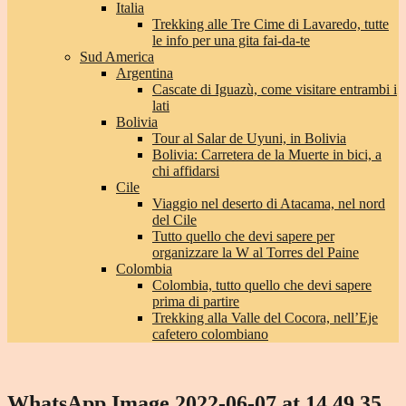
Italia
Trekking alle Tre Cime di Lavaredo, tutte
le info per una gita fai-da-te
Sud America
Argentina
Cascate di Iguazù, come visitare entrambi i
lati
Bolivia
Tour al Salar de Uyuni, in Bolivia
Bolivia: Carretera de la Muerte in bici, a
chi affidarsi
Cile
Viaggio nel deserto di Atacama, nel nord
del Cile
Tutto quello che devi sapere per
organizzare la W al Torres del Paine
Colombia
Colombia, tutto quello che devi sapere
prima di partire
Trekking alla Valle del Cocora, nell’Eje
cafetero colombiano
WhatsApp Image 2022-06-07 at 14.49.35