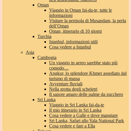
Oman
Viaggio in Oman fai-da-te, tutte le
informazioni
Visitare la penisola di Musandam, la perla
dell’Oman
Oman, itinerario di 10 giorni
Turchia
Istanbul, informazioni utili
Cosa vedere a Istanbul
Asia
Cambogia
Un viaggio in aereo sarebbe stato più
comodo…
Angkor, lo splendore Khmer assediato dal
turismo di massa
Avventure fluviali
Nella grotta degli scheletri
Il sapore amaro delle palme da zucchero
Sri Lanka
Viaggio in Sri Lanka fai-da-te
Il mio itinerario in Sri Lanka
Cosa vedere a Galle e dove mangiare
Sri Lanka, Safari allo Yala National Park
Cosa vedere e fare a Ella