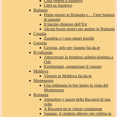
Cosa vedere a Sarajevo
Libri su Sarajevo
Bulgaria
Primo giorno in Bulgaria e… l’arte bulgara
di annuire
Il fascino dimesso dell’Est
Alcuni buoni motivi per andare in Bulgaria
Croazia
Zagabria e i suoi musei insoliti
Georgia
Georgia, info per viaggio fai-da-te
Kyrghzstan
Attraversare la frontiera uzbeko-kirghisa a
Osh
Kirghizistan, organizzare il viaggio
Moldova
Viaggio in Moldova fai-da-te
Montenegro
Una settimana in bus lungo la costa del
Montenegro
Romania
Atmosfere e sapori della Bucarest di una
volta
A Bucarest tra le chiese condannate
Sapanta, il cimitero allegro che celebra la