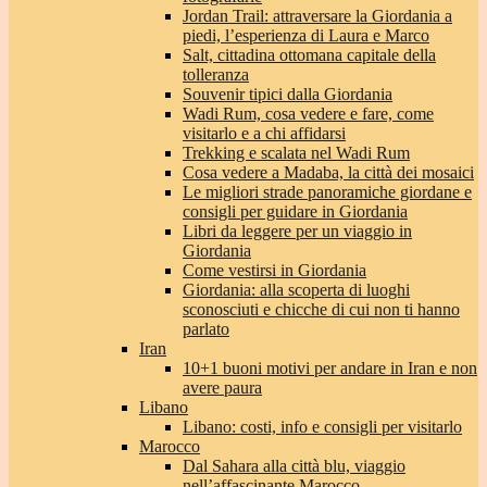
Jordan Trail: attraversare la Giordania a
piedi, l’esperienza di Laura e Marco
Salt, cittadina ottomana capitale della
tolleranza
Souvenir tipici dalla Giordania
Wadi Rum, cosa vedere e fare, come
visitarlo e a chi affidarsi
Trekking e scalata nel Wadi Rum
Cosa vedere a Madaba, la città dei mosaici
Le migliori strade panoramiche giordane e
consigli per guidare in Giordania
Libri da leggere per un viaggio in
Giordania
Come vestirsi in Giordania
Giordania: alla scoperta di luoghi
sconosciuti e chicche di cui non ti hanno
parlato
Iran
10+1 buoni motivi per andare in Iran e non
avere paura
Libano
Libano: costi, info e consigli per visitarlo
Marocco
Dal Sahara alla città blu, viaggio
nell’affascinante Marocco