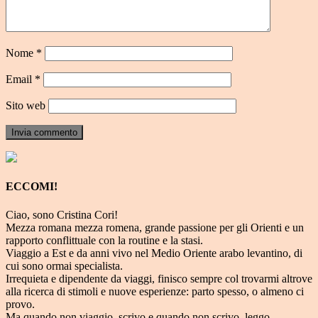
Nome
*
Email
*
Sito web
ECCOMI!
Ciao, sono Cristina Cori!
Mezza romana mezza romena, grande passione per gli Orienti e un
rapporto conflittuale con la routine e la stasi.
Viaggio a Est e da anni vivo nel Medio Oriente arabo levantino, di
cui sono ormai specialista.
Irrequieta e dipendente da viaggi, finisco sempre col trovarmi altrove
alla ricerca di stimoli e nuove esperienze: parto spesso, o almeno ci
provo.
Ma quando non viaggio, scrivo e quando non scrivo, leggo.