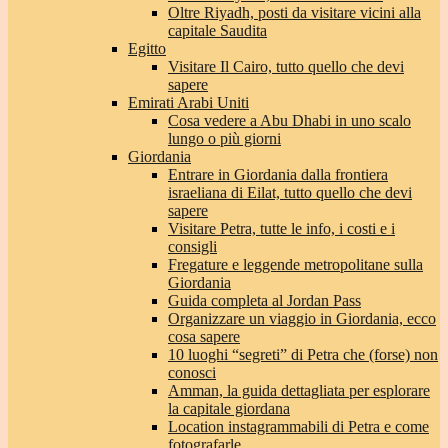
Oltre Riyadh, posti da visitare vicini alla
capitale Saudita
Egitto
Visitare Il Cairo, tutto quello che devi
sapere
Emirati Arabi Uniti
Cosa vedere a Abu Dhabi in uno scalo
lungo o più giorni
Giordania
Entrare in Giordania dalla frontiera
israeliana di Eilat, tutto quello che devi
sapere
Visitare Petra, tutte le info, i costi e i
consigli
Fregature e leggende metropolitane sulla
Giordania
Guida completa al Jordan Pass
Organizzare un viaggio in Giordania, ecco
cosa sapere
10 luoghi “segreti” di Petra che (forse) non
conosci
Amman, la guida dettagliata per esplorare
la capitale giordana
Location instagrammabili di Petra e come
fotografarle