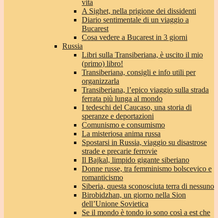
vita
A Sighet, nella prigione dei dissidenti
Diario sentimentale di un viaggio a
Bucarest
Cosa vedere a Bucarest in 3 giorni
Russia
Libri sulla Transiberiana, è uscito il mio
(primo) libro!
Transiberiana, consigli e info utili per
organizzarla
Transiberiana, l’epico viaggio sulla strada
ferrata più lunga al mondo
I tedeschi del Caucaso, una storia di
speranze e deportazioni
Comunismo e consumismo
La misteriosa anima russa
Spostarsi in Russia, viaggio su disastrose
strade e precarie ferrovie
Il Bajkal, limpido gigante siberiano
Donne russe, tra femminismo bolscevico e
romanticismo
Siberia, questa sconosciuta terra di nessuno
Birobidzhan, un giorno nella Sion
dell’Unione Sovietica
Se il mondo è tondo io sono così a est che