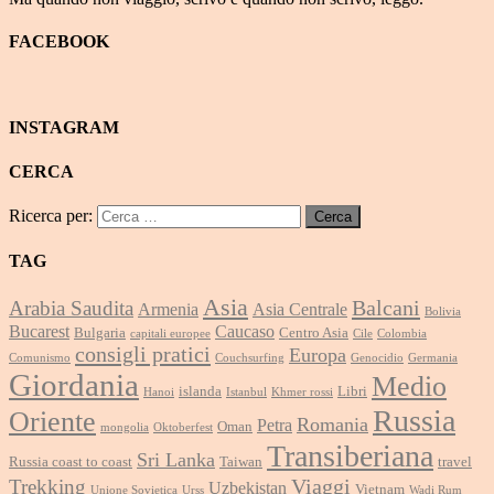
FACEBOOK
INSTAGRAM
CERCA
Ricerca per:
TAG
Asia
Balcani
Arabia Saudita
Armenia
Asia Centrale
Bolivia
Bucarest
Caucaso
Bulgaria
Centro Asia
capitali europee
Cile
Colombia
consigli pratici
Europa
Comunismo
Couchsurfing
Genocidio
Germania
Giordania
Medio
islanda
Libri
Hanoi
Istanbul
Khmer rossi
Russia
Oriente
Romania
Petra
Oman
mongolia
Oktoberfest
Transiberiana
Sri Lanka
Russia coast to coast
Taiwan
travel
Viaggi
Trekking
Uzbekistan
Vietnam
Unione Sovietica
Urss
Wadi Rum