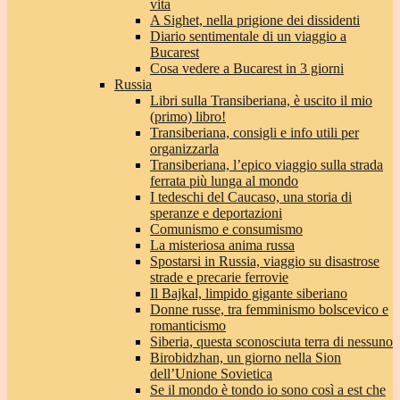
vita
A Sighet, nella prigione dei dissidenti
Diario sentimentale di un viaggio a
Bucarest
Cosa vedere a Bucarest in 3 giorni
Russia
Libri sulla Transiberiana, è uscito il mio
(primo) libro!
Transiberiana, consigli e info utili per
organizzarla
Transiberiana, l’epico viaggio sulla strada
ferrata più lunga al mondo
I tedeschi del Caucaso, una storia di
speranze e deportazioni
Comunismo e consumismo
La misteriosa anima russa
Spostarsi in Russia, viaggio su disastrose
strade e precarie ferrovie
Il Bajkal, limpido gigante siberiano
Donne russe, tra femminismo bolscevico e
romanticismo
Siberia, questa sconosciuta terra di nessuno
Birobidzhan, un giorno nella Sion
dell’Unione Sovietica
Se il mondo è tondo io sono così a est che