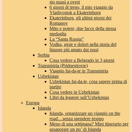
sto quasi a ovest
6 giorni di treno, il mio viaggio da
Vladivostok a Ekaterinburg
Ekaterinburg, gli ultimi giorni dei
Romanov
Mito e potere, due facce della stessa
medaglia
La “Santa Russia”
Vodka, gioie e dolori nella storia del
liquore più amato dai russi
Serbia
Cosa vedere a Belgrado in 3 giorni
Transnistria (Pridnestrovie)
Viaggio fai-da-te in Transnistria
Uzbekistan
Uzbekistan fai-da-te, cosa sapere prima di
partire
Cosa vedere in Uzbekistan
Libri da leggere sull’Uzbekistan
Europa
Islanda
Islanda, organizzare un viaggio on the
road…senza spendere troppo
Meno di una settimana? Mini itinerario per
assaporare un po’ di Islanda