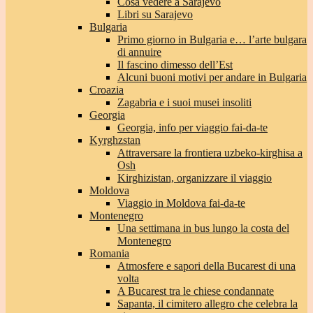
Cosa vedere a Sarajevo
Libri su Sarajevo
Bulgaria
Primo giorno in Bulgaria e… l’arte bulgara
di annuire
Il fascino dimesso dell’Est
Alcuni buoni motivi per andare in Bulgaria
Croazia
Zagabria e i suoi musei insoliti
Georgia
Georgia, info per viaggio fai-da-te
Kyrghzstan
Attraversare la frontiera uzbeko-kirghisa a
Osh
Kirghizistan, organizzare il viaggio
Moldova
Viaggio in Moldova fai-da-te
Montenegro
Una settimana in bus lungo la costa del
Montenegro
Romania
Atmosfere e sapori della Bucarest di una
volta
A Bucarest tra le chiese condannate
Sapanta, il cimitero allegro che celebra la