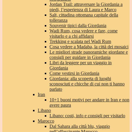
Jordan Trail: attraversare la Giordania a
piedi, l’esperienza di Laura e Marco
Salt, cittadina ottomana capitale della
tolleranza
Souvenir tipici dalla Giordania
Wadi Rum, cosa vedere e fare, come
visitarlo e a chi affidarsi
Trekking e scalata nel Wadi Rum
Cosa vedere a Madaba, la città dei mosaici
Le migliori strade panoramiche giordane e
consigli per guidare in Giordania
Libri da leggere per un viaggio in
Giordania
Come vestirsi in Giordania
Giordania: alla scoperta di luoghi
sconosciuti e chicche di cui non ti hanno
parlato
Iran
10+1 buoni motivi per andare in Iran e non
avere paura
Libano
Libano: costi, info e consigli per visitarlo
Marocco
Dal Sahara alla città blu, viaggio
nell’affascinante Marocco