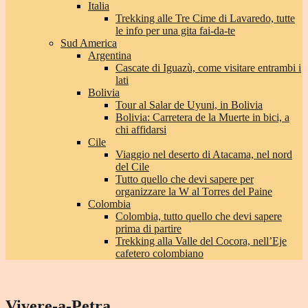
Italia
Trekking alle Tre Cime di Lavaredo, tutte
le info per una gita fai-da-te
Sud America
Argentina
Cascate di Iguazù, come visitare entrambi i
lati
Bolivia
Tour al Salar de Uyuni, in Bolivia
Bolivia: Carretera de la Muerte in bici, a
chi affidarsi
Cile
Viaggio nel deserto di Atacama, nel nord
del Cile
Tutto quello che devi sapere per
organizzare la W al Torres del Paine
Colombia
Colombia, tutto quello che devi sapere
prima di partire
Trekking alla Valle del Cocora, nell’Eje
cafetero colombiano
Vivere-a-Petra