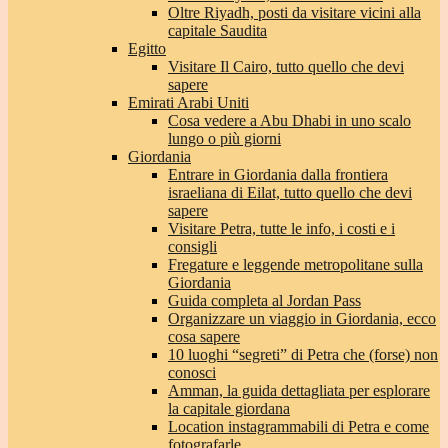
Oltre Riyadh, posti da visitare vicini alla
capitale Saudita
Egitto
Visitare Il Cairo, tutto quello che devi
sapere
Emirati Arabi Uniti
Cosa vedere a Abu Dhabi in uno scalo
lungo o più giorni
Giordania
Entrare in Giordania dalla frontiera
israeliana di Eilat, tutto quello che devi
sapere
Visitare Petra, tutte le info, i costi e i
consigli
Fregature e leggende metropolitane sulla
Giordania
Guida completa al Jordan Pass
Organizzare un viaggio in Giordania, ecco
cosa sapere
10 luoghi “segreti” di Petra che (forse) non
conosci
Amman, la guida dettagliata per esplorare
la capitale giordana
Location instagrammabili di Petra e come
fotografarle