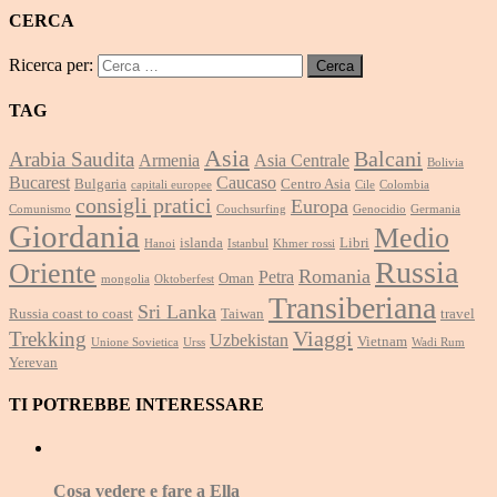
CERCA
Ricerca per:
TAG
Asia
Balcani
Arabia Saudita
Armenia
Asia Centrale
Bolivia
Bucarest
Caucaso
Bulgaria
Centro Asia
capitali europee
Cile
Colombia
consigli pratici
Europa
Comunismo
Couchsurfing
Genocidio
Germania
Giordania
Medio
islanda
Libri
Hanoi
Istanbul
Khmer rossi
Russia
Oriente
Romania
Petra
Oman
mongolia
Oktoberfest
Transiberiana
Sri Lanka
Russia coast to coast
Taiwan
travel
Viaggi
Trekking
Uzbekistan
Vietnam
Unione Sovietica
Urss
Wadi Rum
Yerevan
TI POTREBBE INTERESSARE
Cosa vedere e fare a Ella