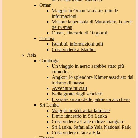
Oman
Viaggio in Oman fai-da-te, tutte le
informazioni
Visitare la penisola di Musandam, la perla
dell’Oman
Oman, itinerario di 10 giorni
Turchia
Istanbul, informazioni utili
Cosa vedere a Istanbul
Asia
Cambogia
Un viaggio in aereo sarebbe stato più
comodo…
Angkor, lo splendore Khmer assediato dal
turismo di massa
Avventure fluviali
Nella grotta degli scheletri
Il sapore amaro delle palme da zucchero
Sri Lanka
Viaggio in Sri Lanka fai-da-te
Il mio itinerario in Sri Lanka
Cosa vedere a Galle e dove mangiare
Sri Lanka, Safari allo Yala National Park
Cosa vedere e fare a Ella