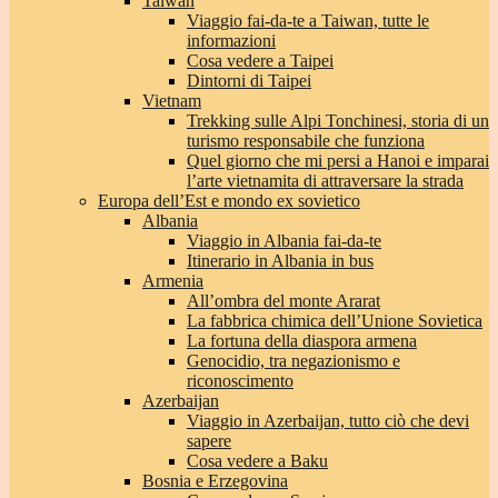
Taiwan
Viaggio fai-da-te a Taiwan, tutte le
informazioni
Cosa vedere a Taipei
Dintorni di Taipei
Vietnam
Trekking sulle Alpi Tonchinesi, storia di un
turismo responsabile che funziona
Quel giorno che mi persi a Hanoi e imparai
l’arte vietnamita di attraversare la strada
Europa dell’Est e mondo ex sovietico
Albania
Viaggio in Albania fai-da-te
Itinerario in Albania in bus
Armenia
All’ombra del monte Ararat
La fabbrica chimica dell’Unione Sovietica
La fortuna della diaspora armena
Genocidio, tra negazionismo e
riconoscimento
Azerbaijan
Viaggio in Azerbaijan, tutto ciò che devi
sapere
Cosa vedere a Baku
Bosnia e Erzegovina