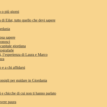
 o più giorni
 di Eilat, tutto quello che devi sapere
ordania
osa sapere
conosci
 capitale giordana
tografarle
di, l’esperienza di Laura e Marco
anza
e a chi affidarsi
nsigli per guidare in Giordania
i e chicche di cui non ti hanno parlato
avere paura