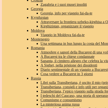
Croazia
Zagabria e i suoi musei insoliti
Georgia
Georgia, info per viaggio fai-da-te
Kyrghzstan
Attraversare la frontiera uzbeko-kirghisa a 
Kirghizistan, organizzare il viaggio
Moldova
Viaggio in Moldova fai-da-te
Montenegro
Una settimana in bus lungo la costa del Mo
Romania
Atmosfere e sapori della Bucarest di una vol
A Bucarest tra le chiese condannate
Sapanta, il cimitero allegro che celebra la vit
A Sighet, nella prigione dei dissidenti
Diario sentimentale di un viaggio a Bucarest
Cosa vedere a Bucarest in 3 giorni
Russia
Libri sulla Transiberiana, è uscito il mio (pri
Transiberiana, consigli e info utili per organi
Transiberiana, l’epico viaggio sulla strada f
I tedeschi del Caucaso, una storia di speranz
Comunismo e consumismo
La misteriosa anima russa