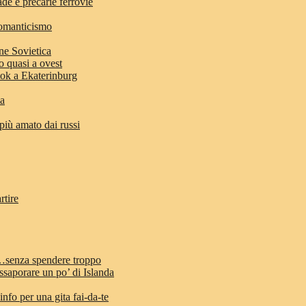
ade e precarie ferrovie
romanticismo
ne Sovietica
o quasi a ovest
stok a Ekaterinburg
ia
 più amato dai russi
rtire
d…senza spendere troppo
ssaporare un po’ di Islanda
info per una gita fai-da-te