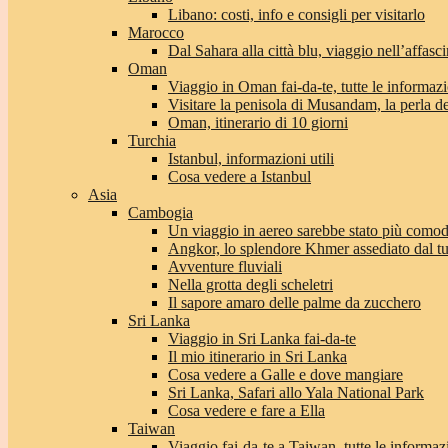
Libano: costi, info e consigli per visitarlo
Marocco
Dal Sahara alla città blu, viaggio nell’affas
Oman
Viaggio in Oman fai-da-te, tutte le informaz
Visitare la penisola di Musandam, la perla 
Oman, itinerario di 10 giorni
Turchia
Istanbul, informazioni utili
Cosa vedere a Istanbul
Asia
Cambogia
Un viaggio in aereo sarebbe stato più com
Angkor, lo splendore Khmer assediato dal t
Avventure fluviali
Nella grotta degli scheletri
Il sapore amaro delle palme da zucchero
Sri Lanka
Viaggio in Sri Lanka fai-da-te
Il mio itinerario in Sri Lanka
Cosa vedere a Galle e dove mangiare
Sri Lanka, Safari allo Yala National Park
Cosa vedere e fare a Ella
Taiwan
Viaggio fai-da-te a Taiwan, tutte le informaz