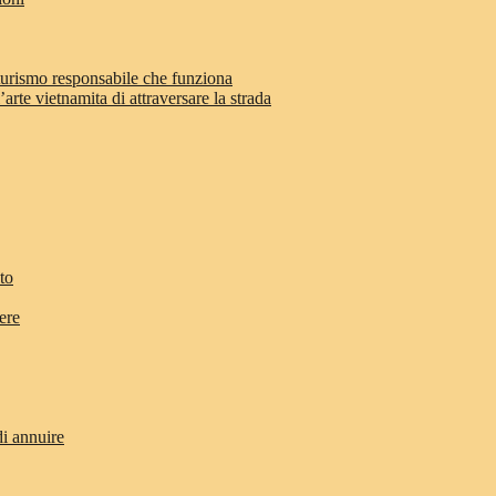
 turismo responsabile che funziona
arte vietnamita di attraversare la strada
to
ere
di annuire