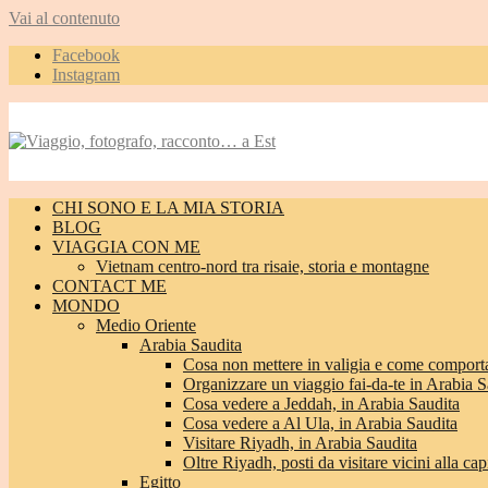
Vai al contenuto
Facebook
Instagram
CHI SONO E LA MIA STORIA
BLOG
VIAGGIA CON ME
Vietnam centro-nord tra risaie, storia e montagne
CONTACT ME
MONDO
Medio Oriente
Arabia Saudita
Cosa non mettere in valigia e come comporta
Organizzare un viaggio fai-da-te in Arabia S
Cosa vedere a Jeddah, in Arabia Saudita
Cosa vedere a Al Ula, in Arabia Saudita
Visitare Riyadh, in Arabia Saudita
Oltre Riyadh, posti da visitare vicini alla cap
Egitto