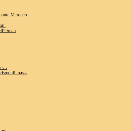
cinante Marocco
ioni
dell’Oman
odo…
urismo di massa
ioni