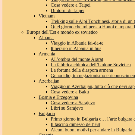
Cosa vedere a Taipei
Dintorni di Taipei
Vietnam
Trekking sulle Alpi Tonchinesi, storia di un
Quel giorno che mi persi a Hanoi e imparai l’
Europa dell’Est e mondo ex sovietico
Albania
Viaggio in Albania fai-da-te
Itinerario in Albania in bus
Armenia
All’ombra del monte Ararat
La fabbrica chimica dell’Unione Sovietica
La fortuna della diaspora armena
Genocidio, tra negazionismo e riconoscimen
Azerbaijan
Viaggio in Azerbaijan, tutto ciò che devi sap
Cosa vedere a Baku
Bosnia e Erzegovina
Cosa vedere a Sarajevo
Libri su Sarajevo
Bulgaria
Primo giorno in Bulgaria e… l’arte bulgara 
Il fascino dimesso dell’Est
Alcuni buoni motivi per andare in Bulgaria