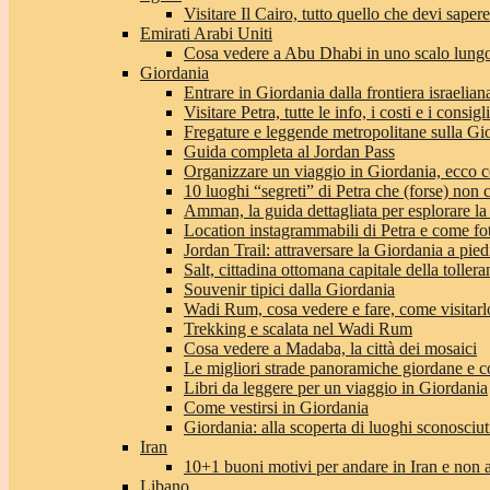
Visitare Il Cairo, tutto quello che devi sapere
Emirati Arabi Uniti
Cosa vedere a Abu Dhabi in uno scalo lungo
Giordania
Entrare in Giordania dalla frontiera israeliana
Visitare Petra, tutte le info, i costi e i consigli
Fregature e leggende metropolitane sulla Gi
Guida completa al Jordan Pass
Organizzare un viaggio in Giordania, ecco c
10 luoghi “segreti” di Petra che (forse) non 
Amman, la guida dettagliata per esplorare la
Location instagrammabili di Petra e come fo
Jordan Trail: attraversare la Giordania a pie
Salt, cittadina ottomana capitale della toller
Souvenir tipici dalla Giordania
Wadi Rum, cosa vedere e fare, come visitarlo 
Trekking e scalata nel Wadi Rum
Cosa vedere a Madaba, la città dei mosaici
Le migliori strade panoramiche giordane e co
Libri da leggere per un viaggio in Giordania
Come vestirsi in Giordania
Giordania: alla scoperta di luoghi sconosciut
Iran
10+1 buoni motivi per andare in Iran e non 
Libano