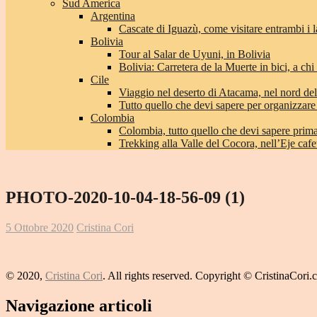
Sud America
Argentina
Cascate di Iguazù, come visitare entrambi i l
Bolivia
Tour al Salar de Uyuni, in Bolivia
Bolivia: Carretera de la Muerte in bici, a chi 
Cile
Viaggio nel deserto di Atacama, nel nord del
Tutto quello che devi sapere per organizzare
Colombia
Colombia, tutto quello che devi sapere prima 
Trekking alla Valle del Cocora, nell’Eje caf
PHOTO-2020-10-04-18-56-09 (1)
5 Ottobre 2020
Cristina Cori
© 2020,
Cristina Cori
. All rights reserved. Copyright © CristinaCori
Navigazione articoli