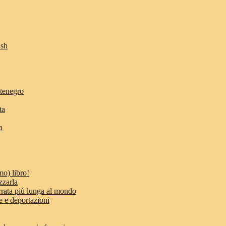
Osh
ntenegro
ta
a
mo) libro!
zzarla
errata più lunga al mondo
e e deportazioni