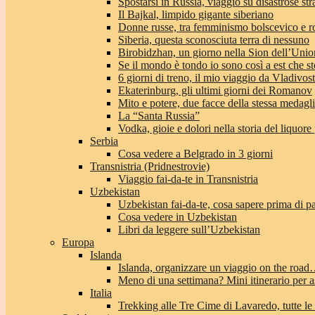
Spostarsi in Russia, viaggio su disastrose str
Il Bajkal, limpido gigante siberiano
Donne russe, tra femminismo bolscevico e 
Siberia, questa sconosciuta terra di nessuno
Birobidzhan, un giorno nella Sion dell’Unio
Se il mondo è tondo io sono così a est che st
6 giorni di treno, il mio viaggio da Vladivo
Ekaterinburg, gli ultimi giorni dei Romanov
Mito e potere, due facce della stessa medagl
La “Santa Russia”
Vodka, gioie e dolori nella storia del liquore
Serbia
Cosa vedere a Belgrado in 3 giorni
Transnistria (Pridnestrovie)
Viaggio fai-da-te in Transnistria
Uzbekistan
Uzbekistan fai-da-te, cosa sapere prima di pa
Cosa vedere in Uzbekistan
Libri da leggere sull’Uzbekistan
Europa
Islanda
Islanda, organizzare un viaggio on the roa
Meno di una settimana? Mini itinerario per a
Italia
Trekking alle Tre Cime di Lavaredo, tutte le 