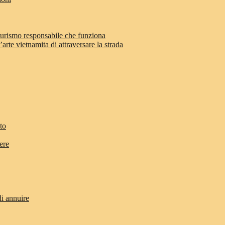
 turismo responsabile che funziona
arte vietnamita di attraversare la strada
to
ere
di annuire