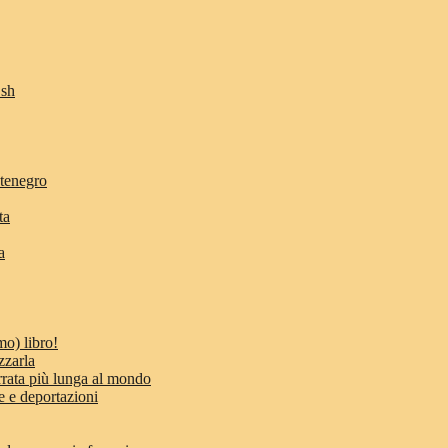
Osh
ntenegro
ta
a
mo) libro!
zzarla
errata più lunga al mondo
e e deportazioni