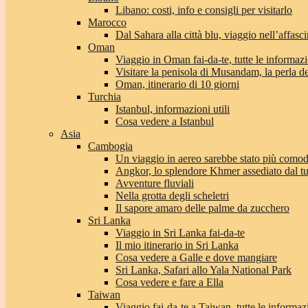
Libano: costi, info e consigli per visitarlo
Marocco
Dal Sahara alla città blu, viaggio nell’affas
Oman
Viaggio in Oman fai-da-te, tutte le informaz
Visitare la penisola di Musandam, la perla 
Oman, itinerario di 10 giorni
Turchia
Istanbul, informazioni utili
Cosa vedere a Istanbul
Asia
Cambogia
Un viaggio in aereo sarebbe stato più com
Angkor, lo splendore Khmer assediato dal t
Avventure fluviali
Nella grotta degli scheletri
Il sapore amaro delle palme da zucchero
Sri Lanka
Viaggio in Sri Lanka fai-da-te
Il mio itinerario in Sri Lanka
Cosa vedere a Galle e dove mangiare
Sri Lanka, Safari allo Yala National Park
Cosa vedere e fare a Ella
Taiwan
Viaggio fai-da-te a Taiwan, tutte le informaz