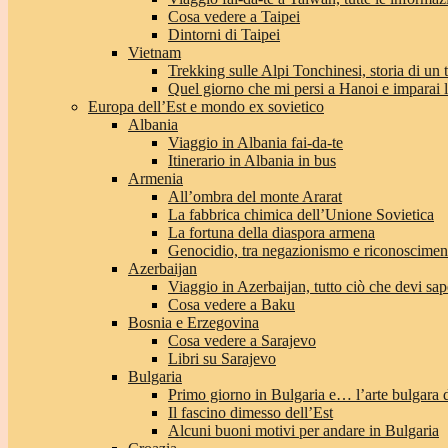
Cosa vedere a Taipei
Dintorni di Taipei
Vietnam
Trekking sulle Alpi Tonchinesi, storia di un
Quel giorno che mi persi a Hanoi e imparai l’
Europa dell’Est e mondo ex sovietico
Albania
Viaggio in Albania fai-da-te
Itinerario in Albania in bus
Armenia
All’ombra del monte Ararat
La fabbrica chimica dell’Unione Sovietica
La fortuna della diaspora armena
Genocidio, tra negazionismo e riconoscimen
Azerbaijan
Viaggio in Azerbaijan, tutto ciò che devi sap
Cosa vedere a Baku
Bosnia e Erzegovina
Cosa vedere a Sarajevo
Libri su Sarajevo
Bulgaria
Primo giorno in Bulgaria e… l’arte bulgara 
Il fascino dimesso dell’Est
Alcuni buoni motivi per andare in Bulgaria