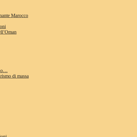
cinante Marocco
ioni
dell’Oman
odo…
urismo di massa
ioni