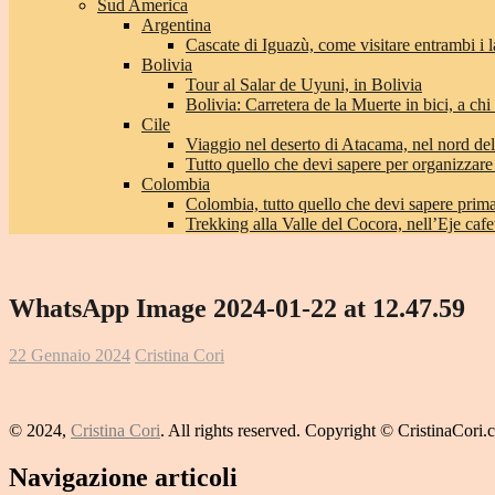
Sud America
Argentina
Cascate di Iguazù, come visitare entrambi i l
Bolivia
Tour al Salar de Uyuni, in Bolivia
Bolivia: Carretera de la Muerte in bici, a chi 
Cile
Viaggio nel deserto di Atacama, nel nord del
Tutto quello che devi sapere per organizzare
Colombia
Colombia, tutto quello che devi sapere prima 
Trekking alla Valle del Cocora, nell’Eje caf
WhatsApp Image 2024-01-22 at 12.47.59
22 Gennaio 2024
Cristina Cori
© 2024,
Cristina Cori
. All rights reserved. Copyright © CristinaCori
Navigazione articoli