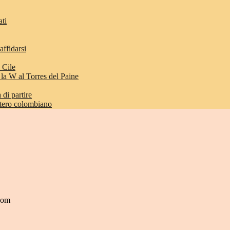
ati
affidarsi
 Cile
 la W al Torres del Paine
di partire
etero colombiano
.com