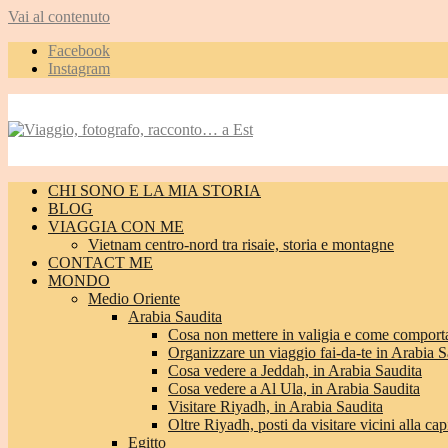
Vai al contenuto
Facebook
Instagram
CHI SONO E LA MIA STORIA
BLOG
VIAGGIA CON ME
Vietnam centro-nord tra risaie, storia e montagne
CONTACT ME
MONDO
Medio Oriente
Arabia Saudita
Cosa non mettere in valigia e come comporta
Organizzare un viaggio fai-da-te in Arabia S
Cosa vedere a Jeddah, in Arabia Saudita
Cosa vedere a Al Ula, in Arabia Saudita
Visitare Riyadh, in Arabia Saudita
Oltre Riyadh, posti da visitare vicini alla cap
Egitto