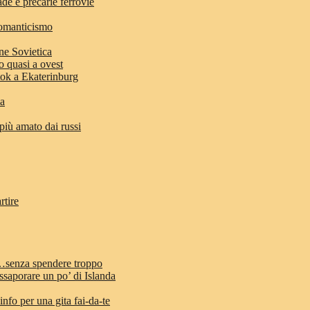
ade e precarie ferrovie
romanticismo
ne Sovietica
o quasi a ovest
stok a Ekaterinburg
ia
 più amato dai russi
rtire
d…senza spendere troppo
ssaporare un po’ di Islanda
info per una gita fai-da-te