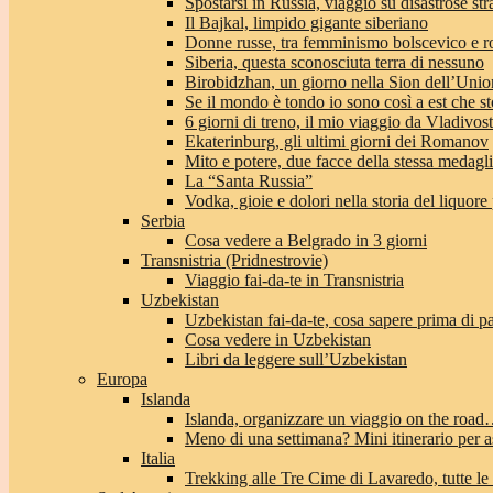
Spostarsi in Russia, viaggio su disastrose str
Il Bajkal, limpido gigante siberiano
Donne russe, tra femminismo bolscevico e 
Siberia, questa sconosciuta terra di nessuno
Birobidzhan, un giorno nella Sion dell’Unio
Se il mondo è tondo io sono così a est che st
6 giorni di treno, il mio viaggio da Vladivo
Ekaterinburg, gli ultimi giorni dei Romanov
Mito e potere, due facce della stessa medagl
La “Santa Russia”
Vodka, gioie e dolori nella storia del liquore
Serbia
Cosa vedere a Belgrado in 3 giorni
Transnistria (Pridnestrovie)
Viaggio fai-da-te in Transnistria
Uzbekistan
Uzbekistan fai-da-te, cosa sapere prima di pa
Cosa vedere in Uzbekistan
Libri da leggere sull’Uzbekistan
Europa
Islanda
Islanda, organizzare un viaggio on the roa
Meno di una settimana? Mini itinerario per a
Italia
Trekking alle Tre Cime di Lavaredo, tutte le 