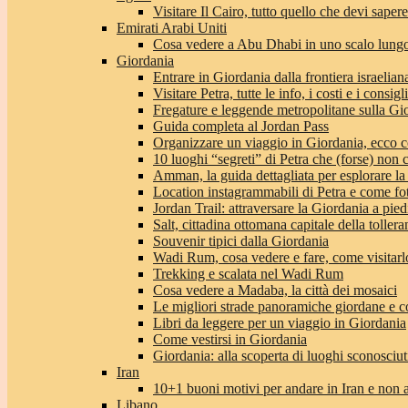
Visitare Il Cairo, tutto quello che devi sapere
Emirati Arabi Uniti
Cosa vedere a Abu Dhabi in uno scalo lungo
Giordania
Entrare in Giordania dalla frontiera israeliana
Visitare Petra, tutte le info, i costi e i consigli
Fregature e leggende metropolitane sulla Gi
Guida completa al Jordan Pass
Organizzare un viaggio in Giordania, ecco c
10 luoghi “segreti” di Petra che (forse) non 
Amman, la guida dettagliata per esplorare la
Location instagrammabili di Petra e come fo
Jordan Trail: attraversare la Giordania a pie
Salt, cittadina ottomana capitale della toller
Souvenir tipici dalla Giordania
Wadi Rum, cosa vedere e fare, come visitarlo 
Trekking e scalata nel Wadi Rum
Cosa vedere a Madaba, la città dei mosaici
Le migliori strade panoramiche giordane e co
Libri da leggere per un viaggio in Giordania
Come vestirsi in Giordania
Giordania: alla scoperta di luoghi sconosciut
Iran
10+1 buoni motivi per andare in Iran e non 
Libano