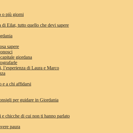
 o più giorni
 di Eilat, tutto quello che devi sapere
ordania
osa sapere
conosci
 capitale giordana
tografarle
di, l’esperienza di Laura e Marco
anza
e a chi affidarsi
nsigli per guidare in Giordania
i e chicche di cui non ti hanno parlato
avere paura