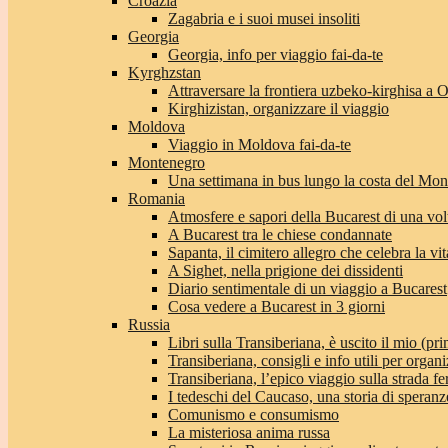
Croazia
Zagabria e i suoi musei insoliti
Georgia
Georgia, info per viaggio fai-da-te
Kyrghzstan
Attraversare la frontiera uzbeko-kirghisa a 
Kirghizistan, organizzare il viaggio
Moldova
Viaggio in Moldova fai-da-te
Montenegro
Una settimana in bus lungo la costa del Mo
Romania
Atmosfere e sapori della Bucarest di una vol
A Bucarest tra le chiese condannate
Sapanta, il cimitero allegro che celebra la vit
A Sighet, nella prigione dei dissidenti
Diario sentimentale di un viaggio a Bucarest
Cosa vedere a Bucarest in 3 giorni
Russia
Libri sulla Transiberiana, è uscito il mio (pri
Transiberiana, consigli e info utili per organi
Transiberiana, l’epico viaggio sulla strada f
I tedeschi del Caucaso, una storia di speranz
Comunismo e consumismo
La misteriosa anima russa