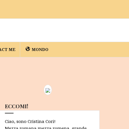
ACT ME
MONDO
ECCOMI!
Ciao, sono Cristina Cori!
Mezza romana mezza romena, grande