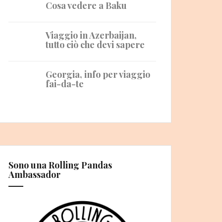
Cosa vedere a Baku
Viaggio in Azerbaijan,
tutto ciò che devi sapere
Georgia, info per viaggio
fai-da-te
Sono una Rolling Pandas
Ambassador