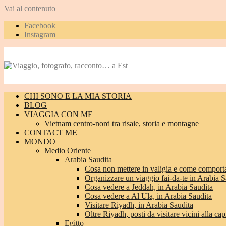
Vai al contenuto
Facebook
Instagram
CHI SONO E LA MIA STORIA
BLOG
VIAGGIA CON ME
Vietnam centro-nord tra risaie, storia e montagne
CONTACT ME
MONDO
Medio Oriente
Arabia Saudita
Cosa non mettere in valigia e come comporta
Organizzare un viaggio fai-da-te in Arabia S
Cosa vedere a Jeddah, in Arabia Saudita
Cosa vedere a Al Ula, in Arabia Saudita
Visitare Riyadh, in Arabia Saudita
Oltre Riyadh, posti da visitare vicini alla cap
Egitto