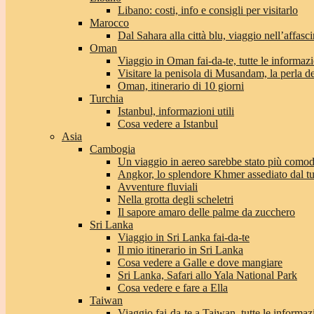
Libano: costi, info e consigli per visitarlo
Marocco
Dal Sahara alla città blu, viaggio nell’affas
Oman
Viaggio in Oman fai-da-te, tutte le informaz
Visitare la penisola di Musandam, la perla 
Oman, itinerario di 10 giorni
Turchia
Istanbul, informazioni utili
Cosa vedere a Istanbul
Asia
Cambogia
Un viaggio in aereo sarebbe stato più com
Angkor, lo splendore Khmer assediato dal t
Avventure fluviali
Nella grotta degli scheletri
Il sapore amaro delle palme da zucchero
Sri Lanka
Viaggio in Sri Lanka fai-da-te
Il mio itinerario in Sri Lanka
Cosa vedere a Galle e dove mangiare
Sri Lanka, Safari allo Yala National Park
Cosa vedere e fare a Ella
Taiwan
Viaggio fai-da-te a Taiwan, tutte le informaz