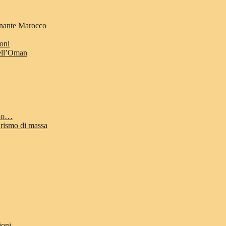
cinante Marocco
ioni
dell’Oman
odo…
urismo di massa
ioni