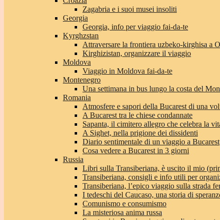
Croazia
Zagabria e i suoi musei insoliti
Georgia
Georgia, info per viaggio fai-da-te
Kyrghzstan
Attraversare la frontiera uzbeko-kirghisa a 
Kirghizistan, organizzare il viaggio
Moldova
Viaggio in Moldova fai-da-te
Montenegro
Una settimana in bus lungo la costa del Mo
Romania
Atmosfere e sapori della Bucarest di una vol
A Bucarest tra le chiese condannate
Sapanta, il cimitero allegro che celebra la vit
A Sighet, nella prigione dei dissidenti
Diario sentimentale di un viaggio a Bucarest
Cosa vedere a Bucarest in 3 giorni
Russia
Libri sulla Transiberiana, è uscito il mio (pri
Transiberiana, consigli e info utili per organi
Transiberiana, l’epico viaggio sulla strada f
I tedeschi del Caucaso, una storia di speranz
Comunismo e consumismo
La misteriosa anima russa