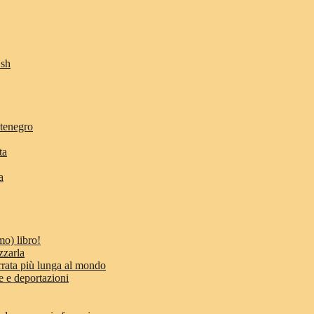
Osh
ntenegro
ta
a
mo) libro!
zzarla
errata più lunga al mondo
e e deportazioni