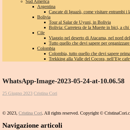
Sud America
Argentina
Cascate di Iguazù, come visitare entrambi i l
Bolivia
Tour al Salar de Uyuni, in Bolivia
Bolivia: Carretera de la Muerte in bici, a chi 
Cile
Viaggio nel deserto di Atacama, nel nord del
Tutto quello che devi sapere per organizzare
Colombia
Colombia, tutto quello che devi sapere prima 
Trekking alla Valle del Cocora, nell’Eje caf
WhatsApp-Image-2023-05-24-at-10.06.58
25 Giugno 2023
Cristina Cori
© 2023,
Cristina Cori
. All rights reserved. Copyright © CristinaCori
Navigazione articoli