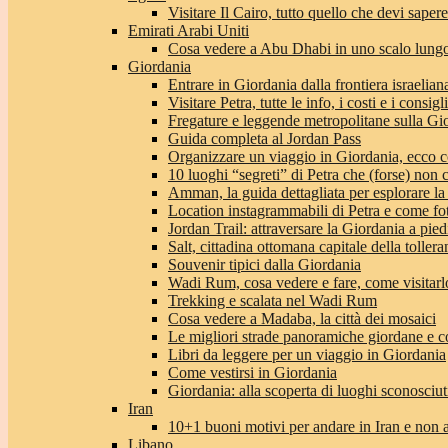
Visitare Il Cairo, tutto quello che devi sapere
Emirati Arabi Uniti
Cosa vedere a Abu Dhabi in uno scalo lungo
Giordania
Entrare in Giordania dalla frontiera israeliana
Visitare Petra, tutte le info, i costi e i consigli
Fregature e leggende metropolitane sulla Gi
Guida completa al Jordan Pass
Organizzare un viaggio in Giordania, ecco c
10 luoghi “segreti” di Petra che (forse) non 
Amman, la guida dettagliata per esplorare la
Location instagrammabili di Petra e come fo
Jordan Trail: attraversare la Giordania a pie
Salt, cittadina ottomana capitale della toller
Souvenir tipici dalla Giordania
Wadi Rum, cosa vedere e fare, come visitarlo 
Trekking e scalata nel Wadi Rum
Cosa vedere a Madaba, la città dei mosaici
Le migliori strade panoramiche giordane e co
Libri da leggere per un viaggio in Giordania
Come vestirsi in Giordania
Giordania: alla scoperta di luoghi sconosciut
Iran
10+1 buoni motivi per andare in Iran e non 
Libano