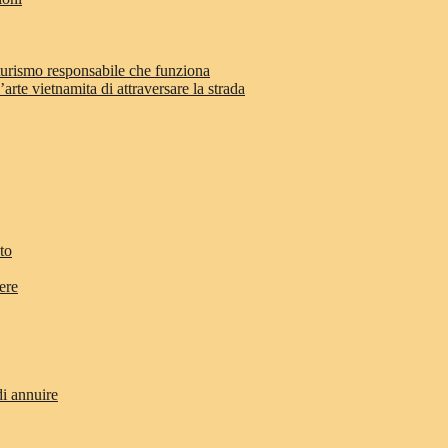
 turismo responsabile che funziona
arte vietnamita di attraversare la strada
to
ere
di annuire