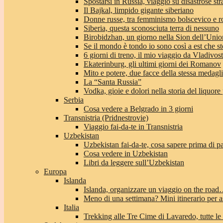
Spostarsi in Russia, viaggio su disastrose str
Il Bajkal, limpido gigante siberiano
Donne russe, tra femminismo bolscevico e 
Siberia, questa sconosciuta terra di nessuno
Birobidzhan, un giorno nella Sion dell’Unio
Se il mondo è tondo io sono così a est che st
6 giorni di treno, il mio viaggio da Vladivo
Ekaterinburg, gli ultimi giorni dei Romanov
Mito e potere, due facce della stessa medagl
La “Santa Russia”
Vodka, gioie e dolori nella storia del liquore
Serbia
Cosa vedere a Belgrado in 3 giorni
Transnistria (Pridnestrovie)
Viaggio fai-da-te in Transnistria
Uzbekistan
Uzbekistan fai-da-te, cosa sapere prima di pa
Cosa vedere in Uzbekistan
Libri da leggere sull’Uzbekistan
Europa
Islanda
Islanda, organizzare un viaggio on the roa
Meno di una settimana? Mini itinerario per a
Italia
Trekking alle Tre Cime di Lavaredo, tutte le 