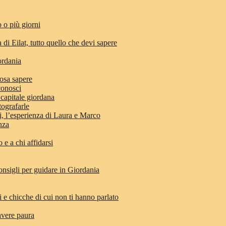
 o più giorni
 di Eilat, tutto quello che devi sapere
ordania
osa sapere
conosci
 capitale giordana
tografarle
di, l’esperienza di Laura e Marco
anza
e a chi affidarsi
nsigli per guidare in Giordania
i e chicche di cui non ti hanno parlato
avere paura