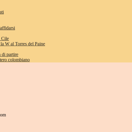
ati
affidarsi
 Cile
 la W al Torres del Paine
di partire
etero colombiano
.com