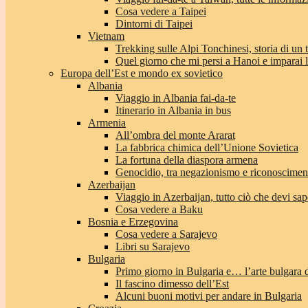
Cosa vedere a Taipei
Dintorni di Taipei
Vietnam
Trekking sulle Alpi Tonchinesi, storia di un
Quel giorno che mi persi a Hanoi e imparai l’
Europa dell’Est e mondo ex sovietico
Albania
Viaggio in Albania fai-da-te
Itinerario in Albania in bus
Armenia
All’ombra del monte Ararat
La fabbrica chimica dell’Unione Sovietica
La fortuna della diaspora armena
Genocidio, tra negazionismo e riconoscimen
Azerbaijan
Viaggio in Azerbaijan, tutto ciò che devi sap
Cosa vedere a Baku
Bosnia e Erzegovina
Cosa vedere a Sarajevo
Libri su Sarajevo
Bulgaria
Primo giorno in Bulgaria e… l’arte bulgara 
Il fascino dimesso dell’Est
Alcuni buoni motivi per andare in Bulgaria