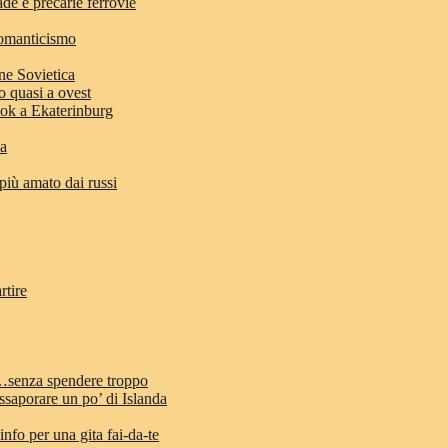
ade e precarie ferrovie
romanticismo
ne Sovietica
o quasi a ovest
stok a Ekaterinburg
ia
 più amato dai russi
rtire
d…senza spendere troppo
ssaporare un po’ di Islanda
info per una gita fai-da-te