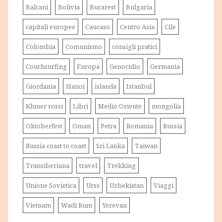
Balcani
Bolivia
Bucarest
Bulgaria
capitali europee
Caucaso
Centro Asia
Cile
Colombia
Comunismo
consigli pratici
Couchsurfing
Europa
Genocidio
Germania
Giordania
Hanoi
islanda
Istanbul
Khmer rossi
Libri
Medio Oriente
mongolia
Oktoberfest
Oman
Petra
Romania
Russia
Russia coast to coast
Sri Lanka
Taiwan
Transiberiana
travel
Trekking
Unione Sovietica
Urss
Uzbekistan
Viaggi
Vietnam
Wadi Rum
Yerevan