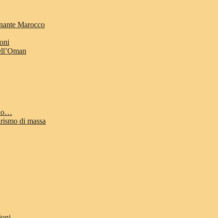
cinante Marocco
ioni
dell’Oman
odo…
urismo di massa
ioni