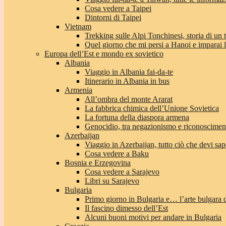
Cosa vedere a Taipei
Dintorni di Taipei
Vietnam
Trekking sulle Alpi Tonchinesi, storia di un
Quel giorno che mi persi a Hanoi e imparai l’
Europa dell’Est e mondo ex sovietico
Albania
Viaggio in Albania fai-da-te
Itinerario in Albania in bus
Armenia
All’ombra del monte Ararat
La fabbrica chimica dell’Unione Sovietica
La fortuna della diaspora armena
Genocidio, tra negazionismo e riconoscimen
Azerbaijan
Viaggio in Azerbaijan, tutto ciò che devi sap
Cosa vedere a Baku
Bosnia e Erzegovina
Cosa vedere a Sarajevo
Libri su Sarajevo
Bulgaria
Primo giorno in Bulgaria e… l’arte bulgara 
Il fascino dimesso dell’Est
Alcuni buoni motivi per andare in Bulgaria