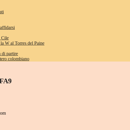
ati
affidarsi
 Cile
 la W al Torres del Paine
di partire
etero colombiano
FA9
.com