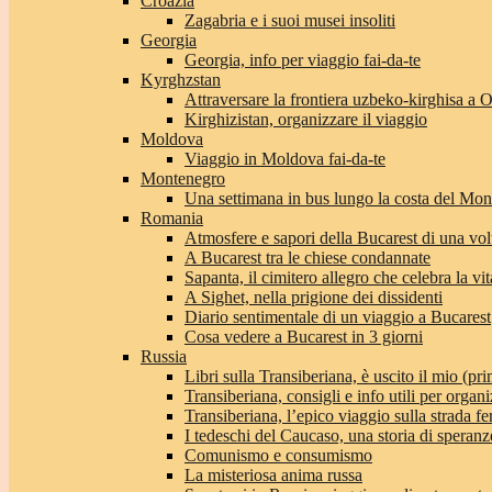
Croazia
Zagabria e i suoi musei insoliti
Georgia
Georgia, info per viaggio fai-da-te
Kyrghzstan
Attraversare la frontiera uzbeko-kirghisa a 
Kirghizistan, organizzare il viaggio
Moldova
Viaggio in Moldova fai-da-te
Montenegro
Una settimana in bus lungo la costa del Mo
Romania
Atmosfere e sapori della Bucarest di una vol
A Bucarest tra le chiese condannate
Sapanta, il cimitero allegro che celebra la vit
A Sighet, nella prigione dei dissidenti
Diario sentimentale di un viaggio a Bucarest
Cosa vedere a Bucarest in 3 giorni
Russia
Libri sulla Transiberiana, è uscito il mio (pri
Transiberiana, consigli e info utili per organi
Transiberiana, l’epico viaggio sulla strada f
I tedeschi del Caucaso, una storia di speranz
Comunismo e consumismo
La misteriosa anima russa