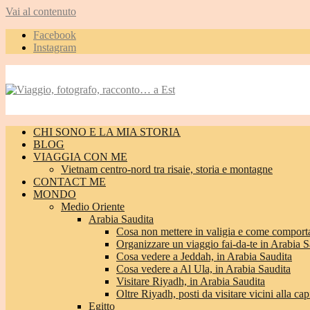
Vai al contenuto
Facebook
Instagram
CHI SONO E LA MIA STORIA
BLOG
VIAGGIA CON ME
Vietnam centro-nord tra risaie, storia e montagne
CONTACT ME
MONDO
Medio Oriente
Arabia Saudita
Cosa non mettere in valigia e come comporta
Organizzare un viaggio fai-da-te in Arabia S
Cosa vedere a Jeddah, in Arabia Saudita
Cosa vedere a Al Ula, in Arabia Saudita
Visitare Riyadh, in Arabia Saudita
Oltre Riyadh, posti da visitare vicini alla cap
Egitto