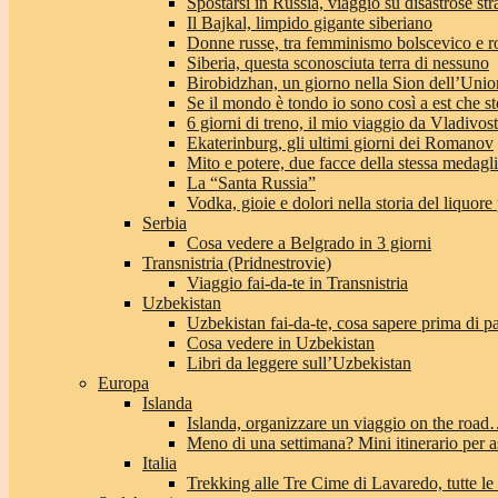
Spostarsi in Russia, viaggio su disastrose str
Il Bajkal, limpido gigante siberiano
Donne russe, tra femminismo bolscevico e 
Siberia, questa sconosciuta terra di nessuno
Birobidzhan, un giorno nella Sion dell’Unio
Se il mondo è tondo io sono così a est che st
6 giorni di treno, il mio viaggio da Vladivo
Ekaterinburg, gli ultimi giorni dei Romanov
Mito e potere, due facce della stessa medagl
La “Santa Russia”
Vodka, gioie e dolori nella storia del liquore
Serbia
Cosa vedere a Belgrado in 3 giorni
Transnistria (Pridnestrovie)
Viaggio fai-da-te in Transnistria
Uzbekistan
Uzbekistan fai-da-te, cosa sapere prima di pa
Cosa vedere in Uzbekistan
Libri da leggere sull’Uzbekistan
Europa
Islanda
Islanda, organizzare un viaggio on the roa
Meno di una settimana? Mini itinerario per a
Italia
Trekking alle Tre Cime di Lavaredo, tutte le 