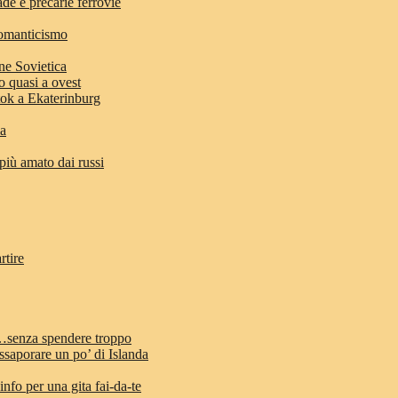
ade e precarie ferrovie
romanticismo
ne Sovietica
o quasi a ovest
stok a Ekaterinburg
ia
 più amato dai russi
rtire
d…senza spendere troppo
ssaporare un po’ di Islanda
info per una gita fai-da-te