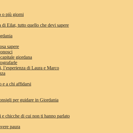
 o più giorni
 di Eilat, tutto quello che devi sapere
ordania
osa sapere
conosci
 capitale giordana
tografarle
di, l’esperienza di Laura e Marco
anza
e a chi affidarsi
nsigli per guidare in Giordania
i e chicche di cui non ti hanno parlato
avere paura