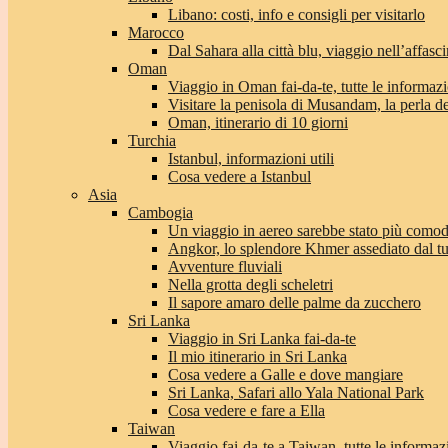
Libano: costi, info e consigli per visitarlo
Marocco
Dal Sahara alla città blu, viaggio nell’affas
Oman
Viaggio in Oman fai-da-te, tutte le informaz
Visitare la penisola di Musandam, la perla 
Oman, itinerario di 10 giorni
Turchia
Istanbul, informazioni utili
Cosa vedere a Istanbul
Asia
Cambogia
Un viaggio in aereo sarebbe stato più com
Angkor, lo splendore Khmer assediato dal t
Avventure fluviali
Nella grotta degli scheletri
Il sapore amaro delle palme da zucchero
Sri Lanka
Viaggio in Sri Lanka fai-da-te
Il mio itinerario in Sri Lanka
Cosa vedere a Galle e dove mangiare
Sri Lanka, Safari allo Yala National Park
Cosa vedere e fare a Ella
Taiwan
Viaggio fai-da-te a Taiwan, tutte le informaz