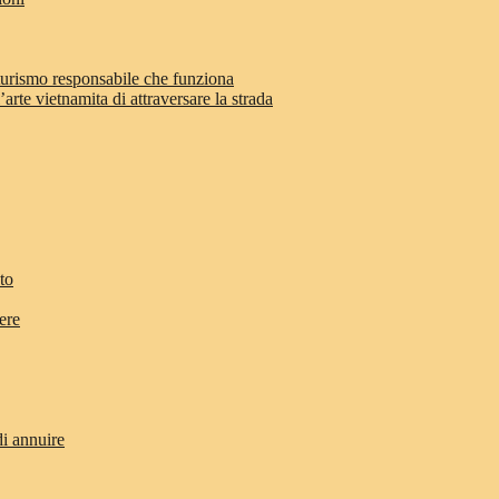
 turismo responsabile che funziona
arte vietnamita di attraversare la strada
to
ere
di annuire