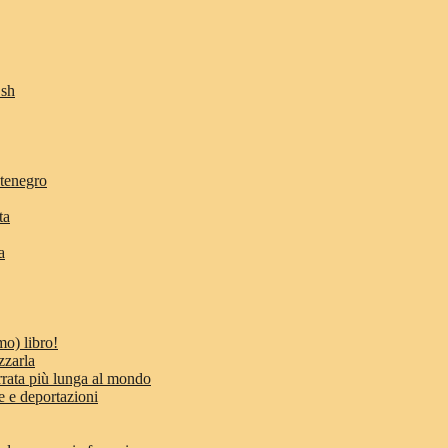
Osh
ntenegro
ta
a
mo) libro!
zzarla
errata più lunga al mondo
e e deportazioni