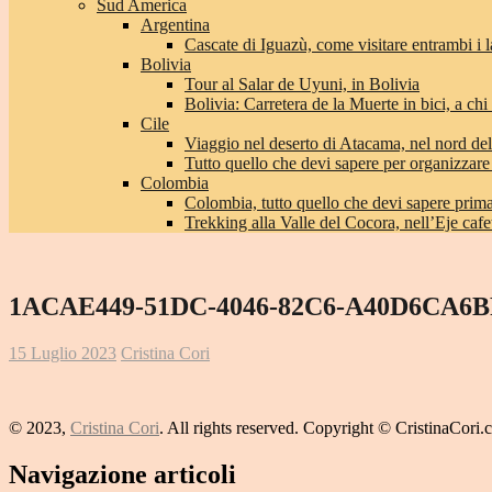
Sud America
Argentina
Cascate di Iguazù, come visitare entrambi i l
Bolivia
Tour al Salar de Uyuni, in Bolivia
Bolivia: Carretera de la Muerte in bici, a chi 
Cile
Viaggio nel deserto di Atacama, nel nord del
Tutto quello che devi sapere per organizzare
Colombia
Colombia, tutto quello che devi sapere prima 
Trekking alla Valle del Cocora, nell’Eje caf
1ACAE449-51DC-4046-82C6-A40D6CA6B
15 Luglio 2023
Cristina Cori
© 2023,
Cristina Cori
. All rights reserved. Copyright © CristinaCori
Navigazione articoli