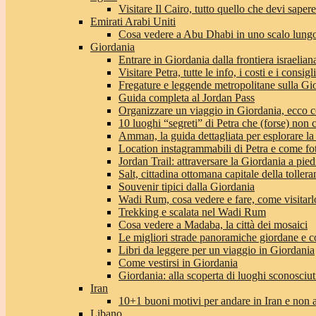
Visitare Il Cairo, tutto quello che devi sapere
Emirati Arabi Uniti
Cosa vedere a Abu Dhabi in uno scalo lungo
Giordania
Entrare in Giordania dalla frontiera israeliana
Visitare Petra, tutte le info, i costi e i consigli
Fregature e leggende metropolitane sulla Gi
Guida completa al Jordan Pass
Organizzare un viaggio in Giordania, ecco c
10 luoghi “segreti” di Petra che (forse) non 
Amman, la guida dettagliata per esplorare la
Location instagrammabili di Petra e come fo
Jordan Trail: attraversare la Giordania a pie
Salt, cittadina ottomana capitale della toller
Souvenir tipici dalla Giordania
Wadi Rum, cosa vedere e fare, come visitarlo 
Trekking e scalata nel Wadi Rum
Cosa vedere a Madaba, la città dei mosaici
Le migliori strade panoramiche giordane e co
Libri da leggere per un viaggio in Giordania
Come vestirsi in Giordania
Giordania: alla scoperta di luoghi sconosciut
Iran
10+1 buoni motivi per andare in Iran e non 
Libano