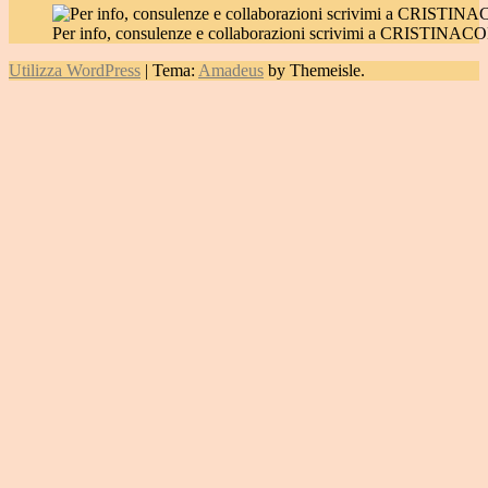
Per info, consulenze e collaborazioni scrivimi a CRIST
Utilizza WordPress
|
Tema:
Amadeus
by Themeisle.