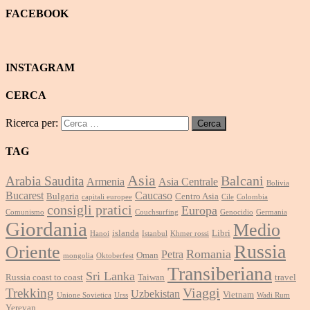
FACEBOOK
INSTAGRAM
CERCA
Ricerca per:
TAG
Asia
Balcani
Arabia Saudita
Armenia
Asia Centrale
Bolivia
Bucarest
Caucaso
Bulgaria
Centro Asia
capitali europee
Cile
Colombia
consigli pratici
Europa
Comunismo
Couchsurfing
Genocidio
Germania
Giordania
Medio
islanda
Libri
Hanoi
Istanbul
Khmer rossi
Russia
Oriente
Romania
Petra
Oman
mongolia
Oktoberfest
Transiberiana
Sri Lanka
Russia coast to coast
Taiwan
travel
Viaggi
Trekking
Uzbekistan
Vietnam
Unione Sovietica
Urss
Wadi Rum
Yerevan