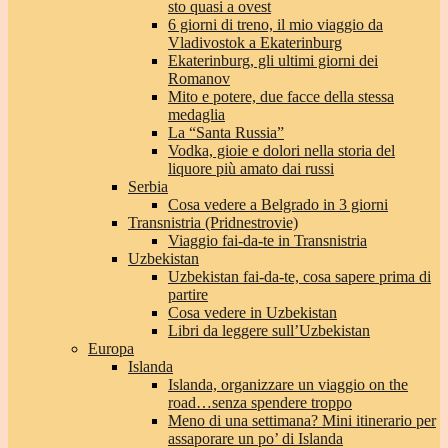
sto quasi a ovest
6 giorni di treno, il mio viaggio da
Vladivostok a Ekaterinburg
Ekaterinburg, gli ultimi giorni dei
Romanov
Mito e potere, due facce della stessa
medaglia
La “Santa Russia”
Vodka, gioie e dolori nella storia del
liquore più amato dai russi
Serbia
Cosa vedere a Belgrado in 3 giorni
Transnistria (Pridnestrovie)
Viaggio fai-da-te in Transnistria
Uzbekistan
Uzbekistan fai-da-te, cosa sapere prima di
partire
Cosa vedere in Uzbekistan
Libri da leggere sull’Uzbekistan
Europa
Islanda
Islanda, organizzare un viaggio on the
road…senza spendere troppo
Meno di una settimana? Mini itinerario per
assaporare un po’ di Islanda