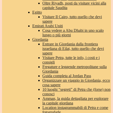
Oltre Riyadh, posti da visitare vicini alla
capitale Saudita
Egitto
Visitare Il Cairo, tutto quello che devi
sapere
Emirati Arabi Uniti
Cosa vedere a Abu Dhabi in uno scalo
lungo o più giorni
Giordania
Entrare in Giordania dalla frontiera
israeliana di Eilat, tutto quello che devi
sapere
Visitare Petra, tutte le info, i costi e i
consigli
Fregature e leggende metropolitane sulla
Giordania
Guida completa al Jordan Pass
Organizzare un viaggio in Giordania, ecco
cosa sapere
10 luoghi “segreti” di Petra che (forse) non
conosci
Amman, la guida dettagliata per esplorare
la capitale giordana
Location instagrammabili di Petra e come
fotografarle