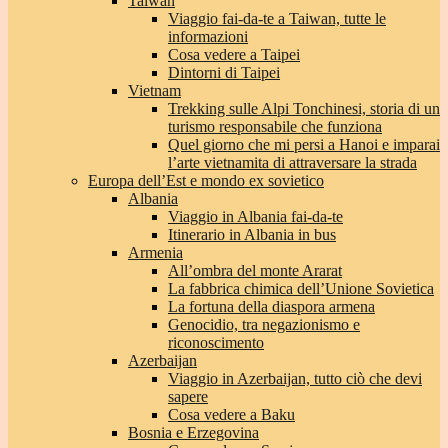
Taiwan
Viaggio fai-da-te a Taiwan, tutte le
informazioni
Cosa vedere a Taipei
Dintorni di Taipei
Vietnam
Trekking sulle Alpi Tonchinesi, storia di un
turismo responsabile che funziona
Quel giorno che mi persi a Hanoi e imparai
l’arte vietnamita di attraversare la strada
Europa dell’Est e mondo ex sovietico
Albania
Viaggio in Albania fai-da-te
Itinerario in Albania in bus
Armenia
All’ombra del monte Ararat
La fabbrica chimica dell’Unione Sovietica
La fortuna della diaspora armena
Genocidio, tra negazionismo e
riconoscimento
Azerbaijan
Viaggio in Azerbaijan, tutto ciò che devi
sapere
Cosa vedere a Baku
Bosnia e Erzegovina