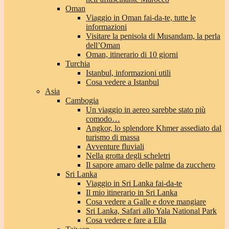
Oman
Viaggio in Oman fai-da-te, tutte le
informazioni
Visitare la penisola di Musandam, la perla
dell’Oman
Oman, itinerario di 10 giorni
Turchia
Istanbul, informazioni utili
Cosa vedere a Istanbul
Asia
Cambogia
Un viaggio in aereo sarebbe stato più
comodo…
Angkor, lo splendore Khmer assediato dal
turismo di massa
Avventure fluviali
Nella grotta degli scheletri
Il sapore amaro delle palme da zucchero
Sri Lanka
Viaggio in Sri Lanka fai-da-te
Il mio itinerario in Sri Lanka
Cosa vedere a Galle e dove mangiare
Sri Lanka, Safari allo Yala National Park
Cosa vedere e fare a Ella