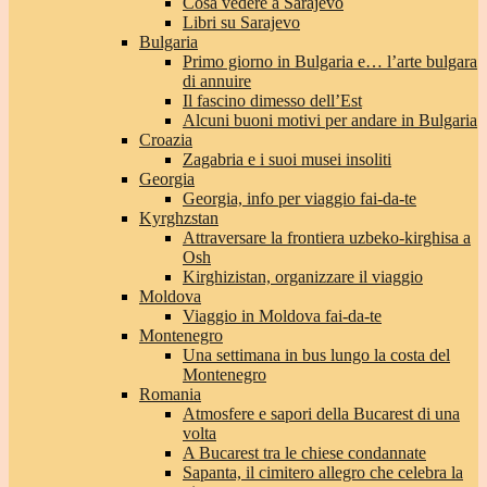
Cosa vedere a Sarajevo
Libri su Sarajevo
Bulgaria
Primo giorno in Bulgaria e… l’arte bulgara
di annuire
Il fascino dimesso dell’Est
Alcuni buoni motivi per andare in Bulgaria
Croazia
Zagabria e i suoi musei insoliti
Georgia
Georgia, info per viaggio fai-da-te
Kyrghzstan
Attraversare la frontiera uzbeko-kirghisa a
Osh
Kirghizistan, organizzare il viaggio
Moldova
Viaggio in Moldova fai-da-te
Montenegro
Una settimana in bus lungo la costa del
Montenegro
Romania
Atmosfere e sapori della Bucarest di una
volta
A Bucarest tra le chiese condannate
Sapanta, il cimitero allegro che celebra la