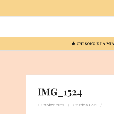
Vai
al
contenuto
CHI SONO E LA MI
IMG_1524
1 Ottobre 2023
Cristina Cori