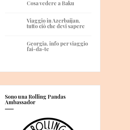
Cosa vedere a Baku
Viaggio in Azerbaijan,
tutto ciò che devi sapere
Georgia, info per viaggio
fai-da-te
Sono una Rolling Pandas
Ambassador