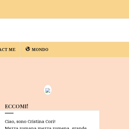
ACT ME
MONDO
ECCOMI!
Ciao, sono Cristina Cori!
Mezza romana mezza romena, grande