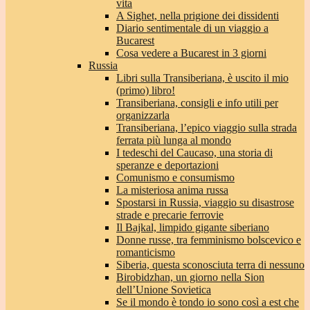
vita
A Sighet, nella prigione dei dissidenti
Diario sentimentale di un viaggio a
Bucarest
Cosa vedere a Bucarest in 3 giorni
Russia
Libri sulla Transiberiana, è uscito il mio
(primo) libro!
Transiberiana, consigli e info utili per
organizzarla
Transiberiana, l’epico viaggio sulla strada
ferrata più lunga al mondo
I tedeschi del Caucaso, una storia di
speranze e deportazioni
Comunismo e consumismo
La misteriosa anima russa
Spostarsi in Russia, viaggio su disastrose
strade e precarie ferrovie
Il Bajkal, limpido gigante siberiano
Donne russe, tra femminismo bolscevico e
romanticismo
Siberia, questa sconosciuta terra di nessuno
Birobidzhan, un giorno nella Sion
dell’Unione Sovietica
Se il mondo è tondo io sono così a est che