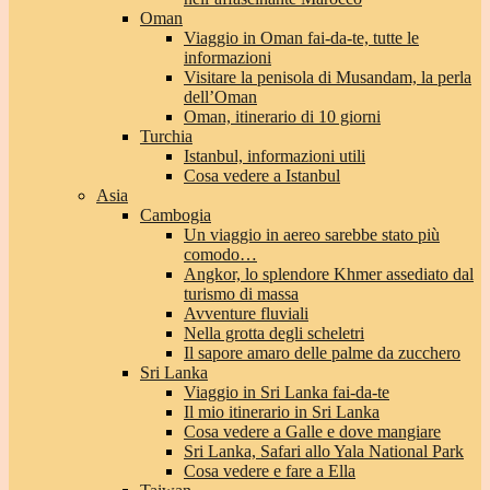
Oman
Viaggio in Oman fai-da-te, tutte le
informazioni
Visitare la penisola di Musandam, la perla
dell’Oman
Oman, itinerario di 10 giorni
Turchia
Istanbul, informazioni utili
Cosa vedere a Istanbul
Asia
Cambogia
Un viaggio in aereo sarebbe stato più
comodo…
Angkor, lo splendore Khmer assediato dal
turismo di massa
Avventure fluviali
Nella grotta degli scheletri
Il sapore amaro delle palme da zucchero
Sri Lanka
Viaggio in Sri Lanka fai-da-te
Il mio itinerario in Sri Lanka
Cosa vedere a Galle e dove mangiare
Sri Lanka, Safari allo Yala National Park
Cosa vedere e fare a Ella