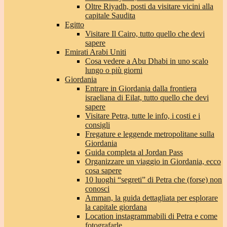
Oltre Riyadh, posti da visitare vicini alla
capitale Saudita
Egitto
Visitare Il Cairo, tutto quello che devi
sapere
Emirati Arabi Uniti
Cosa vedere a Abu Dhabi in uno scalo
lungo o più giorni
Giordania
Entrare in Giordania dalla frontiera
israeliana di Eilat, tutto quello che devi
sapere
Visitare Petra, tutte le info, i costi e i
consigli
Fregature e leggende metropolitane sulla
Giordania
Guida completa al Jordan Pass
Organizzare un viaggio in Giordania, ecco
cosa sapere
10 luoghi “segreti” di Petra che (forse) non
conosci
Amman, la guida dettagliata per esplorare
la capitale giordana
Location instagrammabili di Petra e come
fotografarle