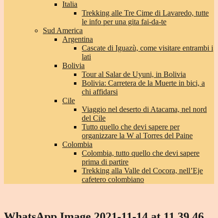
Italia
Trekking alle Tre Cime di Lavaredo, tutte
le info per una gita fai-da-te
Sud America
Argentina
Cascate di Iguazù, come visitare entrambi i
lati
Bolivia
Tour al Salar de Uyuni, in Bolivia
Bolivia: Carretera de la Muerte in bici, a
chi affidarsi
Cile
Viaggio nel deserto di Atacama, nel nord
del Cile
Tutto quello che devi sapere per
organizzare la W al Torres del Paine
Colombia
Colombia, tutto quello che devi sapere
prima di partire
Trekking alla Valle del Cocora, nell’Eje
cafetero colombiano
WhatsApp Image 2021-11-14 at 11.39.46