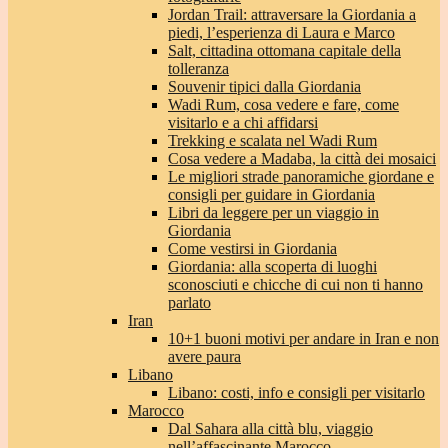
Jordan Trail: attraversare la Giordania a
piedi, l’esperienza di Laura e Marco
Salt, cittadina ottomana capitale della
tolleranza
Souvenir tipici dalla Giordania
Wadi Rum, cosa vedere e fare, come
visitarlo e a chi affidarsi
Trekking e scalata nel Wadi Rum
Cosa vedere a Madaba, la città dei mosaici
Le migliori strade panoramiche giordane e
consigli per guidare in Giordania
Libri da leggere per un viaggio in
Giordania
Come vestirsi in Giordania
Giordania: alla scoperta di luoghi
sconosciuti e chicche di cui non ti hanno
parlato
Iran
10+1 buoni motivi per andare in Iran e non
avere paura
Libano
Libano: costi, info e consigli per visitarlo
Marocco
Dal Sahara alla città blu, viaggio
nell’affascinante Marocco