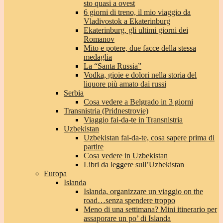
sto quasi a ovest
6 giorni di treno, il mio viaggio da
Vladivostok a Ekaterinburg
Ekaterinburg, gli ultimi giorni dei
Romanov
Mito e potere, due facce della stessa
medaglia
La “Santa Russia”
Vodka, gioie e dolori nella storia del
liquore più amato dai russi
Serbia
Cosa vedere a Belgrado in 3 giorni
Transnistria (Pridnestrovie)
Viaggio fai-da-te in Transnistria
Uzbekistan
Uzbekistan fai-da-te, cosa sapere prima di
partire
Cosa vedere in Uzbekistan
Libri da leggere sull’Uzbekistan
Europa
Islanda
Islanda, organizzare un viaggio on the
road…senza spendere troppo
Meno di una settimana? Mini itinerario per
assaporare un po’ di Islanda