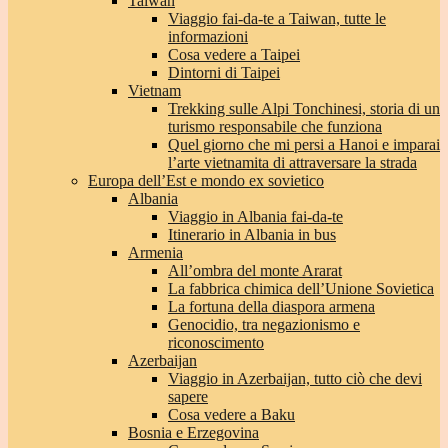
Taiwan
Viaggio fai-da-te a Taiwan, tutte le
informazioni
Cosa vedere a Taipei
Dintorni di Taipei
Vietnam
Trekking sulle Alpi Tonchinesi, storia di un
turismo responsabile che funziona
Quel giorno che mi persi a Hanoi e imparai
l’arte vietnamita di attraversare la strada
Europa dell’Est e mondo ex sovietico
Albania
Viaggio in Albania fai-da-te
Itinerario in Albania in bus
Armenia
All’ombra del monte Ararat
La fabbrica chimica dell’Unione Sovietica
La fortuna della diaspora armena
Genocidio, tra negazionismo e
riconoscimento
Azerbaijan
Viaggio in Azerbaijan, tutto ciò che devi
sapere
Cosa vedere a Baku
Bosnia e Erzegovina