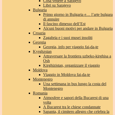
Cosa vedere a Sarajevo
Libri su Sarajevo
Bulgaria
Primo giorno in Bulgaria e… l’arte bulgara
di annuire
Il fascino dimesso dell’Est
Alcuni buoni motivi per andare in Bulgaria
Croazia
Zagabria e i suoi musei insoliti
Georgia
Georgia, info per viaggio fai-da-te
Kyrghzstan
Attraversare la frontiera uzbeko-kirghisa a
Osh
Kirghizistan, organizzare il viaggio
Moldova
Viaggio in Moldova fai-da-te
Montenegro
Una settimana in bus lungo la costa del
Montenegro
Romania
Atmosfere e sapori della Bucarest di una
volta
A Bucarest tra le chiese condannate
Sapanta, il cimitero allegro che celebra la