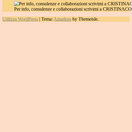
Per info, consulenze e collaborazioni scrivimi a CRIST
Utilizza WordPress
|
Tema:
Amadeus
by Themeisle.