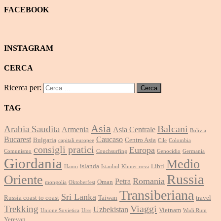
FACEBOOK
INSTAGRAM
CERCA
Ricerca per:
TAG
Asia
Balcani
Arabia Saudita
Armenia
Asia Centrale
Bolivia
Bucarest
Caucaso
Bulgaria
Centro Asia
capitali europee
Cile
Colombia
consigli pratici
Europa
Comunismo
Couchsurfing
Genocidio
Germania
Giordania
Medio
islanda
Libri
Hanoi
Istanbul
Khmer rossi
Russia
Oriente
Romania
Petra
Oman
mongolia
Oktoberfest
Transiberiana
Sri Lanka
Russia coast to coast
Taiwan
travel
Viaggi
Trekking
Uzbekistan
Vietnam
Unione Sovietica
Urss
Wadi Rum
Yerevan