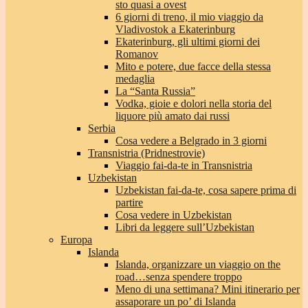
sto quasi a ovest
6 giorni di treno, il mio viaggio da
Vladivostok a Ekaterinburg
Ekaterinburg, gli ultimi giorni dei
Romanov
Mito e potere, due facce della stessa
medaglia
La “Santa Russia”
Vodka, gioie e dolori nella storia del
liquore più amato dai russi
Serbia
Cosa vedere a Belgrado in 3 giorni
Transnistria (Pridnestrovie)
Viaggio fai-da-te in Transnistria
Uzbekistan
Uzbekistan fai-da-te, cosa sapere prima di
partire
Cosa vedere in Uzbekistan
Libri da leggere sull’Uzbekistan
Europa
Islanda
Islanda, organizzare un viaggio on the
road…senza spendere troppo
Meno di una settimana? Mini itinerario per
assaporare un po’ di Islanda