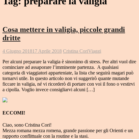
Tag:
preparare la valigia
Cosa mettere in valigia, piccole grandi
dritte
4 Giugno 2018
17 Aprile 2018
Cristina Cori
Viaggi
Per alcuni preparare la valigia è sinonimo di stress. Per altri vuol dire
cominciare ad assaporare l’imminente partenza. A qualsiasi
categoria di viaggiatori apparteniate, la lista che seguirà magari può
tornarvi utile. In questo articolo non vi suggerirò quante mutande
ficcare in valigia, né vi ricorderò di portare con voi il fono o vestirvi
a cipolla. Voglio invece consigliarvi alcuni […]
ECCOMI!
Ciao, sono Cristina Cori!
Mezza romana mezza romena, grande passione per gli Orienti e un
rapporto conflittuale con la routine e la stasi.