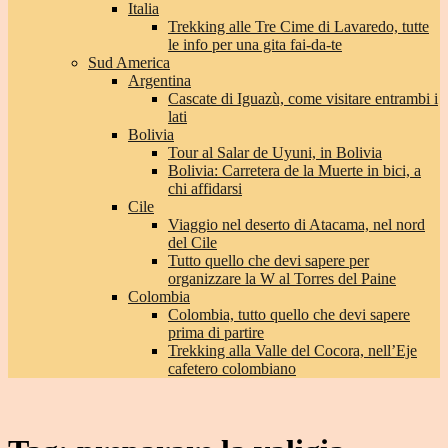
Italia
Trekking alle Tre Cime di Lavaredo, tutte
le info per una gita fai-da-te
Sud America
Argentina
Cascate di Iguazù, come visitare entrambi i
lati
Bolivia
Tour al Salar de Uyuni, in Bolivia
Bolivia: Carretera de la Muerte in bici, a
chi affidarsi
Cile
Viaggio nel deserto di Atacama, nel nord
del Cile
Tutto quello che devi sapere per
organizzare la W al Torres del Paine
Colombia
Colombia, tutto quello che devi sapere
prima di partire
Trekking alla Valle del Cocora, nell’Eje
cafetero colombiano