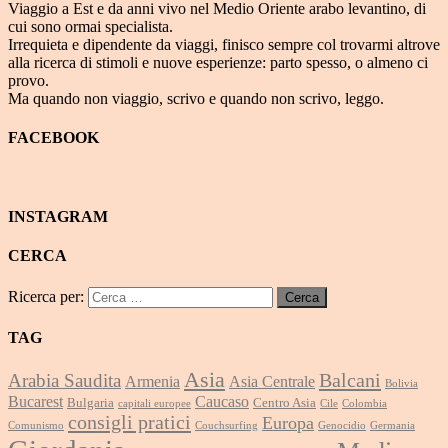
Viaggio a Est e da anni vivo nel Medio Oriente arabo levantino, di
cui sono ormai specialista.
Irrequieta e dipendente da viaggi, finisco sempre col trovarmi altrove
alla ricerca di stimoli e nuove esperienze: parto spesso, o almeno ci
provo.
Ma quando non viaggio, scrivo e quando non scrivo, leggo.
FACEBOOK
INSTAGRAM
CERCA
Ricerca per:
TAG
Asia
Balcani
Arabia Saudita
Armenia
Asia Centrale
Bolivia
Bucarest
Caucaso
Bulgaria
Centro Asia
capitali europee
Cile
Colombia
consigli pratici
Europa
Comunismo
Couchsurfing
Genocidio
Germania