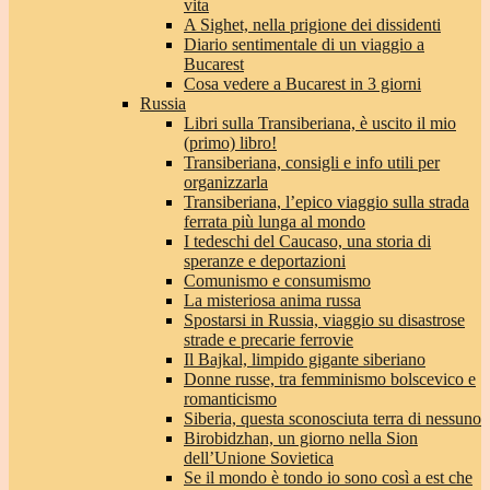
vita
A Sighet, nella prigione dei dissidenti
Diario sentimentale di un viaggio a
Bucarest
Cosa vedere a Bucarest in 3 giorni
Russia
Libri sulla Transiberiana, è uscito il mio
(primo) libro!
Transiberiana, consigli e info utili per
organizzarla
Transiberiana, l’epico viaggio sulla strada
ferrata più lunga al mondo
I tedeschi del Caucaso, una storia di
speranze e deportazioni
Comunismo e consumismo
La misteriosa anima russa
Spostarsi in Russia, viaggio su disastrose
strade e precarie ferrovie
Il Bajkal, limpido gigante siberiano
Donne russe, tra femminismo bolscevico e
romanticismo
Siberia, questa sconosciuta terra di nessuno
Birobidzhan, un giorno nella Sion
dell’Unione Sovietica
Se il mondo è tondo io sono così a est che