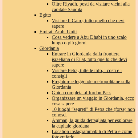
Oltre Riyadh, posti da visitare vicini alla
capitale Saudita
Egitto
Visitare Il Cairo, tutto quello che devi
sapere
Emirati Arabi Uniti
Cosa vedere a Abu Dhabi in uno scalo
lungo o più giorni
Giordania
Entrare in Giordania dalla frontiera
israeliana di Eilat, tutto quello che devi
sapere
Visitare Petra, tutte le info, i costi e i
consigli
Fregature e leggende metropolitane sulla
Giordania
Guida completa al Jordan Pass
Organizzare un viaggio in Giordania, ecco
cosa sapere
10 luoghi “segreti” di Petra che (forse) non
conosci
Amman, la guida dettagliata per esplorare
la capitale giordana
Location instagrammabili di Petra e come
fotografarle