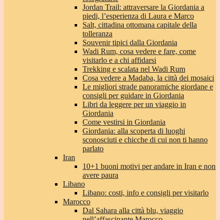
Jordan Trail: attraversare la Giordania a
piedi, l’esperienza di Laura e Marco
Salt, cittadina ottomana capitale della
tolleranza
Souvenir tipici dalla Giordania
Wadi Rum, cosa vedere e fare, come
visitarlo e a chi affidarsi
Trekking e scalata nel Wadi Rum
Cosa vedere a Madaba, la città dei mosaici
Le migliori strade panoramiche giordane e
consigli per guidare in Giordania
Libri da leggere per un viaggio in
Giordania
Come vestirsi in Giordania
Giordania: alla scoperta di luoghi
sconosciuti e chicche di cui non ti hanno
parlato
Iran
10+1 buoni motivi per andare in Iran e non
avere paura
Libano
Libano: costi, info e consigli per visitarlo
Marocco
Dal Sahara alla città blu, viaggio
nell’affascinante Marocco