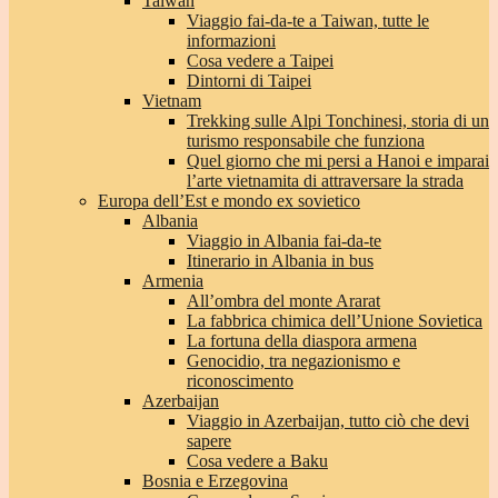
Taiwan
Viaggio fai-da-te a Taiwan, tutte le
informazioni
Cosa vedere a Taipei
Dintorni di Taipei
Vietnam
Trekking sulle Alpi Tonchinesi, storia di un
turismo responsabile che funziona
Quel giorno che mi persi a Hanoi e imparai
l’arte vietnamita di attraversare la strada
Europa dell’Est e mondo ex sovietico
Albania
Viaggio in Albania fai-da-te
Itinerario in Albania in bus
Armenia
All’ombra del monte Ararat
La fabbrica chimica dell’Unione Sovietica
La fortuna della diaspora armena
Genocidio, tra negazionismo e
riconoscimento
Azerbaijan
Viaggio in Azerbaijan, tutto ciò che devi
sapere
Cosa vedere a Baku
Bosnia e Erzegovina