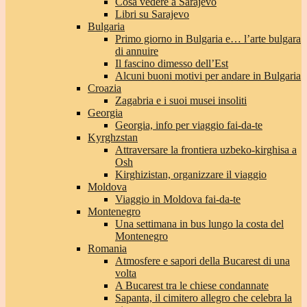
Cosa vedere a Sarajevo
Libri su Sarajevo
Bulgaria
Primo giorno in Bulgaria e… l’arte bulgara
di annuire
Il fascino dimesso dell’Est
Alcuni buoni motivi per andare in Bulgaria
Croazia
Zagabria e i suoi musei insoliti
Georgia
Georgia, info per viaggio fai-da-te
Kyrghzstan
Attraversare la frontiera uzbeko-kirghisa a
Osh
Kirghizistan, organizzare il viaggio
Moldova
Viaggio in Moldova fai-da-te
Montenegro
Una settimana in bus lungo la costa del
Montenegro
Romania
Atmosfere e sapori della Bucarest di una
volta
A Bucarest tra le chiese condannate
Sapanta, il cimitero allegro che celebra la