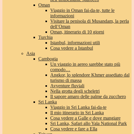
Oman
Viaggio in Oman fai-da-te, tutte le
informazioni
Visitare la penisola di Musandam, la perla
dell’Oman
Oman, itinerario di 10 giorni
Turchia
Istanbul, informazioni utili
Cosa vedere a Istanbul
Asia
Cambogia
Un viaggio in aereo sarebbe stato più
comodo…
Angkor, lo splendore Khmer assediato dal
turismo di massa
Avventure fluviali
Nella grotta degli scheletri
Il sapore amaro delle palme da zucchero
Sri Lanka
Viaggio in Sri Lanka fai-da-te
Il mio itinerario in Sri Lanka
Cosa vedere a Galle e dove mangiare
Sri Lanka, Safari allo Yala National Park
Cosa vedere e fare a Ella