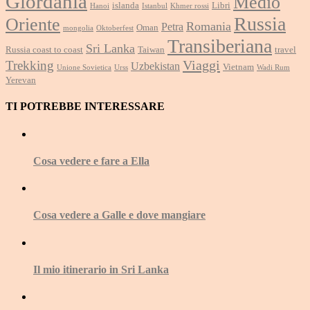
Giordania
Medio
islanda
Libri
Hanoi
Istanbul
Khmer rossi
Russia
Oriente
Romania
Petra
Oman
mongolia
Oktoberfest
Transiberiana
Sri Lanka
Russia coast to coast
Taiwan
travel
Viaggi
Trekking
Uzbekistan
Vietnam
Unione Sovietica
Urss
Wadi Rum
Yerevan
TI POTREBBE INTERESSARE
Cosa vedere e fare a Ella
Cosa vedere a Galle e dove mangiare
Il mio itinerario in Sri Lanka