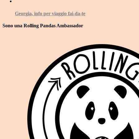
Georgia, info per viaggio fai-da-te
Sono una Rolling Pandas Ambassador