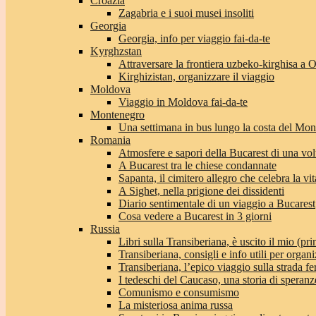
Croazia
Zagabria e i suoi musei insoliti
Georgia
Georgia, info per viaggio fai-da-te
Kyrghzstan
Attraversare la frontiera uzbeko-kirghisa a 
Kirghizistan, organizzare il viaggio
Moldova
Viaggio in Moldova fai-da-te
Montenegro
Una settimana in bus lungo la costa del Mo
Romania
Atmosfere e sapori della Bucarest di una vol
A Bucarest tra le chiese condannate
Sapanta, il cimitero allegro che celebra la vit
A Sighet, nella prigione dei dissidenti
Diario sentimentale di un viaggio a Bucarest
Cosa vedere a Bucarest in 3 giorni
Russia
Libri sulla Transiberiana, è uscito il mio (pri
Transiberiana, consigli e info utili per organi
Transiberiana, l’epico viaggio sulla strada f
I tedeschi del Caucaso, una storia di speranz
Comunismo e consumismo
La misteriosa anima russa