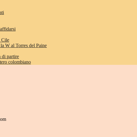
ati
affidarsi
 Cile
 la W al Torres del Paine
di partire
etero colombiano
.com