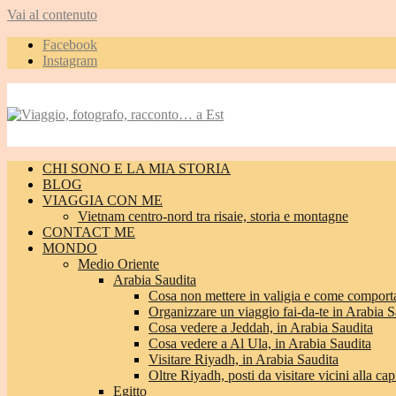
Vai al contenuto
Facebook
Instagram
CHI SONO E LA MIA STORIA
BLOG
VIAGGIA CON ME
Vietnam centro-nord tra risaie, storia e montagne
CONTACT ME
MONDO
Medio Oriente
Arabia Saudita
Cosa non mettere in valigia e come comporta
Organizzare un viaggio fai-da-te in Arabia S
Cosa vedere a Jeddah, in Arabia Saudita
Cosa vedere a Al Ula, in Arabia Saudita
Visitare Riyadh, in Arabia Saudita
Oltre Riyadh, posti da visitare vicini alla cap
Egitto