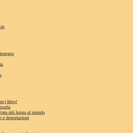
Osh
ntenegro
ta
a
mo) libro!
zzarla
errata più lunga al mondo
e e deportazioni