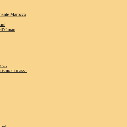
cinante Marocco
ioni
dell’Oman
odo…
urismo di massa
ioni