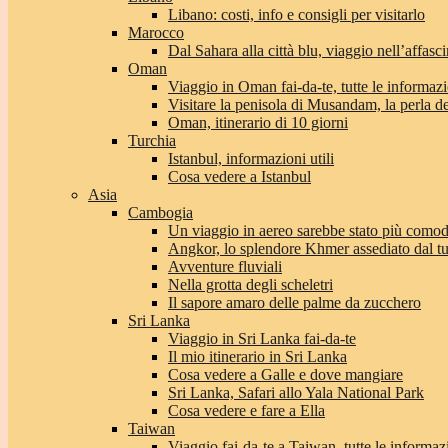
Libano: costi, info e consigli per visitarlo
Marocco
Dal Sahara alla città blu, viaggio nell’affas
Oman
Viaggio in Oman fai-da-te, tutte le informaz
Visitare la penisola di Musandam, la perla 
Oman, itinerario di 10 giorni
Turchia
Istanbul, informazioni utili
Cosa vedere a Istanbul
Asia
Cambogia
Un viaggio in aereo sarebbe stato più com
Angkor, lo splendore Khmer assediato dal t
Avventure fluviali
Nella grotta degli scheletri
Il sapore amaro delle palme da zucchero
Sri Lanka
Viaggio in Sri Lanka fai-da-te
Il mio itinerario in Sri Lanka
Cosa vedere a Galle e dove mangiare
Sri Lanka, Safari allo Yala National Park
Cosa vedere e fare a Ella
Taiwan
Viaggio fai-da-te a Taiwan, tutte le informaz