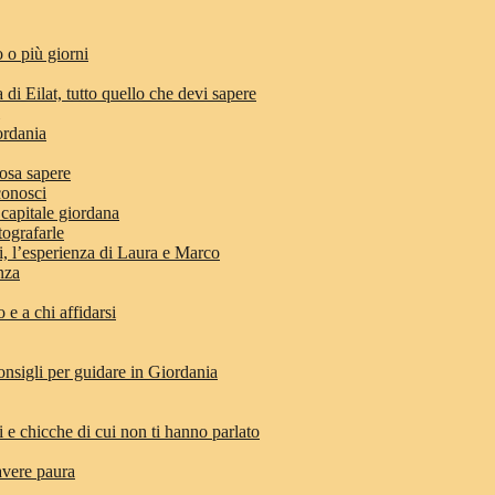
 o più giorni
 di Eilat, tutto quello che devi sapere
ordania
osa sapere
conosci
 capitale giordana
tografarle
di, l’esperienza di Laura e Marco
anza
e a chi affidarsi
nsigli per guidare in Giordania
i e chicche di cui non ti hanno parlato
avere paura