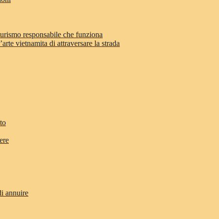
 turismo responsabile che funziona
arte vietnamita di attraversare la strada
to
ere
di annuire