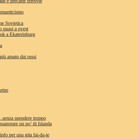
ade e precarie ferrovie
romanticismo
ne Sovietica
o quasi a ovest
stok a Ekaterinburg
ia
 più amato dai russi
rtire
d…senza spendere troppo
ssaporare un po’ di Islanda
info per una gita fai-da-te