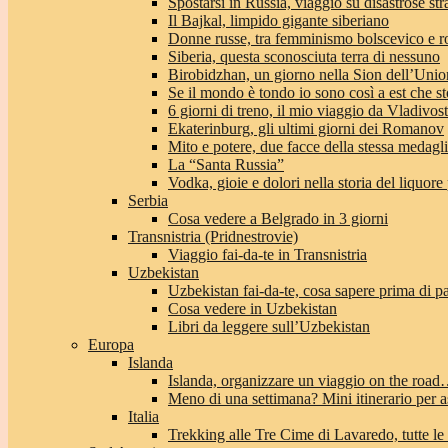
Spostarsi in Russia, viaggio su disastrose str
Il Bajkal, limpido gigante siberiano
Donne russe, tra femminismo bolscevico e 
Siberia, questa sconosciuta terra di nessuno
Birobidzhan, un giorno nella Sion dell’Unio
Se il mondo è tondo io sono così a est che st
6 giorni di treno, il mio viaggio da Vladivo
Ekaterinburg, gli ultimi giorni dei Romanov
Mito e potere, due facce della stessa medagl
La “Santa Russia”
Vodka, gioie e dolori nella storia del liquore
Serbia
Cosa vedere a Belgrado in 3 giorni
Transnistria (Pridnestrovie)
Viaggio fai-da-te in Transnistria
Uzbekistan
Uzbekistan fai-da-te, cosa sapere prima di pa
Cosa vedere in Uzbekistan
Libri da leggere sull’Uzbekistan
Europa
Islanda
Islanda, organizzare un viaggio on the roa
Meno di una settimana? Mini itinerario per a
Italia
Trekking alle Tre Cime di Lavaredo, tutte le 