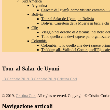
Sud America
Argentina
Cascate di Iguazù, come visitare entrambi i l
Bolivia
Tour al Salar de Uyuni, in Bolivia
Bolivia: Carretera de la Muerte in bici, a chi 
Cile
Viaggio nel deserto di Atacama, nel nord del
Tutto quello che devi sapere per organizzare
Colombia
Colombia, tutto quello che devi sapere prima 
Trekking alla Valle del Cocora, nell’Eje caf
Tour al Salar de Uyuni
13 Gennaio 2019
13 Gennaio 2019
Cristina Cori
© 2019,
Cristina Cori
. All rights reserved. Copyright © CristinaCori
Navigazione articoli