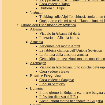
Cosa vedere a Taipei
Dintorni di Taipei
Vietnam
Trekking sulle Alpi Tonchinesi, storia di un
Quel giorno che mi persi a Hanoi e imparai l’
Europa dell’Est e mondo ex sovietico
Albania
Viaggio in Albania fai-da-te
Itinerario in Albania in bus
Armenia
All’ombra del monte Ararat
La fabbrica chimica dell’Unione Sovietica
La fortuna della diaspora armena
Genocidio, tra negazionismo e riconoscimen
Azerbaijan
Viaggio in Azerbaijan, tutto ciò che devi sap
Cosa vedere a Baku
Bosnia e Erzegovina
Cosa vedere a Sarajevo
Libri su Sarajevo
Bulgaria
Primo giorno in Bulgaria e… l’arte bulgara 
Il fascino dimesso dell’Est
Alcuni buoni motivi per andare in Bulgaria