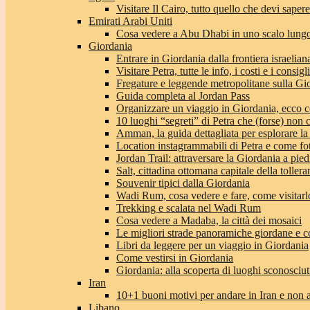
Visitare Il Cairo, tutto quello che devi sapere
Emirati Arabi Uniti
Cosa vedere a Abu Dhabi in uno scalo lungo
Giordania
Entrare in Giordania dalla frontiera israeliana
Visitare Petra, tutte le info, i costi e i consigli
Fregature e leggende metropolitane sulla Gi
Guida completa al Jordan Pass
Organizzare un viaggio in Giordania, ecco c
10 luoghi “segreti” di Petra che (forse) non 
Amman, la guida dettagliata per esplorare la
Location instagrammabili di Petra e come fo
Jordan Trail: attraversare la Giordania a pie
Salt, cittadina ottomana capitale della toller
Souvenir tipici dalla Giordania
Wadi Rum, cosa vedere e fare, come visitarlo 
Trekking e scalata nel Wadi Rum
Cosa vedere a Madaba, la città dei mosaici
Le migliori strade panoramiche giordane e co
Libri da leggere per un viaggio in Giordania
Come vestirsi in Giordania
Giordania: alla scoperta di luoghi sconosciut
Iran
10+1 buoni motivi per andare in Iran e non 
Libano