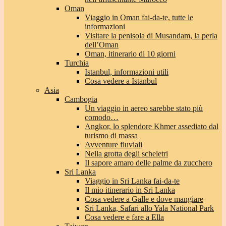
Oman
Viaggio in Oman fai-da-te, tutte le
informazioni
Visitare la penisola di Musandam, la perla
dell’Oman
Oman, itinerario di 10 giorni
Turchia
Istanbul, informazioni utili
Cosa vedere a Istanbul
Asia
Cambogia
Un viaggio in aereo sarebbe stato più
comodo…
Angkor, lo splendore Khmer assediato dal
turismo di massa
Avventure fluviali
Nella grotta degli scheletri
Il sapore amaro delle palme da zucchero
Sri Lanka
Viaggio in Sri Lanka fai-da-te
Il mio itinerario in Sri Lanka
Cosa vedere a Galle e dove mangiare
Sri Lanka, Safari allo Yala National Park
Cosa vedere e fare a Ella