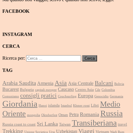
FACEBOOK
INSTAGRAM
CERCA
Ricerca per:
TAG
Asia
Balcani
Arabia Saudita
Armenia
Asia Centrale
Bolivia
Bucarest
Caucaso
Bulgaria
Centro Asia
capitali europee
Cile
Colombia
consigli pratici
Europa
Comunismo
Couchsurfing
Genocidio
Germania
Giordania
Medio
islanda
Libri
Hanoi
Istanbul
Khmer rossi
Russia
Oriente
Romania
Petra
Oman
mongolia
Oktoberfest
Transiberiana
Sri Lanka
Russia coast to coast
Taiwan
travel
Viaggi
Trekking
Uzbekistan
Vietnam
Unione Sovietica
Urss
Wadi Rum