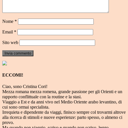
Nome
*
Email
*
Sito web
ECCOMI!
Ciao, sono Cristina Cori!
Mezza romana mezza romena, grande passione per gli Orienti e un
rapporto conflittuale con la routine e la stasi.
Viaggio a Est e da anni vivo nel Medio Oriente arabo levantino, di
cui sono ormai specialista.
Irrequieta e dipendente da viaggi, finisco sempre col trovarmi altrove
alla ricerca di stimoli e nuove esperienze: parto spesso, o almeno ci
provo.
Ma quando non viaggio, scrivo e quando non scrivo, leggo.