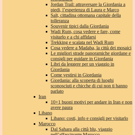
Jordan Trail: attraversare la Giordania a
piedi, l’esperienza di Laura e Marco
Salt, cittadina ottomana capitale della
tolleranza
Souvenir tipici dalla Giordania
Wadi Rum, cosa vedere e fare, come
visitarlo e a chi affidarsi
Trekking e scalata nel Wadi Rum
Cosa vedere a Madaba, la città dei mosaici
Le migliori strade panoramiche giordane e
consigli per guidare in Giordania
Libri da leggere per un viaggio in
Giordania
Come vestirsi in Giordania
Giordania: alla scoperta di luoghi
sconosciuti e chicche di cui non ti hanno
parlato
Iran
10+1 buoni motivi per andare in Iran e non
avere paura
Libano
Libano: costi, info e consigli per visitarlo
Marocco
Dal Sahara alla città blu, viaggio
nell’affascinante Marocco