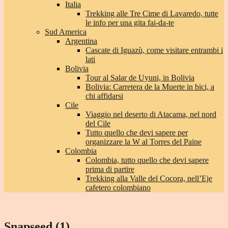
Italia
Trekking alle Tre Cime di Lavaredo, tutte
le info per una gita fai-da-te
Sud America
Argentina
Cascate di Iguazù, come visitare entrambi i
lati
Bolivia
Tour al Salar de Uyuni, in Bolivia
Bolivia: Carretera de la Muerte in bici, a
chi affidarsi
Cile
Viaggio nel deserto di Atacama, nel nord
del Cile
Tutto quello che devi sapere per
organizzare la W al Torres del Paine
Colombia
Colombia, tutto quello che devi sapere
prima di partire
Trekking alla Valle del Cocora, nell’Eje
cafetero colombiano
Snapseed (1)