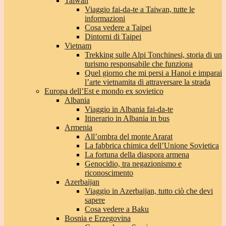
Taiwan
Viaggio fai-da-te a Taiwan, tutte le
informazioni
Cosa vedere a Taipei
Dintorni di Taipei
Vietnam
Trekking sulle Alpi Tonchinesi, storia di un
turismo responsabile che funziona
Quel giorno che mi persi a Hanoi e imparai
l’arte vietnamita di attraversare la strada
Europa dell’Est e mondo ex sovietico
Albania
Viaggio in Albania fai-da-te
Itinerario in Albania in bus
Armenia
All’ombra del monte Ararat
La fabbrica chimica dell’Unione Sovietica
La fortuna della diaspora armena
Genocidio, tra negazionismo e
riconoscimento
Azerbaijan
Viaggio in Azerbaijan, tutto ciò che devi
sapere
Cosa vedere a Baku
Bosnia e Erzegovina