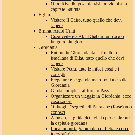
Oltre Riyadh, posti da visitare vicini alla
capitale Saudita
Egitto
Visitare Il Cairo, tutto quello che devi
sapere
Emirati Arabi Uniti
Cosa vedere a Abu Dhabi in uno scalo
lungo o più giorni
Giordania
Entrare in Giordania dalla frontiera
israeliana di Eilat, tutto quello che devi
sapere
Visitare Petra, tutte le info, i costi e i
consigli
Fregature e leggende metropolitane sulla
Giordania
Guida completa al Jordan Pass
Organizzare un viaggio in Giordania, ecco
cosa sapere
10 luoghi “segreti” di Petra che (forse) non
conosci
Amman, la guida dettagliata per esplorare
la capitale giordana
Location instagrammabili di Petra e come
fotografarle