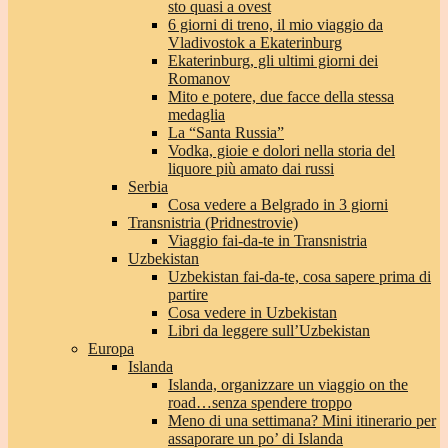
sto quasi a ovest
6 giorni di treno, il mio viaggio da
Vladivostok a Ekaterinburg
Ekaterinburg, gli ultimi giorni dei
Romanov
Mito e potere, due facce della stessa
medaglia
La “Santa Russia”
Vodka, gioie e dolori nella storia del
liquore più amato dai russi
Serbia
Cosa vedere a Belgrado in 3 giorni
Transnistria (Pridnestrovie)
Viaggio fai-da-te in Transnistria
Uzbekistan
Uzbekistan fai-da-te, cosa sapere prima di
partire
Cosa vedere in Uzbekistan
Libri da leggere sull’Uzbekistan
Europa
Islanda
Islanda, organizzare un viaggio on the
road…senza spendere troppo
Meno di una settimana? Mini itinerario per
assaporare un po’ di Islanda