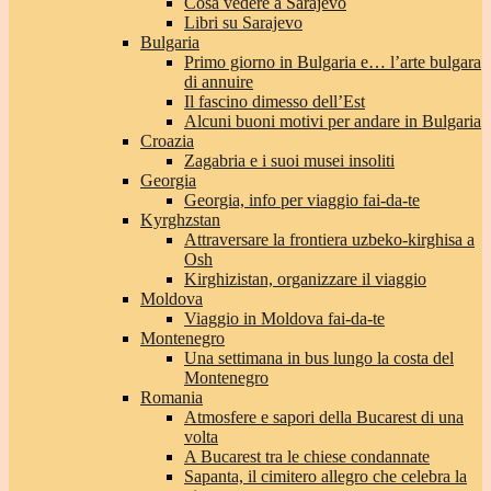
Cosa vedere a Sarajevo
Libri su Sarajevo
Bulgaria
Primo giorno in Bulgaria e… l’arte bulgara
di annuire
Il fascino dimesso dell’Est
Alcuni buoni motivi per andare in Bulgaria
Croazia
Zagabria e i suoi musei insoliti
Georgia
Georgia, info per viaggio fai-da-te
Kyrghzstan
Attraversare la frontiera uzbeko-kirghisa a
Osh
Kirghizistan, organizzare il viaggio
Moldova
Viaggio in Moldova fai-da-te
Montenegro
Una settimana in bus lungo la costa del
Montenegro
Romania
Atmosfere e sapori della Bucarest di una
volta
A Bucarest tra le chiese condannate
Sapanta, il cimitero allegro che celebra la