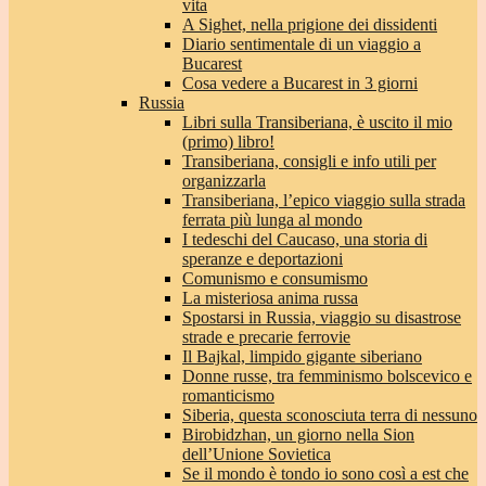
vita
A Sighet, nella prigione dei dissidenti
Diario sentimentale di un viaggio a
Bucarest
Cosa vedere a Bucarest in 3 giorni
Russia
Libri sulla Transiberiana, è uscito il mio
(primo) libro!
Transiberiana, consigli e info utili per
organizzarla
Transiberiana, l’epico viaggio sulla strada
ferrata più lunga al mondo
I tedeschi del Caucaso, una storia di
speranze e deportazioni
Comunismo e consumismo
La misteriosa anima russa
Spostarsi in Russia, viaggio su disastrose
strade e precarie ferrovie
Il Bajkal, limpido gigante siberiano
Donne russe, tra femminismo bolscevico e
romanticismo
Siberia, questa sconosciuta terra di nessuno
Birobidzhan, un giorno nella Sion
dell’Unione Sovietica
Se il mondo è tondo io sono così a est che