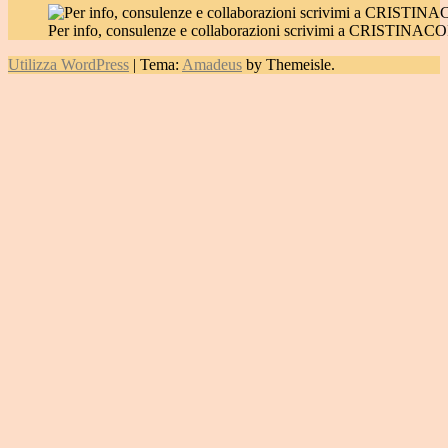
Per info, consulenze e collaborazioni scrivimi a CRIST
Utilizza WordPress
|
Tema:
Amadeus
by Themeisle.