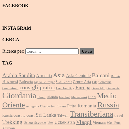
FACEBOOK
INSTAGRAM
CERCA
Ricerca per:
TAG
Asia
Balcani
Arabia Saudita
Armenia
Asia Centrale
Bolivia
Bucarest
Caucaso
Bulgaria
Centro Asia
capitali europee
Cile
Colombia
consigli pratici
Europa
Comunismo
Couchsurfing
Genocidio
Germania
Giordania
Medio
islanda
Libri
Hanoi
Istanbul
Khmer rossi
Russia
Oriente
Romania
Petra
Oman
mongolia
Oktoberfest
Transiberiana
Sri Lanka
Russia coast to coast
Taiwan
travel
Viaggi
Trekking
Uzbekistan
Vietnam
Unione Sovietica
Urss
Wadi Rum
Yerevan