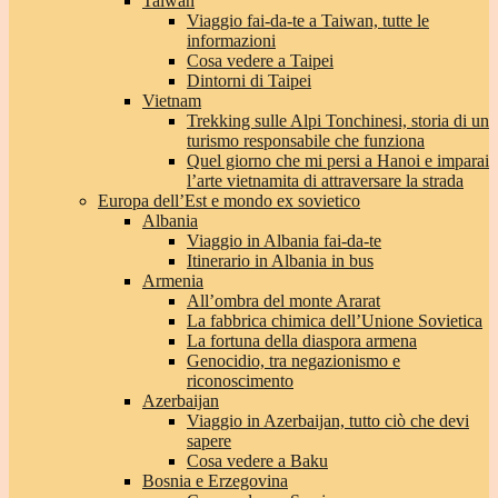
Taiwan
Viaggio fai-da-te a Taiwan, tutte le
informazioni
Cosa vedere a Taipei
Dintorni di Taipei
Vietnam
Trekking sulle Alpi Tonchinesi, storia di un
turismo responsabile che funziona
Quel giorno che mi persi a Hanoi e imparai
l’arte vietnamita di attraversare la strada
Europa dell’Est e mondo ex sovietico
Albania
Viaggio in Albania fai-da-te
Itinerario in Albania in bus
Armenia
All’ombra del monte Ararat
La fabbrica chimica dell’Unione Sovietica
La fortuna della diaspora armena
Genocidio, tra negazionismo e
riconoscimento
Azerbaijan
Viaggio in Azerbaijan, tutto ciò che devi
sapere
Cosa vedere a Baku
Bosnia e Erzegovina