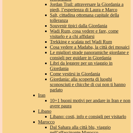
Jordan Trail: attraversare la Giordania a
piedi, l’esperienza di Laura e Marco
Salt, cittadina ottomana capitale della
tolleranza
Souvenir tipici dalla Giordania
Wadi Rum, cosa vedere e fare, come
visitarlo e a chi affidarsi
Trekking e scalata nel Wadi Rum
Cosa vedere a Madaba, la città dei mosaici
Le migliori strade panoramiche giordane e
consigli per guidare in Giordania
Libri da leggere per un viaggio in
Giordania
Come vestirsi in Giordania
Giordania: alla scoperta di luoghi
sconosciuti e chicche di cui non ti hanno
parlato
Iran
10+1 buoni motivi per andare in Iran e non
avere paura
Libano
Libano: costi, info e consigli per visitarlo
Marocco
Dal Sahara alla città blu, viaggio
nell’affascinante Marocco