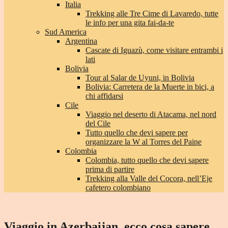
Italia
Trekking alle Tre Cime di Lavaredo, tutte
le info per una gita fai-da-te
Sud America
Argentina
Cascate di Iguazù, come visitare entrambi i
lati
Bolivia
Tour al Salar de Uyuni, in Bolivia
Bolivia: Carretera de la Muerte in bici, a
chi affidarsi
Cile
Viaggio nel deserto di Atacama, nel nord
del Cile
Tutto quello che devi sapere per
organizzare la W al Torres del Paine
Colombia
Colombia, tutto quello che devi sapere
prima di partire
Trekking alla Valle del Cocora, nell’Eje
cafetero colombiano
Viaggio in Azerbaijan, ecco cosa sapere