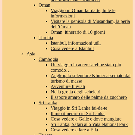
Oman
Viaggio in Oman fai-da-te, tutte le
informazioni
Visitare la penisola di Musandam, la perla
dell’Oman
Oman, itinerario di 10 giorni
Turchia
Istanbul, informazioni utili
Cosa vedere a Istanbul
Asia
Cambogia
Un viaggio in aereo sarebbe stato più
comodo…
Angkor, lo splendore Khmer assediato dal
turismo di massa
Avventure fluviali
Nella grotta degli scheletri
Il sapore amaro delle palme da zucchero
Sri Lanka
Viaggio in Sri Lanka fai-da-te
Il mio itinerario in Sri Lanka
Cosa vedere a Galle e dove mangiare
Sri Lanka, Safari allo Yala National Park
Cosa vedere e fare a Ella