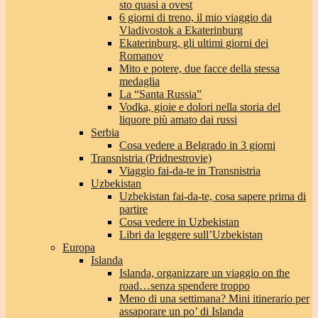
sto quasi a ovest
6 giorni di treno, il mio viaggio da
Vladivostok a Ekaterinburg
Ekaterinburg, gli ultimi giorni dei
Romanov
Mito e potere, due facce della stessa
medaglia
La “Santa Russia”
Vodka, gioie e dolori nella storia del
liquore più amato dai russi
Serbia
Cosa vedere a Belgrado in 3 giorni
Transnistria (Pridnestrovie)
Viaggio fai-da-te in Transnistria
Uzbekistan
Uzbekistan fai-da-te, cosa sapere prima di
partire
Cosa vedere in Uzbekistan
Libri da leggere sull’Uzbekistan
Europa
Islanda
Islanda, organizzare un viaggio on the
road…senza spendere troppo
Meno di una settimana? Mini itinerario per
assaporare un po’ di Islanda