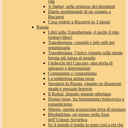
vita
A Sighet, nella prigione dei dissidenti
Diario sentimentale di un viaggio a
Bucarest
Cosa vedere a Bucarest in 3 giorni
Russia
Libri sulla Transiberiana, è uscito il mio
(primo) libro!
Transiberiana, consigli e info utili per
organizzarla
Transiberiana, l’epico viaggio sulla strada
ferrata più lunga al mondo
I tedeschi del Caucaso, una storia di
speranze e deportazioni
Comunismo e consumismo
La misteriosa anima russa
Spostarsi in Russia, viaggio su disastrose
strade e precarie ferrovie
Il Bajkal, limpido gigante siberiano
Donne russe, tra femminismo bolscevico e
romanticismo
Siberia, questa sconosciuta terra di nessuno
Birobidzhan, un giorno nella Sion
dell’Unione Sovietica
Se il mondo è tondo io sono così a est che