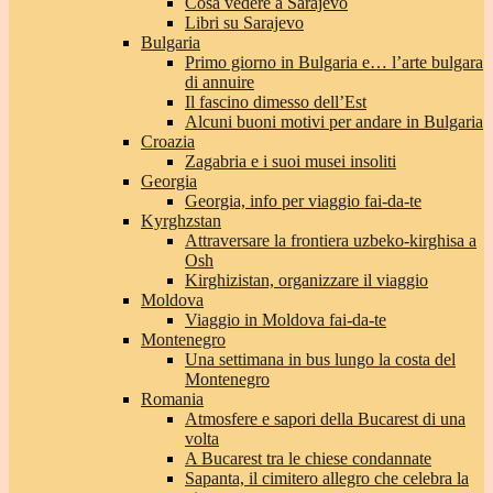
Cosa vedere a Sarajevo
Libri su Sarajevo
Bulgaria
Primo giorno in Bulgaria e… l’arte bulgara
di annuire
Il fascino dimesso dell’Est
Alcuni buoni motivi per andare in Bulgaria
Croazia
Zagabria e i suoi musei insoliti
Georgia
Georgia, info per viaggio fai-da-te
Kyrghzstan
Attraversare la frontiera uzbeko-kirghisa a
Osh
Kirghizistan, organizzare il viaggio
Moldova
Viaggio in Moldova fai-da-te
Montenegro
Una settimana in bus lungo la costa del
Montenegro
Romania
Atmosfere e sapori della Bucarest di una
volta
A Bucarest tra le chiese condannate
Sapanta, il cimitero allegro che celebra la