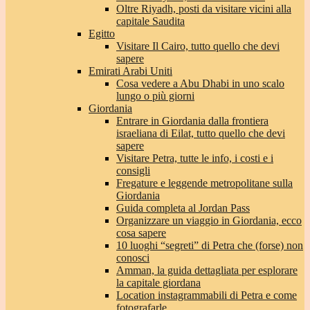
Oltre Riyadh, posti da visitare vicini alla
capitale Saudita
Egitto
Visitare Il Cairo, tutto quello che devi
sapere
Emirati Arabi Uniti
Cosa vedere a Abu Dhabi in uno scalo
lungo o più giorni
Giordania
Entrare in Giordania dalla frontiera
israeliana di Eilat, tutto quello che devi
sapere
Visitare Petra, tutte le info, i costi e i
consigli
Fregature e leggende metropolitane sulla
Giordania
Guida completa al Jordan Pass
Organizzare un viaggio in Giordania, ecco
cosa sapere
10 luoghi “segreti” di Petra che (forse) non
conosci
Amman, la guida dettagliata per esplorare
la capitale giordana
Location instagrammabili di Petra e come
fotografarle