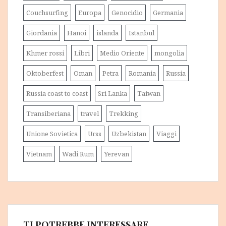
Couchsurfing
Europa
Genocidio
Germania
Giordania
Hanoi
islanda
Istanbul
Khmer rossi
Libri
Medio Oriente
mongolia
Oktoberfest
Oman
Petra
Romania
Russia
Russia coast to coast
Sri Lanka
Taiwan
Transiberiana
travel
Trekking
Unione Sovietica
Urss
Uzbekistan
Viaggi
Vietnam
Wadi Rum
Yerevan
TI POTREBBE INTERESSARE