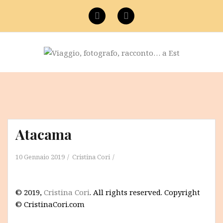
Vai
al
Facebook
Instagram
contenuto
Atacama
10 Gennaio 2019
Cristina Cori
© 2019,
Cristina Cori
. All rights reserved. Copyright
© CristinaCori.com