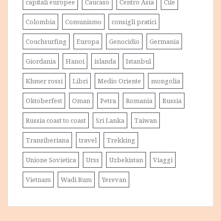
capitali europee
Caucaso
Centro Asia
Cile
Colombia
Comunismo
consigli pratici
Couchsurfing
Europa
Genocidio
Germania
Giordania
Hanoi
islanda
Istanbul
Khmer rossi
Libri
Medio Oriente
mongolia
Oktoberfest
Oman
Petra
Romania
Russia
Russia coast to coast
Sri Lanka
Taiwan
Transiberiana
travel
Trekking
Unione Sovietica
Urss
Uzbekistan
Viaggi
Vietnam
Wadi Rum
Yerevan