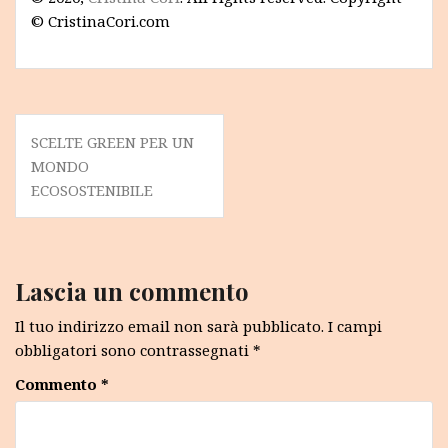
© CristinaCori.com
Navigazione
SCELTE GREEN PER UN
articoli
MONDO
ECOSOSTENIBILE
Lascia un commento
Il tuo indirizzo email non sarà pubblicato.
I campi
obbligatori sono contrassegnati
*
Commento
*