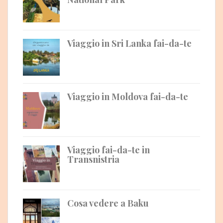
Viaggio in Sri Lanka fai-da-te
Viaggio in Moldova fai-da-te
Viaggio fai-da-te in
Transnistria
Cosa vedere a Baku